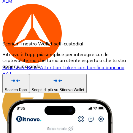
XLM
Scarica il nostro Wallet self-custodial
Bitnovo è l'app più semplice per interagire con le
criptovalute, sia che tu sia un utente esperto o che tu stia
appena iniziando.
Acquistare
Basic Attention Token
con bonifico bancario
BAT
Scarica l'app
Scopri di più su Bitnovo Wallet