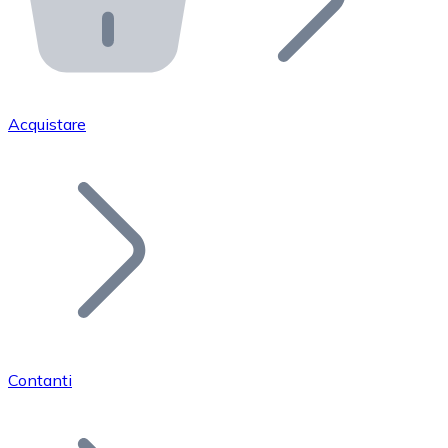
API Bitnovo
Integra la nostra API nel tuo ecosistema.
Diventa Rivenditore
Unisciti alla nostra rete di rivenditori e commercializza i
Acquistare
Inserisci un Token
Aggiungi il token del tuo progetto al nostro servizio di
Contanti
Bitcoin