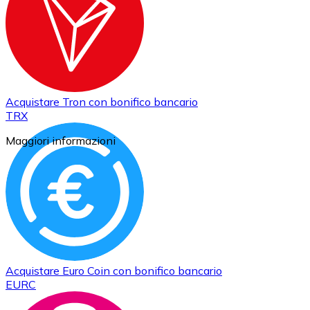
Acquistare
Tron
con bonifico bancario
TRX
Maggiori informazioni
Acquistare
Euro Coin
con bonifico bancario
EURC