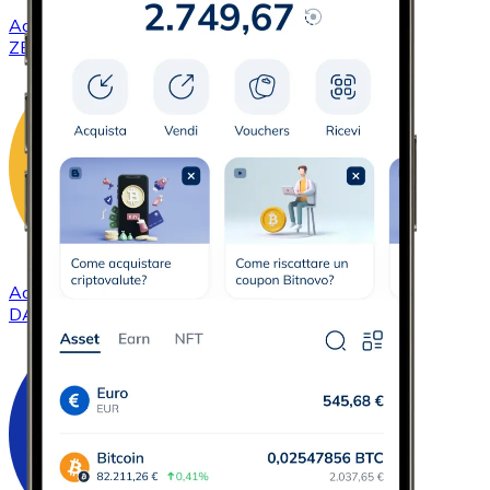
Acquistare
ZCash
con bonifico bancario
ZEC
Acquistare
DAI
con bonifico bancario
DAI