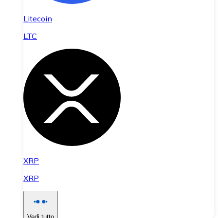
Litecoin
LTC
XRP
XRP
Vedi tutto