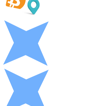
LTC
XRP
XRP
Vedi tutto
Buoni cripto