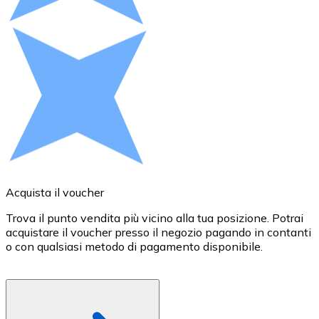
Acquista criptovalute in contanti e altri mezzi di pagam
Acquista con contanti
Bonifico SEPA
Aggiungi fondi al tuo conto Bitnovo o fai acquisti dirett
Acquista con bonifico bancario
Carta di credito / debito
Usa le carte Visa e Mastercard per acquistare criptovalut
Acquista con carta
Acquista il voucher
R
Negozio - Carte regalo
Trova il punto vendita più vicino alla tua posizione. Potrai
P
acquistare il voucher presso il negozio pagando in contanti
B
Nuovo
o con qualsiasi metodo di pagamento disponibile.
c
g
Acquista gift card dei tuoi marchi preferiti con criptoval
Vai al negozio di carte regalo