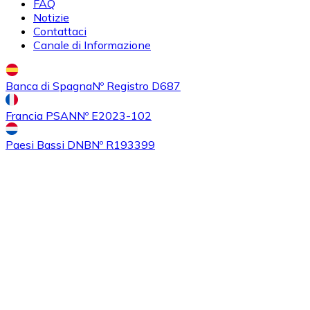
FAQ
Notizie
Contattaci
Acquistare
Algorand
con bonifico bancario
Canale di Informazione
ALGO
Banca di Spagna
Nº Registro D687
Francia PSAN
Nº E2023-102
Paesi Bassi DNB
Nº R193399
Acquistare
Tezos
con bonifico bancario
XTZ