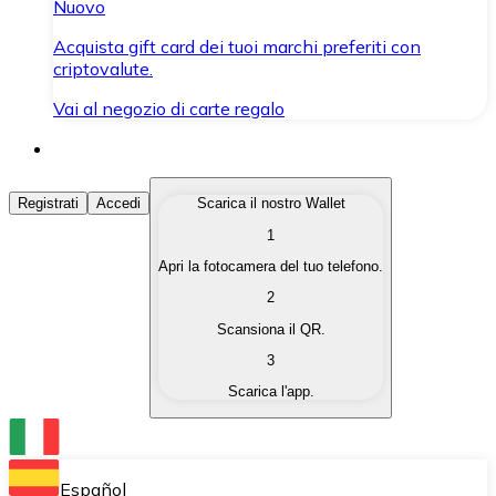
Nuovo
Acquista gift card dei tuoi marchi preferiti con
criptovalute.
Vai al negozio di carte regalo
Acquista Criptovalute
Registrati
Accedi
Scarica il nostro Wallet
1
Acquista le criptovalute che ti interessano in modo rapi
Apri la fotocamera del tuo telefono.
Vendi Criptovalute
2
Converti le tue criptovalute in valuta fiat quando ne ha
Scansiona il QR.
3
Scambia (Swap)
Scarica l'app.
Scambia una criptovaluta con un'altra istantaneamente
Wallet Bitnovo
Conserva le tue cripto in un Wallet self-custodial.
Español