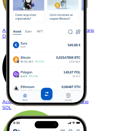
Acquistare
Dogecoin
con bonifico bancario
DOGE
Acquistare
Solana
con bonifico bancario
SOL