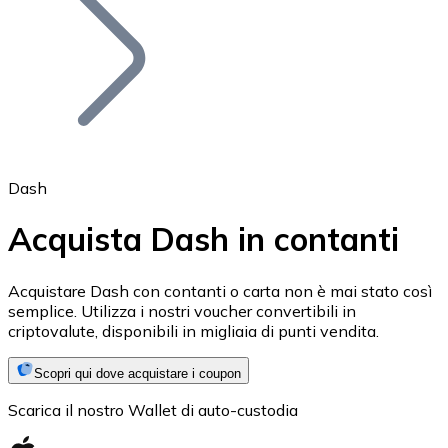
BTC
Dash
Acquista Dash in contanti
Ethereum
Acquistare Dash con contanti o carta non è mai stato così
semplice. Utilizza i nostri voucher convertibili in
ETH
criptovalute, disponibili in migliaia di punti vendita.
Scopri qui dove acquistare i coupon
Scarica il nostro Wallet di auto-custodia