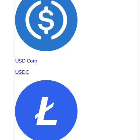
USD Coin
USDC