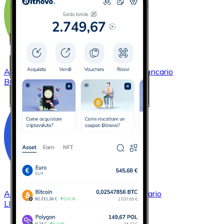
Acquistare
Bitcoin Cash
con bonifico bancario
BCH
Acquistare
Chainlink
con bonifico bancario
LINK