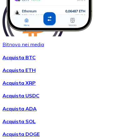
Bitnovo nei media
Acquistare
Wrapped Bitcoin
con bonifico bancario
Acquista BTC
WBTC
Acquista ETH
Acquista XRP
Acquista USDC
Acquista ADA
Acquista SOL
Acquistare
Avalanche
con bonifico bancario
Acquista DOGE
AVAX