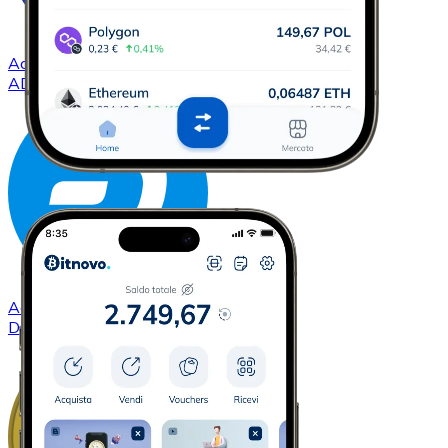
Acquistare
Cardano
con bonifico bancario
ADA
Acquistare
Dash
con bonifico bancario
DASH