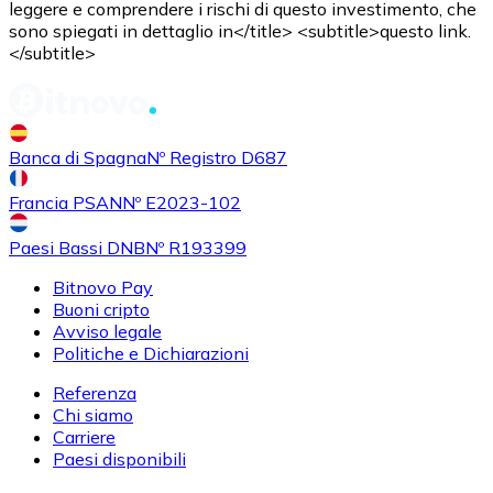
leggere e comprendere i rischi di questo investimento, che
Acquistare
Uniswap
con bonifico bancario
sono spiegati in dettaglio in</title> <subtitle>questo link.
UNI
</subtitle>
Banca di Spagna
Nº Registro D687
Francia PSAN
Nº E2023-102
Paesi Bassi DNB
Nº R193399
Bitnovo Pay
Acquistare
Ethereum Classic
con bonifico bancario
Buoni cripto
ETC
Avviso legale
Politiche e Dichiarazioni
Referenza
Chi siamo
Carriere
Paesi disponibili