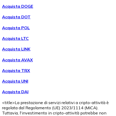
Acquistare
Avalanche
con bonifico bancario
Acquista DOGE
AVAX
Acquista DOT
Acquista POL
Acquista LTC
Acquista LINK
Acquista AVAX
Acquistare
Shiba Inu
con bonifico bancario
Acquista TRX
SHIB
Acquista UNI
Acquista DAI
<title>La prestazione di servizi relativi a cripto-attività è
regolata dal Regolamento (UE) 2023/1114 (MiCA).
Tuttavia, l'investimento in cripto-attività potrebbe non