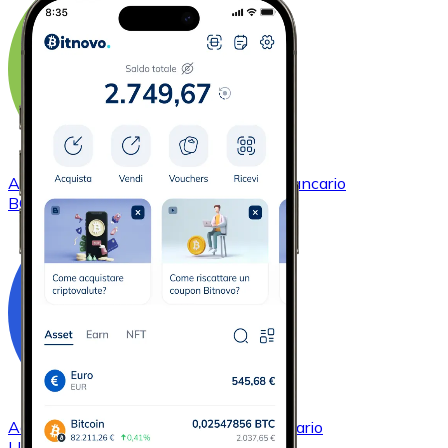
Acquistare
Bitcoin Cash
con bonifico bancario
BCH
Acquistare
Chainlink
con bonifico bancario
LINK