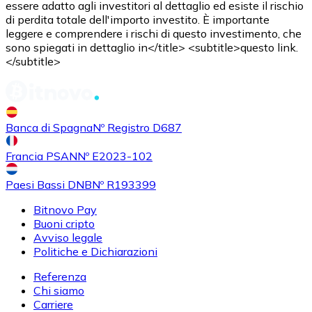
essere adatto agli investitori al dettaglio ed esiste il rischio
di perdita totale dell'importo investito. È importante
leggere e comprendere i rischi di questo investimento, che
Acquistare
Uniswap
con bonifico bancario
sono spiegati in dettaglio in</title> <subtitle>questo link.
UNI
</subtitle>
Banca di Spagna
Nº Registro D687
Francia PSAN
Nº E2023-102
Paesi Bassi DNB
Nº R193399
Bitnovo Pay
Acquistare
Ethereum Classic
con bonifico bancario
Buoni cripto
ETC
Avviso legale
Politiche e Dichiarazioni
Referenza
Chi siamo
Carriere