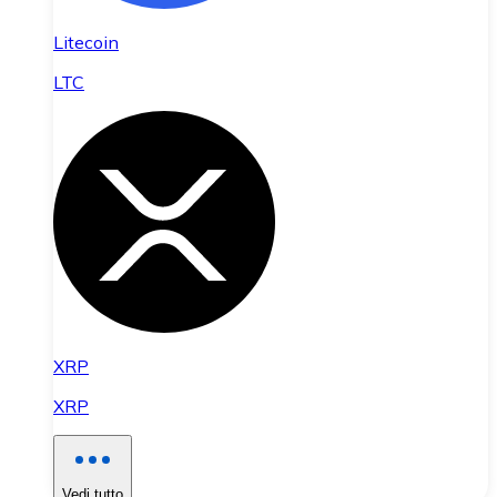
Litecoin
LTC
XRP
XRP
Vedi tutto