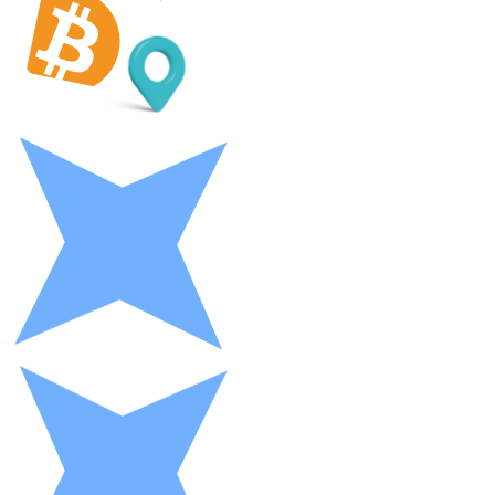
LTC
XRP
XRP
Vedi tutto
Buoni cripto