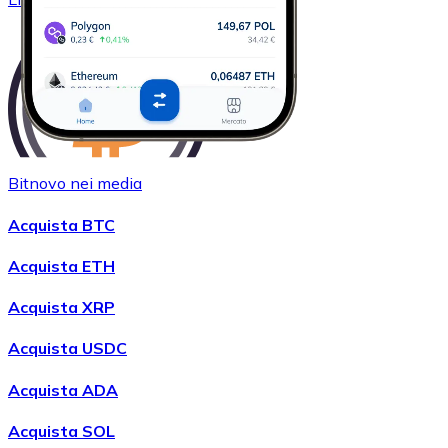
Bitnovo nei media
Acquistare
Wrapped Bitcoin
con bonifico bancario
Acquista BTC
WBTC
Acquista ETH
Acquista XRP
Acquista USDC
Acquista ADA
Acquista SOL