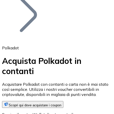
BTC
Polkadot
Acquista Polkadot in
contanti
Ethereum
ETH
Acquistare Polkadot con contanti o carta non è mai stato
così semplice. Utilizza i nostri voucher convertibili in
criptovalute, disponibili in migliaia di punti vendita.
Scopri qui dove acquistare i coupon