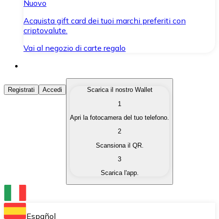
Nuovo
Acquista gift card dei tuoi marchi preferiti con
criptovalute.
Vai al negozio di carte regalo
Acquista Criptovalute
Registrati
Accedi
Scarica il nostro Wallet
1
Acquista le criptovalute che ti interessano in modo rapi
Apri la fotocamera del tuo telefono.
Vendi Criptovalute
2
Converti le tue criptovalute in valuta fiat quando ne ha
Scansiona il QR.
3
Scambia (Swap)
Scarica l'app.
Scambia una criptovaluta con un'altra istantaneamente
Wallet Bitnovo
Conserva le tue cripto in un Wallet self-custodial.
Español