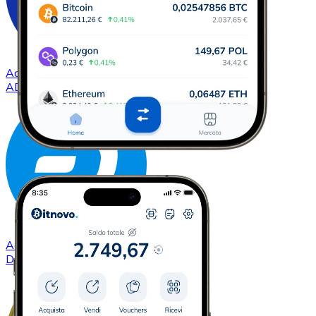
Acquistare
Cardano
con bonifico bancario
ADA
Acquistare
Dash
con bonifico bancario
DASH