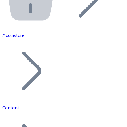
API Bitnovo
Integra la nostra API nel tuo ecosistema.
Diventa Rivenditore
Unisciti alla nostra rete di rivenditori e commercializza i
Acquistare
Inserisci un Token
Aggiungi il token del tuo progetto al nostro servizio di
Contanti
Bitcoin