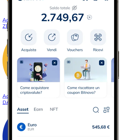
Acquistare
ZCash
con bonifico bancario
ZEC
Acquistare
DAI
con bonifico bancario
DAI