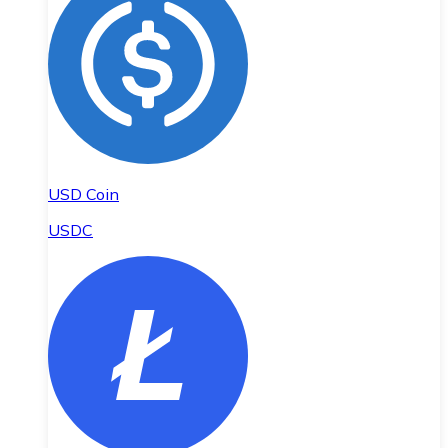
USD Coin
USDC