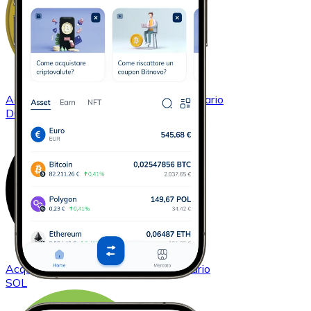
Acquistare
Dogecoin
con bonifico bancario
DOGE
Acquistare
Solana
con bonifico bancario
SOL