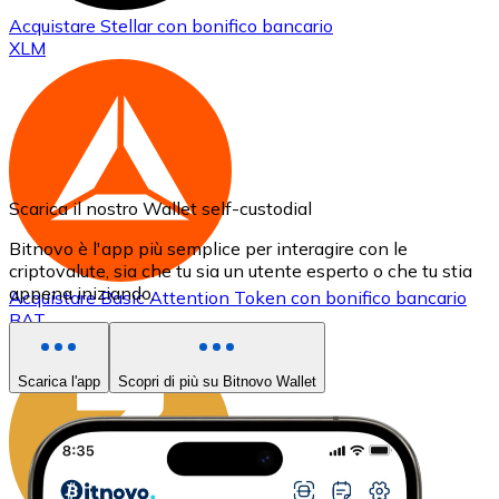
Acquistare
Stellar
con bonifico bancario
XLM
Scarica il nostro Wallet self-custodial
Bitnovo è l'app più semplice per interagire con le
criptovalute, sia che tu sia un utente esperto o che tu stia
appena iniziando.
Acquistare
Basic Attention Token
con bonifico bancario
BAT
Scarica l'app
Scopri di più su Bitnovo Wallet