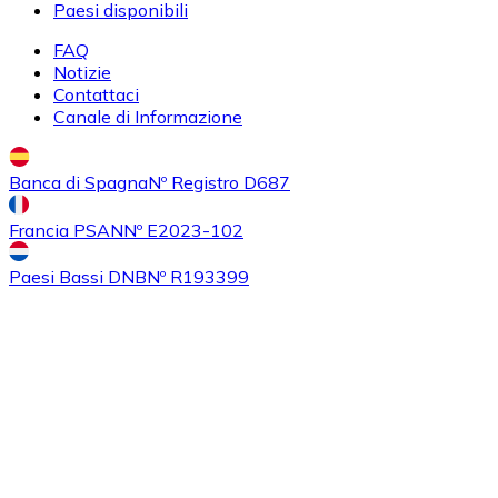
Paesi disponibili
FAQ
Notizie
Contattaci
Acquistare
Algorand
con bonifico bancario
Canale di Informazione
ALGO
Banca di Spagna
Nº Registro D687
Francia PSAN
Nº E2023-102
Paesi Bassi DNB
Nº R193399
Acquistare
Tezos
con bonifico bancario
XTZ