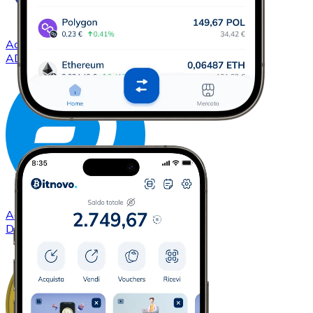
Acquistare
Cardano
con bonifico bancario
ADA
Acquistare
Dash
con bonifico bancario
DASH