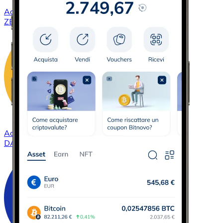
Acquistare
ZCash
con bonifico bancario
ZEC
Acquistare
DAI
con bonifico bancario
DAI