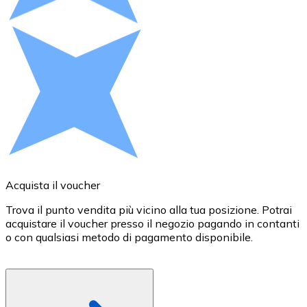
Acquista criptovalute in contanti e altri mezzi di pagam
Acquista con contanti
Bonifico SEPA
Aggiungi fondi al tuo conto Bitnovo o fai acquisti dirett
Acquista con bonifico bancario
Carta di credito / debito
Usa le carte Visa e Mastercard per acquistare criptovalut
Acquista con carta
Acquista il voucher
R
Negozio - Carte regalo
Trova il punto vendita più vicino alla tua posizione. Potrai
P
acquistare il voucher presso il negozio pagando in contanti
B
Nuovo
o con qualsiasi metodo di pagamento disponibile.
c
g
Acquista gift card dei tuoi marchi preferiti con criptoval
Vai al negozio di carte regalo