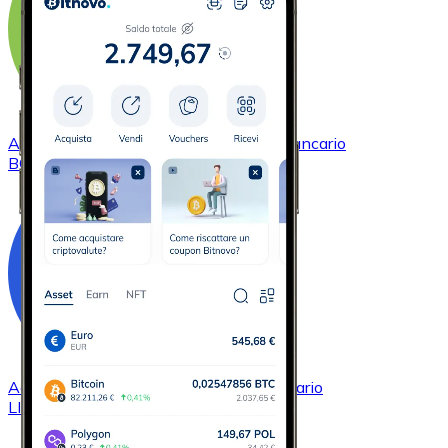
Acquistare
Bitcoin Cash
con bonifico bancario
BCH
Acquistare
Chainlink
con bonifico bancario
LINK