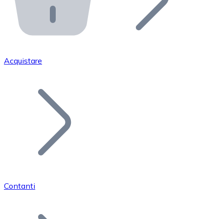
API Bitnovo
Integra la nostra API nel tuo ecosistema.
Diventa Rivenditore
Unisciti alla nostra rete di rivenditori e commercializza i
Acquistare
Inserisci un Token
Aggiungi il token del tuo progetto al nostro servizio di
Contanti
Bitcoin