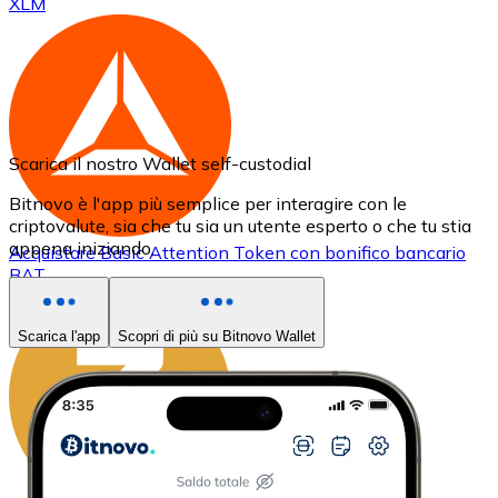
XLM
Scarica il nostro Wallet self-custodial
Bitnovo è l'app più semplice per interagire con le
criptovalute, sia che tu sia un utente esperto o che tu stia
appena iniziando.
Acquistare
Basic Attention Token
con bonifico bancario
BAT
Scarica l'app
Scopri di più su Bitnovo Wallet