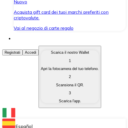
Nuovo
Acquista gift card dei tuoi marchi preferiti con
criptovalute.
Vai al negozio di carte regalo
Acquista Criptovalute
Registrati
Accedi
Scarica il nostro Wallet
1
Acquista le criptovalute che ti interessano in modo rapi
Apri la fotocamera del tuo telefono.
Vendi Criptovalute
2
Converti le tue criptovalute in valuta fiat quando ne ha
Scansiona il QR.
3
Scambia (Swap)
Scarica l'app.
Scambia una criptovaluta con un'altra istantaneamente
Wallet Bitnovo
Conserva le tue cripto in un Wallet self-custodial.
Español