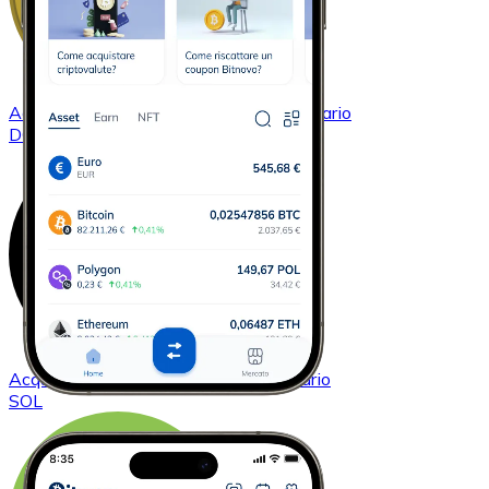
Acquistare
Dogecoin
con bonifico bancario
DOGE
Acquistare
Solana
con bonifico bancario
SOL