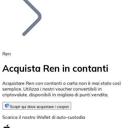
BTC
Ren
Acquista Ren in contanti
Ethereum
Acquistare Ren con contanti o carta non è mai stato così
semplice. Utilizza i nostri voucher convertibili in
ETH
criptovalute, disponibili in migliaia di punti vendita.
Scopri qui dove acquistare i coupon
Scarica il nostro Wallet di auto-custodia