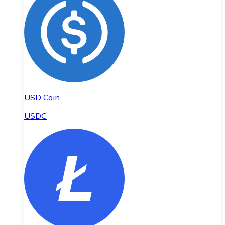
USD Coin
USDC