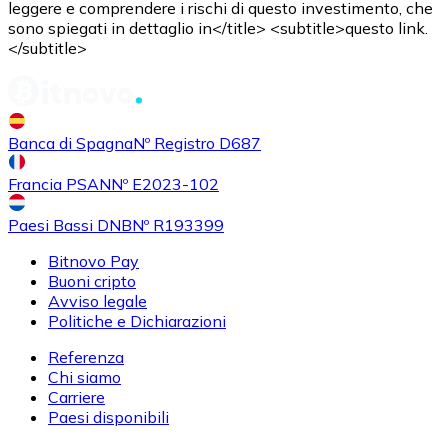
leggere e comprendere i rischi di questo investimento, che
Acquistare
Uniswap
con bonifico bancario
sono spiegati in dettaglio in</title> <subtitle>questo link.
UNI
</subtitle>
Banca di Spagna
Nº Registro D687
Francia PSAN
Nº E2023-102
Paesi Bassi DNB
Nº R193399
Bitnovo Pay
Acquistare
Ethereum Classic
con bonifico bancario
Buoni cripto
ETC
Avviso legale
Politiche e Dichiarazioni
Referenza
Chi siamo
Carriere
Paesi disponibili