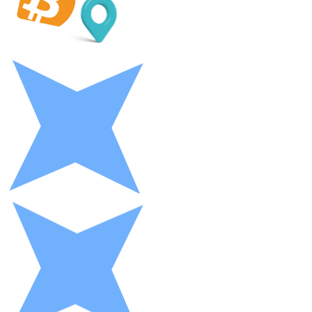
LTC
XRP
XRP
Vedi tutto
Buoni cripto