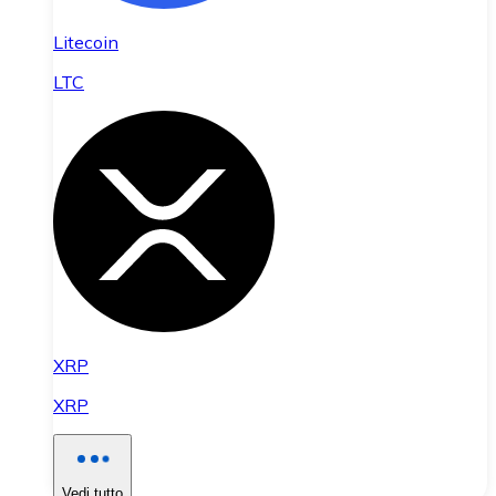
Litecoin
LTC
XRP
XRP
Vedi tutto