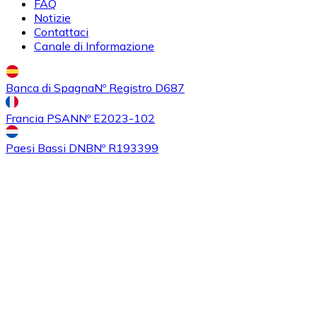
FAQ
Notizie
Contattaci
Acquistare
Algorand
con bonifico bancario
Canale di Informazione
ALGO
Banca di Spagna
Nº Registro D687
Francia PSAN
Nº E2023-102
Paesi Bassi DNB
Nº R193399
Acquistare
Tezos
con bonifico bancario
XTZ