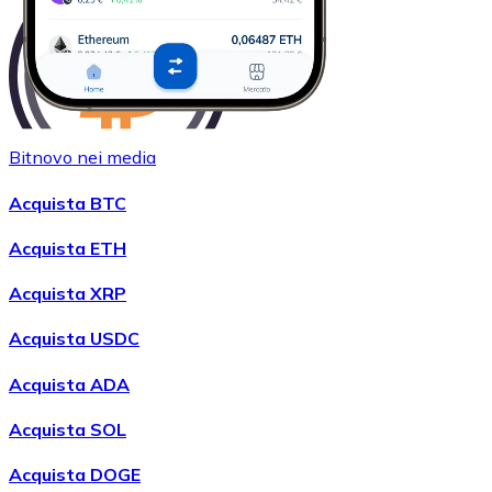
Bitnovo nei media
Acquistare
Wrapped Bitcoin
con bonifico bancario
Acquista BTC
WBTC
Acquista ETH
Acquista XRP
Acquista USDC
Acquista ADA
Acquista SOL
Acquistare
Avalanche
con bonifico bancario
Acquista DOGE
AVAX