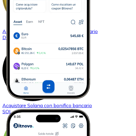
Acquistare
Dogecoin
con bonifico bancario
DOGE
Acquistare
Solana
con bonifico bancario
SOL