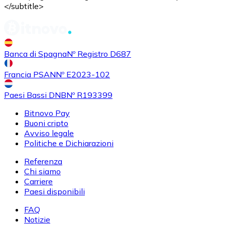
</subtitle>
Acquistare
Uniswap
con bonifico bancario
UNI
Banca di Spagna
Nº Registro D687
Francia PSAN
Nº E2023-102
Paesi Bassi DNB
Nº R193399
Bitnovo Pay
Buoni cripto
Acquistare
Ethereum Classic
con bonifico bancario
Avviso legale
ETC
Politiche e Dichiarazioni
Referenza
Chi siamo
Carriere
Paesi disponibili
FAQ
Notizie