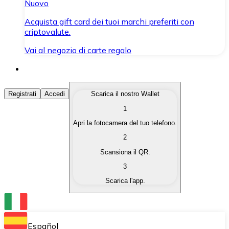
Nuovo
Acquista gift card dei tuoi marchi preferiti con
criptovalute.
Vai al negozio di carte regalo
Acquista Criptovalute
Registrati
Accedi
Scarica il nostro Wallet
1
Acquista le criptovalute che ti interessano in modo rapi
Apri la fotocamera del tuo telefono.
Vendi Criptovalute
2
Converti le tue criptovalute in valuta fiat quando ne ha
Scansiona il QR.
3
Scambia (Swap)
Scarica l'app.
Scambia una criptovaluta con un'altra istantaneamente
Wallet Bitnovo
Conserva le tue cripto in un Wallet self-custodial.
Español