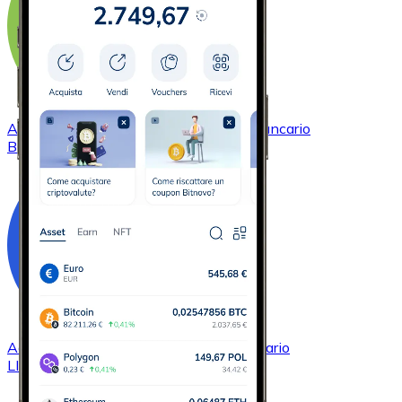
Acquistare
Bitcoin Cash
con bonifico bancario
BCH
Acquistare
Chainlink
con bonifico bancario
LINK