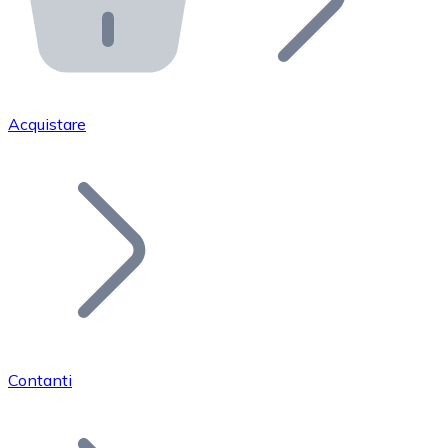
API Bitnovo
Integra la nostra API nel tuo ecosistema.
Diventa Rivenditore
Unisciti alla nostra rete di rivenditori e commercializza i
Acquistare
Inserisci un Token
Aggiungi il token del tuo progetto al nostro servizio di
Contanti
Bitcoin