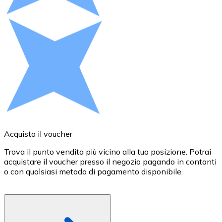
Acquista criptovalute in contanti e altri mezzi di pagam
Acquista con contanti
Bonifico SEPA
Aggiungi fondi al tuo conto Bitnovo o fai acquisti dirett
Acquista con bonifico bancario
Carta di credito / debito
Usa le carte Visa e Mastercard per acquistare criptovalut
Acquista con carta
Acquista il voucher
R
Negozio - Carte regalo
Trova il punto vendita più vicino alla tua posizione. Potrai
P
acquistare il voucher presso il negozio pagando in contanti
B
Nuovo
o con qualsiasi metodo di pagamento disponibile.
c
g
Acquista gift card dei tuoi marchi preferiti con criptoval
Vai al negozio di carte regalo