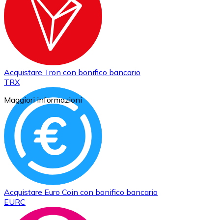
Acquistare
Tron
con bonifico bancario
TRX
Maggiori informazioni
Acquistare
Euro Coin
con bonifico bancario
EURC