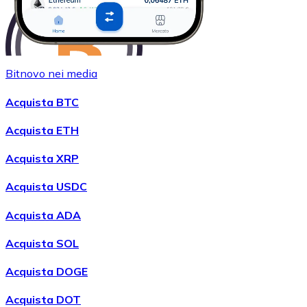
Bitnovo nei media
Acquista BTC
Acquistare
Wrapped Bitcoin
con bonifico bancario
Acquista ETH
WBTC
Acquista XRP
Acquista USDC
Acquista ADA
Acquista SOL
Acquista DOGE
Acquistare
Avalanche
con bonifico bancario
Acquista DOT
AVAX