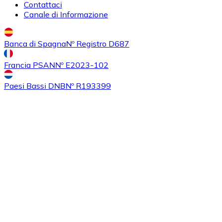
Contattaci
Canale di Informazione
Acquistare
Algorand
con bonifico bancario
ALGO
Banca di Spagna
Nº Registro D687
Francia PSAN
Nº E2023-102
Paesi Bassi DNB
Nº R193399
Acquistare
Tezos
con bonifico bancario
XTZ