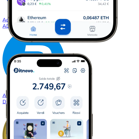
Acquistare
Cardano
con bonifico bancario
ADA
Acquistare
Dash
con bonifico bancario
DASH