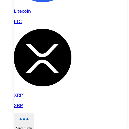
Litecoin
LTC
XRP
XRP
Vedi tutto