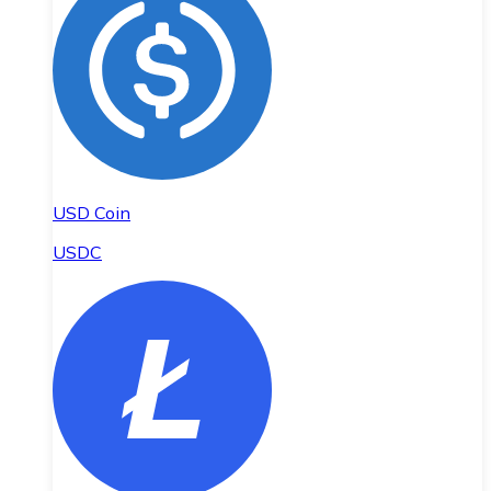
USD Coin
USDC