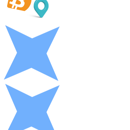
LTC
XRP
XRP
Vedi tutto
Buoni cripto