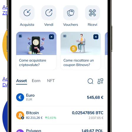
Acquistare
ZCash
con bonifico bancario
ZEC
Acquistare
DAI
con bonifico bancario
DAI