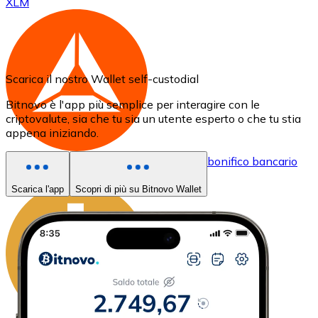
XLM
Scarica il nostro Wallet self-custodial
Bitnovo è l'app più semplice per interagire con le
criptovalute, sia che tu sia un utente esperto o che tu stia
appena iniziando.
Acquistare
Basic Attention Token
con bonifico bancario
BAT
Scarica l'app
Scopri di più su Bitnovo Wallet