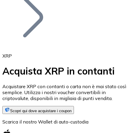
BTC
XRP
Acquista XRP in contanti
Ethereum
Acquistare XRP con contanti o carta non è mai stato così
semplice. Utilizza i nostri voucher convertibili in
ETH
criptovalute, disponibili in migliaia di punti vendita.
Scopri qui dove acquistare i coupon
Scarica il nostro Wallet di auto-custodia