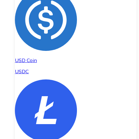
USD Coin
USDC