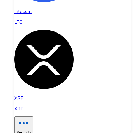
Litecoin
LTC
XRP
XRP
Ver tudo