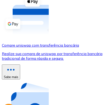
Compre criptomoedas com dinheiro e outros métodos d
Comprar com dinheiro
Transferência SEPA
Adicione fundos à sua conta Bitnovo ou faça compras d
Comprar com transferência bancária
Compre uniswap com transferência bancária
Cartão de crédito / débito
Realize sua compra de uniswap por transferência bancária
Use cartões Visa e Mastercard para comprar criptomoed
tradicional de forma rápida e segura.
Comprar com cartão
Loja - Cartões-presente
Sabe mais
Novo
Compre cartões-presente das suas marcas favoritas c
Ir para a loja de cartões-presente