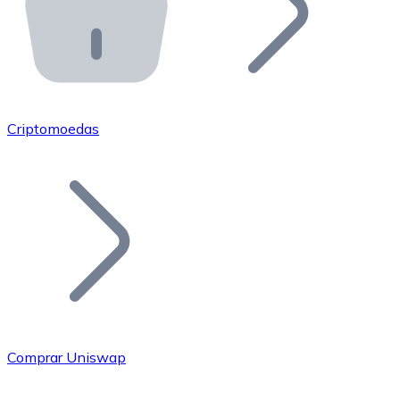
API Bitnovo
Integre nossa API no seu ecossistema.
Tornar-se Revendedor
Junte-se à nossa rede de revendedores e comercialize 
Criptomoedas
Adicionar um Token
Adicione o token do seu projeto ao nosso serviço de c
Comprar Uniswap