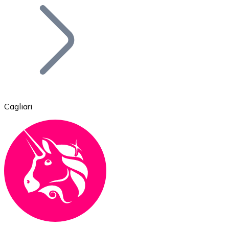
Bitcoin
BTC
Cagliari
Ethereum
ETH