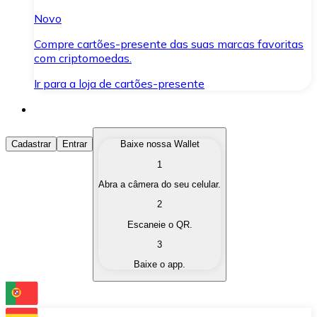
Novo
Compre cartões-presente das suas marcas favoritas
com criptomoedas.
Ir para a loja de cartões-presente
Comprar Criptomoedas
Cadastrar
Entrar
Baixe nossa Wallet
1
Compre as criptomoedas de seu interesse de forma ráp
Abra a câmera do seu celular.
Vender Criptomoedas
2
Converta suas criptomoedas em moeda fiduciária quand
Escaneie o QR.
3
Trocar (Swap)
Baixe o app.
Troque uma criptomoeda por outra instantaneamente,
Carteira Bitnovo