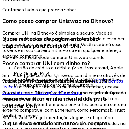
Contamos tudo o que precisa saber
Como posso comprar Uniswap na Bitnovo?
Comprar UNI na Bitnovo é simples e seguro. Você só
Quais métodos de pagamento estão
precisa criar uma conta, verificar sua identidade e escolher
seu método de pagamento preferido. Você receberá seus
disponíveis para comprar UNI?
tokens em sua carteira Bitnovo ou em qualquer endereço
externo compatível.
Na Bitnovo você pode comprar Uniswap usando:
Posso comprar UNI com dinheiro?
Cartão de crédito ou débito (Visa, Mastercard, Apple
Pay, Google Pay)
Sim. Você pode comprar Uniswap com dinheiro através de
Transferência bancária SEPA ou SEPA Instantânea
Onde posso armazenar meus tokens UNI?
vouchers Bitnovo, disponíveis em mais de
40.000 pontos
Dinheiro através de vouchers Bitnovo
físicos
na Europa. Uma vez que tenha o voucher, acesse:
www.bitnovo.com/buy/cash/uniswap/
e resgate-o rápida e
Com sua conta Bitnovo você obtém uma carteira integrada
seguramente.
Preciso verificar minha identidade para
onde pode armazenar e gerenciar seus tokens UNI com
segurança. Você também pode enviá-los para uma carteira
comprar UNI?
externa compatível com Ethereum, como Metamask, Trust
Wallet ou Ledger.
Sim. Devido às regulamentações legais, é obrigatório
O que devo considerar antes de comprar
verificar sua identidade antes de comprar criptomoedas na
Bitnovo. O processo é simples e rápido, e garante