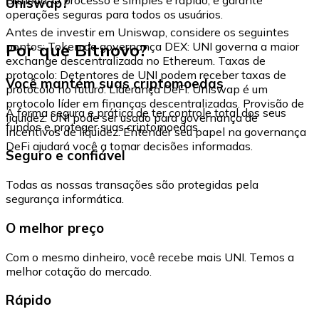
Uniswap?
operações seguras para todos os usuários.
Antes de investir em Uniswap, considere os seguintes
Por que Bitnovo?
pontos: Token de governança DEX: UNI governa a maior
exchange descentralizada no Ethereum. Taxas de
protocolo: Detentores de UNI podem receber taxas de
Você mantém suas criptomoedas
protocolo no futuro. Liderança DeFi: Uniswap é um
protocolo líder em finanças descentralizadas. Provisão de
A forma segura e prática de ter controle total dos seus
liquidez: UNI pode ser usado para governança de
fundos e proteger suas criptomoedas.
incentivos de liquidez. Entender seu papel na governança
DeFi ajudará você a tomar decisões informadas.
Seguro e confiável
Todas as nossas transações são protegidas pela
segurança informática.
O melhor preço
Com o mesmo dinheiro, você recebe mais UNI. Temos a
melhor cotação do mercado.
Rápido