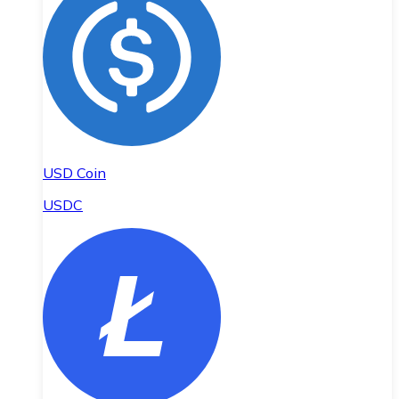
USD Coin
USDC