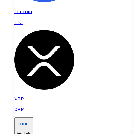
Litecoin
LTC
XRP
XRP
Ver tudo