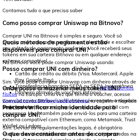
Contamos tudo o que precisa saber
Como posso comprar Uniswap na Bitnovo?
Comprar UNI na Bitnovo é simples e seguro. Você só
Quais métodos de pagamento estão
precisa criar uma conta, verificar sua identidade e escolher
seu método de pagamento preferido. Você receberá seus
disponíveis para comprar UNI?
tokens em sua carteira Bitnovo ou em qualquer endereço
externo compatível.
Na Bitnovo você pode comprar Uniswap usando:
Posso comprar UNI com dinheiro?
Cartão de crédito ou débito (Visa, Mastercard, Apple
Pay, Google Pay)
Sim. Você pode comprar Uniswap com dinheiro através de
Transferência bancária SEPA ou SEPA Instantânea
Onde posso armazenar meus tokens UNI?
vouchers Bitnovo, disponíveis em mais de
40.000 pontos
Dinheiro através de vouchers Bitnovo
físicos
na Europa. Uma vez que tenha o voucher, acesse:
www.bitnovo.com/buy/cash/uniswap/
e resgate-o rápida e
Com sua conta Bitnovo você obtém uma carteira integrada
seguramente.
Preciso verificar minha identidade para
onde pode armazenar e gerenciar seus tokens UNI com
segurança. Você também pode enviá-los para uma carteira
comprar UNI?
externa compatível com Ethereum, como Metamask, Trust
Wallet ou Ledger.
Sim. Devido às regulamentações legais, é obrigatório
O que devo considerar antes de comprar
verificar sua identidade antes de comprar criptomoedas na
Bitnovo. O processo é simples e rápido, e garante