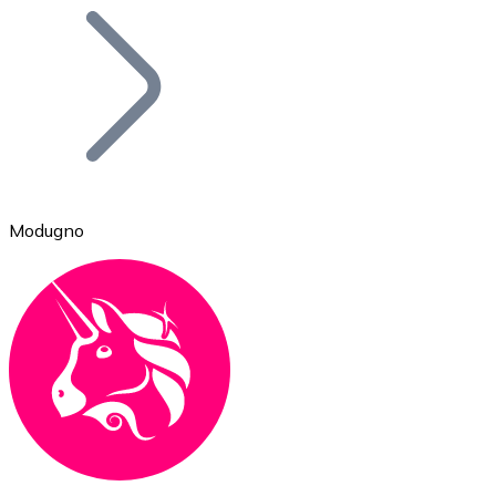
Bitcoin
BTC
Modugno
Ethereum
ETH