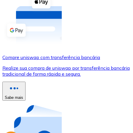
Compre criptomoedas com dinheiro e outros métodos d
Comprar com dinheiro
Transferência SEPA
Adicione fundos à sua conta Bitnovo ou faça compras d
Comprar com transferência bancária
Compre uniswap com transferência bancária
Cartão de crédito / débito
Realize sua compra de uniswap por transferência bancária
Use cartões Visa e Mastercard para comprar criptomoed
tradicional de forma rápida e segura.
Comprar com cartão
Loja - Cartões-presente
Sabe mais
Novo
Compre cartões-presente das suas marcas favoritas c
Ir para a loja de cartões-presente