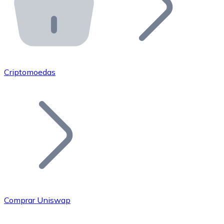
API Bitnovo
Integre nossa API no seu ecossistema.
Tornar-se Revendedor
Junte-se à nossa rede de revendedores e comercialize 
Criptomoedas
Adicionar um Token
Adicione o token do seu projeto ao nosso serviço de c
Comprar Uniswap