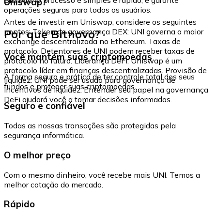
Uniswap?
operações seguras para todos os usuários.
Antes de investir em Uniswap, considere os seguintes
Por que Bitnovo?
pontos: Token de governança DEX: UNI governa a maior
exchange descentralizada no Ethereum. Taxas de
protocolo: Detentores de UNI podem receber taxas de
Você mantém suas criptomoedas
protocolo no futuro. Liderança DeFi: Uniswap é um
protocolo líder em finanças descentralizadas. Provisão de
A forma segura e prática de ter controle total dos seus
liquidez: UNI pode ser usado para governança de
fundos e proteger suas criptomoedas.
incentivos de liquidez. Entender seu papel na governança
DeFi ajudará você a tomar decisões informadas.
Seguro e confiável
Todas as nossas transações são protegidas pela
segurança informática.
O melhor preço
Com o mesmo dinheiro, você recebe mais UNI. Temos a
melhor cotação do mercado.
Rápido