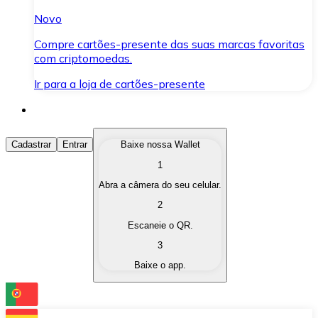
Novo
Compre cartões-presente das suas marcas favoritas
com criptomoedas.
Ir para a loja de cartões-presente
Comprar Criptomoedas
Cadastrar
Entrar
Baixe nossa Wallet
1
Compre as criptomoedas de seu interesse de forma ráp
Abra a câmera do seu celular.
Vender Criptomoedas
2
Converta suas criptomoedas em moeda fiduciária quand
Escaneie o QR.
3
Trocar (Swap)
Baixe o app.
Troque uma criptomoeda por outra instantaneamente,
Carteira Bitnovo