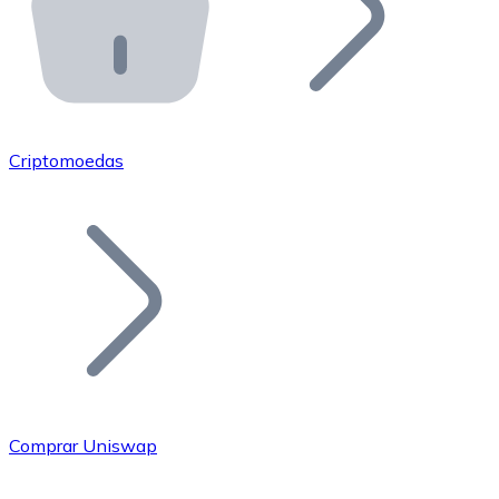
API Bitnovo
Integre nossa API no seu ecossistema.
Tornar-se Revendedor
Junte-se à nossa rede de revendedores e comercialize 
Criptomoedas
Adicionar um Token
Adicione o token do seu projeto ao nosso serviço de c
Comprar Uniswap