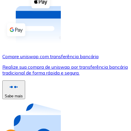
Compre criptomoedas com dinheiro e outros métodos d
Comprar com dinheiro
Transferência SEPA
Adicione fundos à sua conta Bitnovo ou faça compras d
Comprar com transferência bancária
Compre uniswap com transferência bancária
Cartão de crédito / débito
Realize sua compra de uniswap por transferência bancária
Use cartões Visa e Mastercard para comprar criptomoed
tradicional de forma rápida e segura.
Comprar com cartão
Loja - Cartões-presente
Sabe mais
Novo
Compre cartões-presente das suas marcas favoritas c
Ir para a loja de cartões-presente