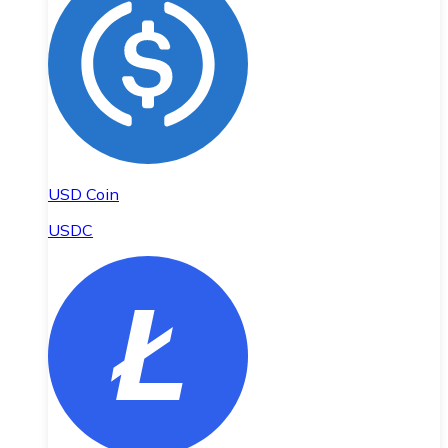
USD Coin
USDC