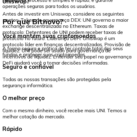
Uniswap?
operações seguras para todos os usuários.
Antes de investir em Uniswap, considere os seguintes
Por que Bitnovo?
pontos: Token de governança DEX: UNI governa a maior
exchange descentralizada no Ethereum. Taxas de
protocolo: Detentores de UNI podem receber taxas de
Você mantém suas criptomoedas
protocolo no futuro. Liderança DeFi: Uniswap é um
protocolo líder em finanças descentralizadas. Provisão de
A forma segura e prática de ter controle total dos seus
liquidez: UNI pode ser usado para governança de
fundos e proteger suas criptomoedas.
incentivos de liquidez. Entender seu papel na governança
DeFi ajudará você a tomar decisões informadas.
Seguro e confiável
Todas as nossas transações são protegidas pela
segurança informática.
O melhor preço
Com o mesmo dinheiro, você recebe mais UNI. Temos a
melhor cotação do mercado.
Rápido