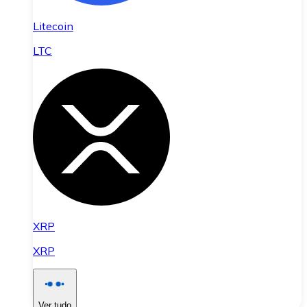
Litecoin
LTC
XRP
XRP
Ver tudo