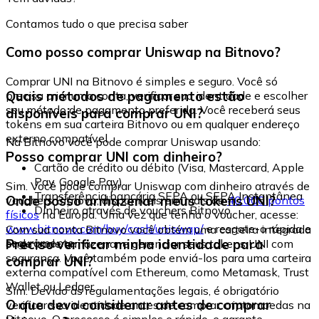
Contamos tudo o que precisa saber
Como posso comprar Uniswap na Bitnovo?
Comprar UNI na Bitnovo é simples e seguro. Você só
Quais métodos de pagamento estão
precisa criar uma conta, verificar sua identidade e escolher
seu método de pagamento preferido. Você receberá seus
disponíveis para comprar UNI?
tokens em sua carteira Bitnovo ou em qualquer endereço
externo compatível.
Na Bitnovo você pode comprar Uniswap usando:
Posso comprar UNI com dinheiro?
Cartão de crédito ou débito (Visa, Mastercard, Apple
Pay, Google Pay)
Sim. Você pode comprar Uniswap com dinheiro através de
Transferência bancária SEPA ou SEPA Instantânea
Onde posso armazenar meus tokens UNI?
vouchers Bitnovo, disponíveis em mais de
40.000 pontos
Dinheiro através de vouchers Bitnovo
físicos
na Europa. Uma vez que tenha o voucher, acesse:
www.bitnovo.com/buy/cash/uniswap/
e resgate-o rápida e
Com sua conta Bitnovo você obtém uma carteira integrada
seguramente.
Preciso verificar minha identidade para
onde pode armazenar e gerenciar seus tokens UNI com
segurança. Você também pode enviá-los para uma carteira
comprar UNI?
externa compatível com Ethereum, como Metamask, Trust
Wallet ou Ledger.
Sim. Devido às regulamentações legais, é obrigatório
O que devo considerar antes de comprar
verificar sua identidade antes de comprar criptomoedas na
Bitnovo. O processo é simples e rápido, e garante