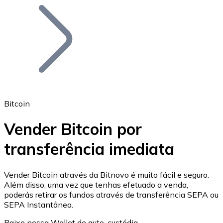
Bitcoin
BTC
Bitcoin
Vender Bitcoin por
transferência imediata
Ethereum
ETH
Vender Bitcoin através da Bitnovo é muito fácil e seguro.
Além disso, uma vez que tenhas efetuado a venda,
poderás retirar os fundos através de transferência SEPA ou
SEPA Instantânea.
Baixe nossa Wallet de auto-custódia