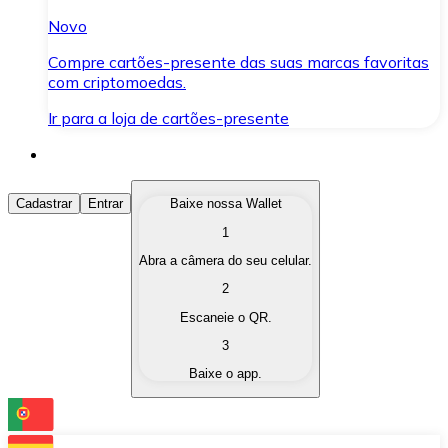
Novo
Compre cartões-presente das suas marcas favoritas
com criptomoedas.
Ir para a loja de cartões-presente
Comprar Criptomoedas
Cadastrar
Entrar
Baixe nossa Wallet
1
Compre as criptomoedas de seu interesse de forma ráp
Abra a câmera do seu celular.
Vender Criptomoedas
2
Converta suas criptomoedas em moeda fiduciária quand
Escaneie o QR.
3
Trocar (Swap)
Baixe o app.
Troque uma criptomoeda por outra instantaneamente,
Carteira Bitnovo