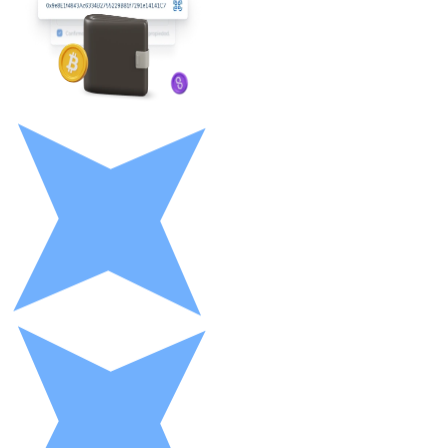
LTC
XRP
XRP
Ver tudo
Cupons cripto