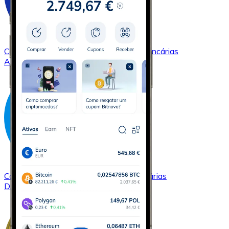
Comprar
Cardano
com transferência bancárias
ADA
Comprar
Dash
com transferência bancárias
DASH