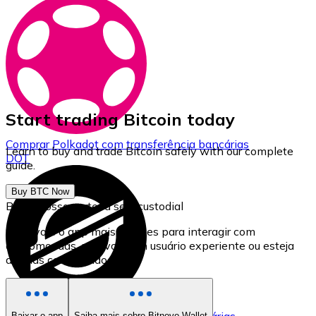
Start trading Bitcoin today
Comprar
Polkadot
com transferência bancárias
Learn to buy and trade Bitcoin safely with our complete
DOT
guide.
Buy BTC Now
Baixe nossa carteira self-custodial
Bitnovo é o app mais simples para interagir com
criptomoedas, seja você um usuário experiente ou esteja
apenas começando.
Baixar o app
Saiba mais sobre Bitnovo Wallet