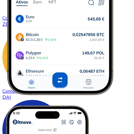
Comprar
ZCash
com transferência bancárias
ZEC
Comprar
DAI
com transferência bancárias
DAI