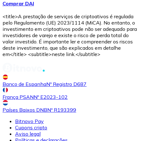
Comprar DAI
Comprar
Avalanche
com transferência bancárias
AVAX
<title>A prestação de serviços de criptoativos é regulada
pelo Regulamento (UE) 2023/1114 (MiCA). No entanto, o
investimento em criptoativos pode não ser adequado para
investidores de varejo e existe o risco de perda total do
valor investido. É importante ler e compreender os riscos
deste investimento, que são explicados em detalhe
em</title> <subtitle>neste link.</subtitle>
Comprar
Shiba Inu
com transferência bancárias
Banco de Espanha
Nº Registro D687
SHIB
França PSAN
Nº E2023-102
Países Baixos DNB
Nº R193399
Bitnovo Pay
Cupons cripto
Aviso legal
Políticas e declarações