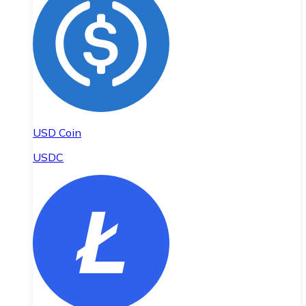
USD Coin
USDC