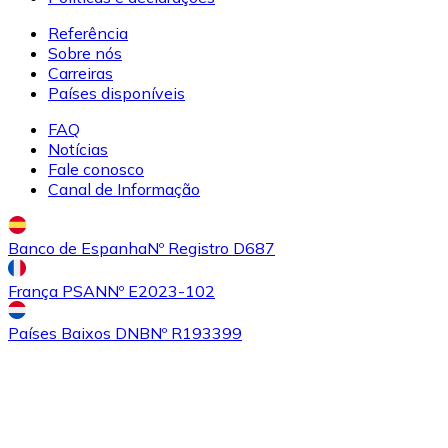
Referência
Sobre nós
Comprar
Uniswap
com transferência bancárias
Carreiras
UNI
Países disponíveis
FAQ
Notícias
Fale conosco
Canal de Informação
Banco de Espanha
Nº Registro D687
França PSAN
Nº E2023-102
Comprar
Ethereum Classic
com transferência bancárias
ETC
Países Baixos DNB
Nº R193399