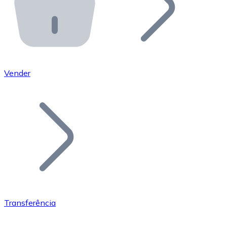
API Bitnovo
Integre nossa API no seu ecossistema.
Tornar-se Revendedor
Junte-se à nossa rede de revendedores e comercialize 
Vender
Adicionar um Token
Adicione o token do seu projeto ao nosso serviço de c
Transferência