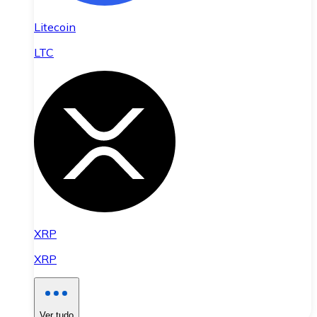
Litecoin
LTC
XRP
XRP
Ver tudo