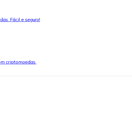
as. Fácil e seguro!
om criptomoedas.
ida e segura.
o precisar.