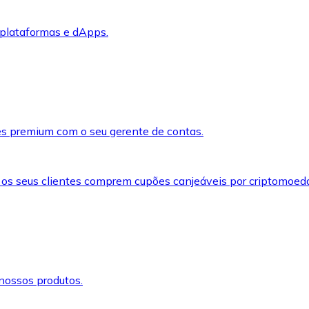
 plataformas e dApps.
s premium com o seu gerente de contas.
 os seus clientes comprem cupões canjeáveis por criptomoed
nossos produtos.