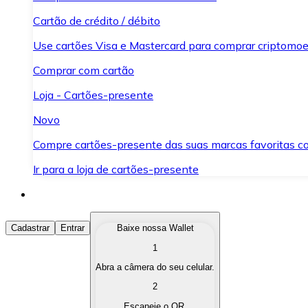
Cartão de crédito / débito
Use cartões Visa e Mastercard para comprar criptomoed
Comprar com cartão
Loja - Cartões-presente
Novo
Compre cartões-presente das suas marcas favoritas c
Ir para a loja de cartões-presente
Comprar Criptomoedas
Cadastrar
Entrar
Baixe nossa Wallet
1
Compre as criptomoedas de seu interesse de forma ráp
Abra a câmera do seu celular.
Vender Criptomoedas
2
Converta suas criptomoedas em moeda fiduciária quand
Escaneie o QR.