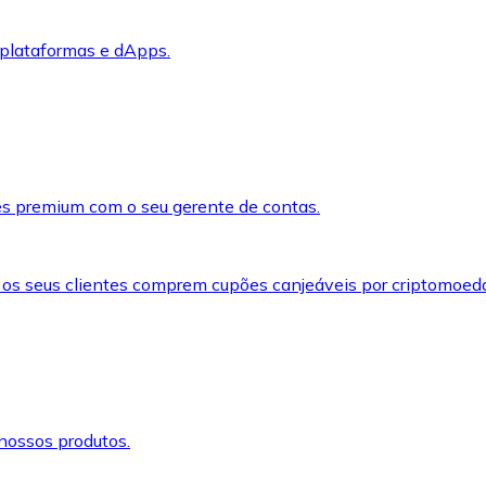
 plataformas e dApps.
s premium com o seu gerente de contas.
 os seus clientes comprem cupões canjeáveis por criptomoed
nossos produtos.