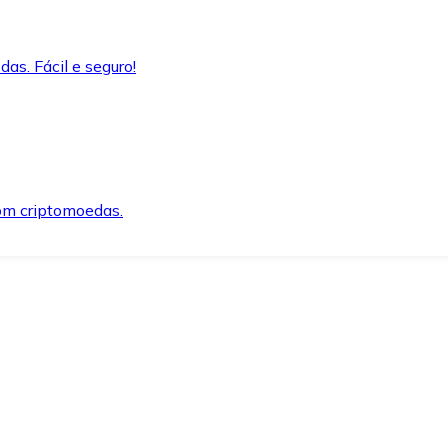
as. Fácil e seguro!
om criptomoedas.
ida e segura.
o precisar.