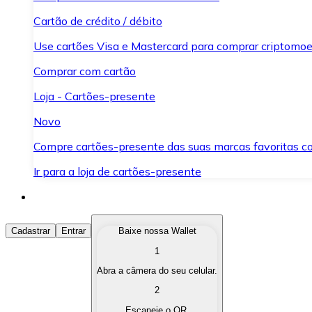
Cartão de crédito / débito
Use cartões Visa e Mastercard para comprar criptomoed
Comprar com cartão
Loja - Cartões-presente
Novo
Compre cartões-presente das suas marcas favoritas c
Ir para a loja de cartões-presente
Comprar Criptomoedas
Cadastrar
Entrar
Baixe nossa Wallet
1
Compre as criptomoedas de seu interesse de forma ráp
Abra a câmera do seu celular.
Vender Criptomoedas
2
Converta suas criptomoedas em moeda fiduciária quand
Escaneie o QR.