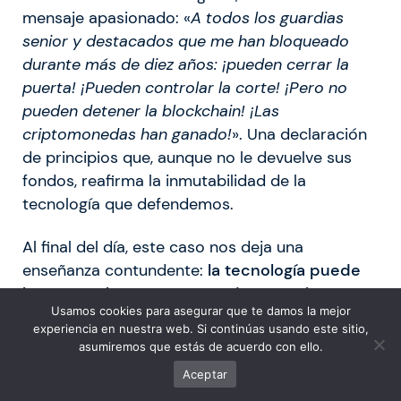
mensaje apasionado: «
A todos los guardias
senior y destacados que me han bloqueado
durante más de diez años: ¡pueden cerrar la
puerta! ¡Pueden controlar la corte! ¡Pero no
pueden detener la blockchain! ¡Las
criptomonedas han ganado!
». Una declaración
de principios que, aunque no le devuelve sus
fondos, reafirma la inmutabilidad de la
tecnología que defendemos.
Al final del día, este caso nos deja una
enseñanza contundente:
la tecnología puede
hacer mucho, pero no puede reemplazar una
Usamos cookies para asegurar que te damos la mejor
buena custodia
. En un mundo donde tú eres el
experiencia en nuestra web. Si continúas usando este sitio,
único dueño de tu futuro financiero,
la
asumiremos que estás de acuerdo con ello.
seguridad no es un proceso que se pueda
Aceptar
delegar ni una puerta que se pueda forzar
. En