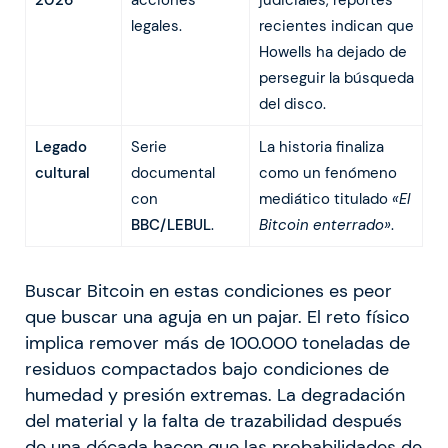
2026
acciones
judiciales, reportes
legales.
recientes indican que
Howells ha dejado de
perseguir la búsqueda
del disco.
Legado
Serie
La historia finaliza
cultural
documental
como un fenómeno
con
mediático titulado
«El
BBC/LEBUL
.
Bitcoin enterrado»
.
Buscar Bitcoin en estas condiciones es peor
que buscar una aguja en un pajar. El reto físico
implica remover más de 100.000 toneladas de
residuos compactados bajo condiciones de
humedad y presión extremas. La degradación
del material y la falta de trazabilidad después
de una década hacen que las probabilidades de