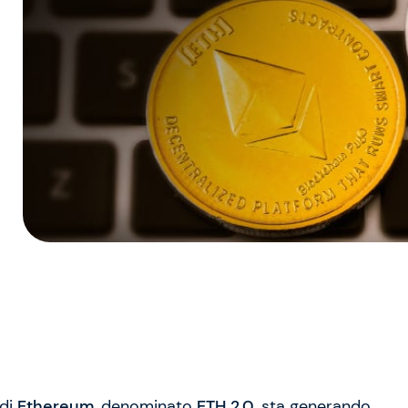
 di
Ethereum
, denominato
ETH 2.0
, sta generando