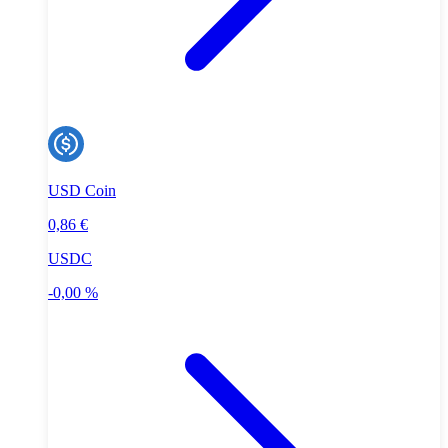
USD Coin
0,86 €
USDC
-0,00 %