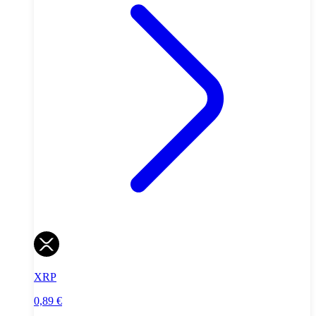
XRP
0,89 €