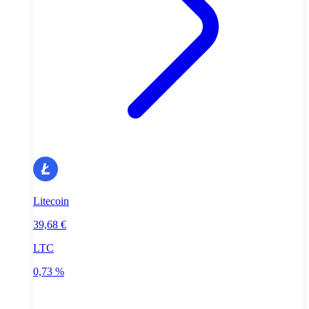
Litecoin
39,68 €
LTC
0,73 %