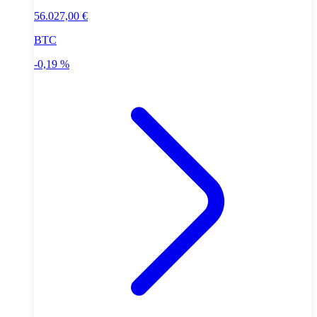
56.027,00 €
BTC
-0,19 %