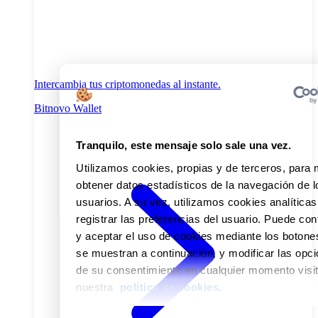
Intercambia tus criptomonedas al instante.
Bitnovo Wallet
Tranquilo, este mensaje solo sale una vez.
Utilizamos cookies, propias y de terceros, para 
obtener datos estadísticos de la navegación de l
usuarios.
A su vez, utilizamos cookies analíticas
registrar las preferencias del usuario.
Puede conf
y aceptar el uso de cookies mediante los botone
se muestran a continuación, y modificar las opc
de su consentimiento en cualquier momento visi
nuestra
política de cookies
.