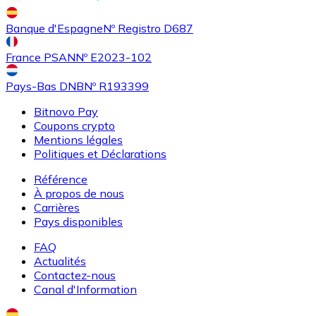
Achetez des cartes-cadeaux de vos marques préférées
Banque d'Espagne
Nº Registro D687
Aller à la boutique de cartes-cadeaux
France PSAN
Nº E2023-102
Pays-Bas DNB
Nº R193399
Bitnovo Pay
Coupons crypto
Mentions légales
Politiques et Déclarations
Référence
À propos de nous
Carrières
Pays disponibles
FAQ
Actualités
Contactez-nous
Canal d'Information