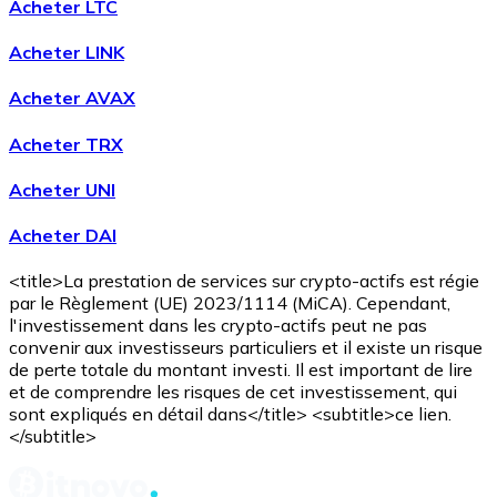
Acheter LTC
Voir toutes
Acheter LINK
Coupons crypto
Acheter AVAX
Achetez des cryptomonnaies en espèces et d'autres m
Acheter TRX
Acheter avec espèces
Acheter UNI
Virement SEPA
Acheter DAI
Ajoutez des fonds à votre compte Bitnovo ou effectuez 
Acheter avec virement bancaire
<title>La prestation de services sur crypto-actifs est régie
par le Règlement (UE) 2023/1114 (MiCA). Cependant,
Carte de crédit / débit
l'investissement dans les crypto-actifs peut ne pas
convenir aux investisseurs particuliers et il existe un risque
Utilisez les cartes Visa et Mastercard pour acheter des
de perte totale du montant investi. Il est important de lire
et de comprendre les risques de cet investissement, qui
Acheter avec carte
sont expliqués en détail dans</title> <subtitle>ce lien.
</subtitle>
Boutique - Cartes
Nouveau