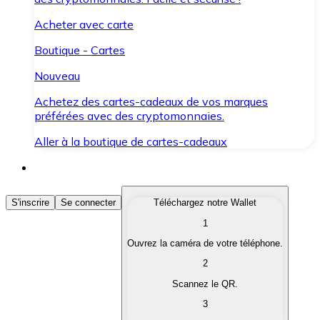
Acheter avec carte
Boutique - Cartes
Nouveau
Achetez des cartes-cadeaux de vos marques
préférées avec des cryptomonnaies.
Aller à la boutique de cartes-cadeaux
Acheter des Cryptomonnaies
S'inscrire
Se connecter
Téléchargez notre Wallet
1
Achetez les cryptomonnaies qui vous intéressent rapid
Ouvrez la caméra de votre téléphone.
Vendre des Cryptomonnaies
2
Convertissez vos cryptomonnaies en monnaie fiduciair
Scannez le QR.
3
Échanger (Swap)