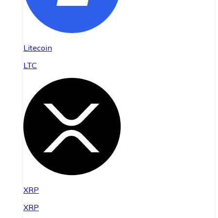
Litecoin
LTC
XRP
XRP