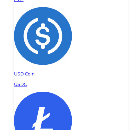
USD Coin
USDC