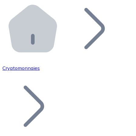
Effectuez des opérations de plus grande envergure. O
Distributeurs automatiques Bitnovo
Intégrez un ATM Bitnovo dans votre entreprise et per
API Bitnovo
Intégrez notre API dans votre écosystème.
Devenir Distributeur
Rejoignez notre réseau de distributeurs et commercialis
Cryptomonnaies
Lister un Token
Ajoutez le token de votre projet à notre service d'acha