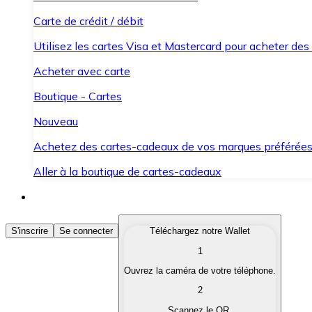
Carte de crédit / débit
Utilisez les cartes Visa et Mastercard pour acheter des
Acheter avec carte
Boutique - Cartes
Nouveau
Achetez des cartes-cadeaux de vos marques préférée
Aller à la boutique de cartes-cadeaux
Acheter des Cryptomonnaies
S'inscrire
Se connecter
Téléchargez notre Wallet
1
Achetez les cryptomonnaies qui vous intéressent rapid
Ouvrez la caméra de votre téléphone.
Vendre des Cryptomonnaies
2
Convertissez vos cryptomonnaies en monnaie fiduciair
Scannez le QR.