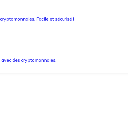
 cryptomonnaies. Facile et sécurisé !
s avec des cryptomonnaies.
ement et en toute sécurité.
e lorsque vous en avez besoin.