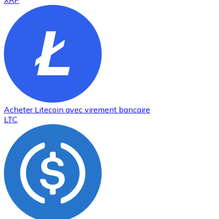
XRP
Acheter
Litecoin
avec virement bancaire
LTC