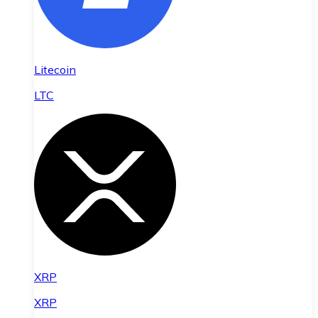
Litecoin
LTC
XRP
XRP