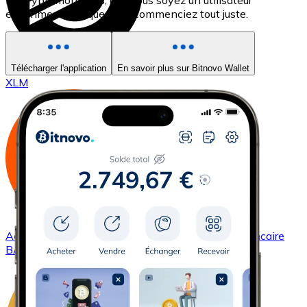
les cryptomonnaies, que vous soyez un utilisateur
expérimenté ou que vous commenciez tout juste.
Acheter
Stellar
avec virement bancaire
Télécharger l'application
En savoir plus sur Bitnovo Wallet
XLM
Acheter
Basic Attention Token
avec virement bancaire
BAT