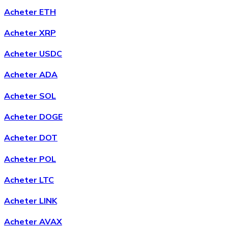
Acheter ETH
Acheter
Chainlink
avec virement bancaire
Acheter XRP
LINK
Acheter USDC
Acheter ADA
Acheter SOL
Acheter DOGE
Acheter DOT
Acheter
Wrapped Bitcoin
avec virement bancaire
Acheter POL
WBTC
Acheter LTC
Acheter LINK
Acheter AVAX