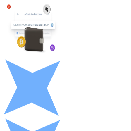
Litecoin
LTC
XRP
XRP