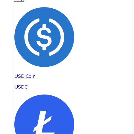
USD Coin
USDC