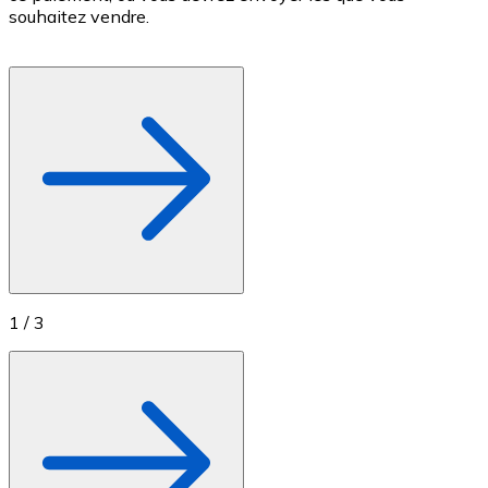
souhaitez vendre.
Achetez des cartes-cadeaux de vos marques préférées
Aller à la boutique de cartes-cadeaux
1
/
3