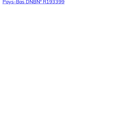
Pays-Bas DNB
Nº R193399
Acheter
Algorand
avec virement bancaire
ALGO
Acheter
Tezos
avec virement bancaire
XTZ