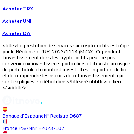
Acheter TRX
Acheter UNI
Acheter
Avalanche
avec virement bancaire
Acheter DAI
AVAX
<title>La prestation de services sur crypto-actifs est régie
par le Règlement (UE) 2023/1114 (MiCA). Cependant,
l'investissement dans les crypto-actifs peut ne pas
convenir aux investisseurs particuliers et il existe un risque
de perte totale du montant investi. Il est important de lire
et de comprendre les risques de cet investissement, qui
sont expliqués en détail dans</title> <subtitle>ce lien.
</subtitle>
Acheter
Shiba Inu
avec virement bancaire
SHIB
Banque d'Espagne
Nº Registro D687
France PSAN
Nº E2023-102