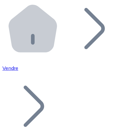
Effectuez des opérations de plus grande envergure. O
Distributeurs automatiques Bitnovo
Intégrez un ATM Bitnovo dans votre entreprise et per
API Bitnovo
Intégrez notre API dans votre écosystème.
Devenir Distributeur
Rejoignez notre réseau de distributeurs et commercialis
Vendre
Lister un Token
Ajoutez le token de votre projet à notre service d'acha