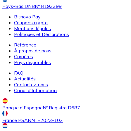
Pays-Bas DNB
Nº R193399
Bitnovo Pay
Coupons crypto
Mentions légales
Politiques et Déclarations
Acheter
Uniswap
avec virement bancaire
Référence
UNI
À propos de nous
Carrières
Pays disponibles
FAQ
Actualités
Contactez-nous
Canal d'Information
Banque d'Espagne
Nº Registro D687
Acheter
Ethereum Classic
avec virement bancaire
ETC
France PSAN
Nº E2023-102