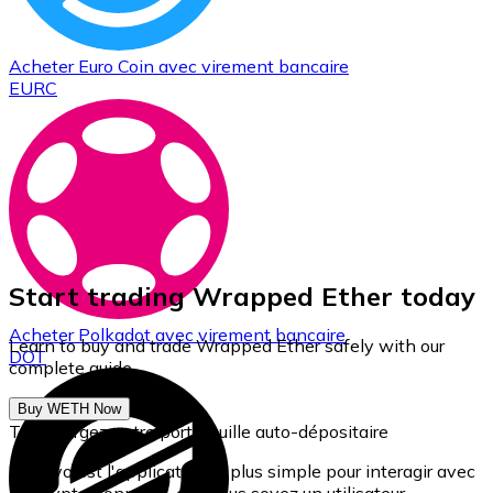
Acheter
Euro Coin
avec virement bancaire
EURC
Start trading Wrapped Ether today
Acheter
Polkadot
avec virement bancaire
Learn to buy and trade Wrapped Ether safely with our
DOT
complete guide.
Buy WETH Now
Téléchargez notre portefeuille auto-dépositaire
Bitnovo est l'application la plus simple pour interagir avec