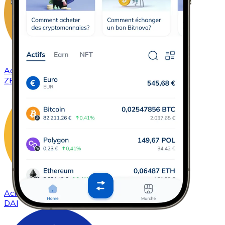
Acheter
ZCash
avec virement bancaire
ZEC
Acheter
DAI
avec virement bancaire
DAI