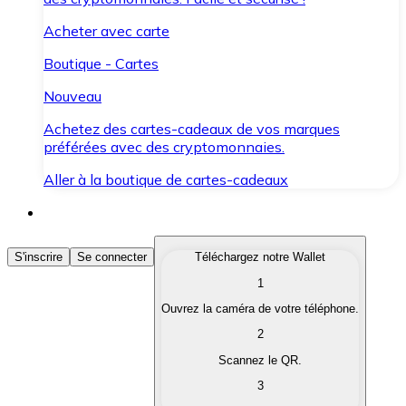
Acheter avec carte
Boutique - Cartes
Nouveau
Achetez des cartes-cadeaux de vos marques
préférées avec des cryptomonnaies.
Aller à la boutique de cartes-cadeaux
Acheter des Cryptomonnaies
S'inscrire
Se connecter
Téléchargez notre Wallet
1
Achetez les cryptomonnaies qui vous intéressent rapid
Ouvrez la caméra de votre téléphone.
Vendre des Cryptomonnaies
2
Convertissez vos cryptomonnaies en monnaie fiduciair
Scannez le QR.
3
Échanger (Swap)