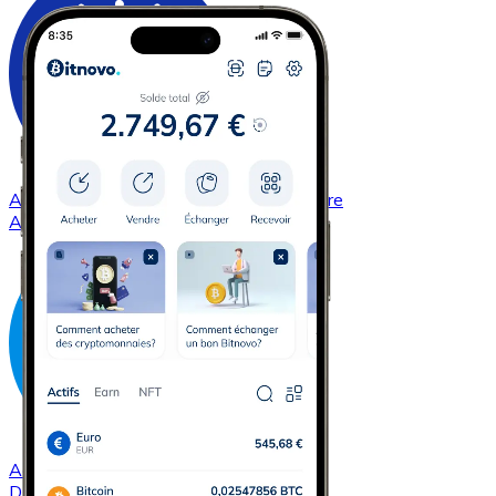
Acheter
Cardano
avec virement bancaire
ADA
Acheter
Dash
avec virement bancaire
DASH