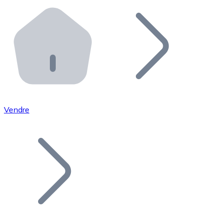
Effectuez des opérations de plus grande envergure. O
Distributeurs automatiques Bitnovo
Intégrez un ATM Bitnovo dans votre entreprise et per
API Bitnovo
Intégrez notre API dans votre écosystème.
Devenir Distributeur
Rejoignez notre réseau de distributeurs et commercialis
Vendre
Lister un Token
Ajoutez le token de votre projet à notre service d'acha