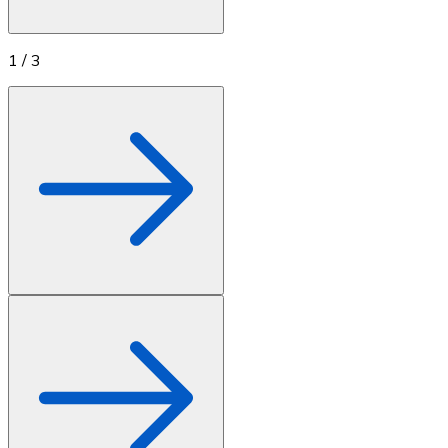
Achetez des cartes-cadeaux de vos marques préférées
Aller à la boutique de cartes-cadeaux
1
/
3