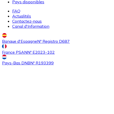
Pays disponibles
FAQ
Actualités
Contactez-nous
Canal d'Information
Acheter
Ethereum Classic
avec virement bancaire
Banque d'Espagne
Nº Registro D687
ETC
France PSAN
Nº E2023-102
Pays-Bas DNB
Nº R193399
Acheter
Algorand
avec virement bancaire
ALGO