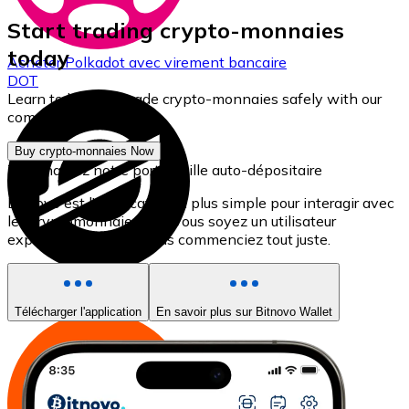
Start trading crypto-monnaies
today
Acheter
Polkadot
avec virement bancaire
DOT
Learn to buy and trade crypto-monnaies safely with our
complete guide.
Buy crypto-monnaies Now
Téléchargez notre portefeuille auto-dépositaire
Bitnovo est l'application la plus simple pour interagir avec
les cryptomonnaies, que vous soyez un utilisateur
expérimenté ou que vous commenciez tout juste.
Acheter
Stellar
avec virement bancaire
XLM
Télécharger l'application
En savoir plus sur Bitnovo Wallet