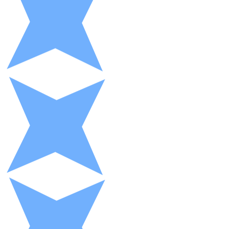
Litecoin
LTC
XRP
XRP