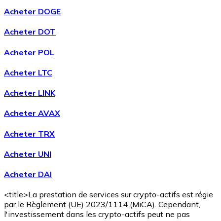
Acheter DOGE
Acheter DOT
Acheter
Wrapped Bitcoin
avec virement bancaire
WBTC
Acheter POL
Acheter LTC
Acheter LINK
Acheter AVAX
Acheter TRX
Acheter
Avalanche
avec virement bancaire
Acheter UNI
AVAX
Acheter DAI
<title>La prestation de services sur crypto-actifs est régie
par le Règlement (UE) 2023/1114 (MiCA). Cependant,
l'investissement dans les crypto-actifs peut ne pas