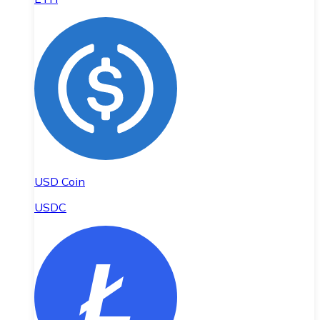
USD Coin
USDC