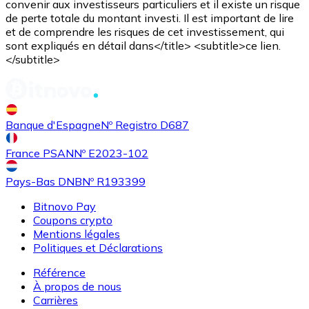
convenir aux investisseurs particuliers et il existe un risque
de perte totale du montant investi. Il est important de lire
et de comprendre les risques de cet investissement, qui
sont expliqués en détail dans</title> <subtitle>ce lien.
</subtitle>
Acheter
Shiba Inu
avec virement bancaire
SHIB
Banque d'Espagne
Nº Registro D687
France PSAN
Nº E2023-102
Pays-Bas DNB
Nº R193399
Bitnovo Pay
Coupons crypto
Mentions légales
Acheter
Uniswap
avec virement bancaire
Politiques et Déclarations
UNI
Référence
À propos de nous
Carrières