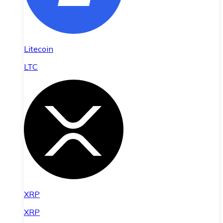
Litecoin
LTC
XRP
XRP