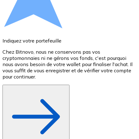
Voir toutes
Coupons crypto
Achetez des cryptomonnaies en espèces et d'autres m
Indiquez votre portefeuille
A
Acheter avec espèces
Chez Bitnovo, nous ne conservons pas vos
S
Virement SEPA
cryptomonnaies ni ne gérons vos fonds, c'est pourquoi
e
nous avons besoin de votre wallet pour finaliser l'achat. Il
c
Ajoutez des fonds à votre compte Bitnovo ou effectuez 
vous suffit de vous enregistrer et de vérifier votre compte
M
pour continuer.
Acheter avec virement bancaire
Carte de crédit / débit
Utilisez les cartes Visa et Mastercard pour acheter des
Acheter avec carte
Boutique - Cartes
Nouveau