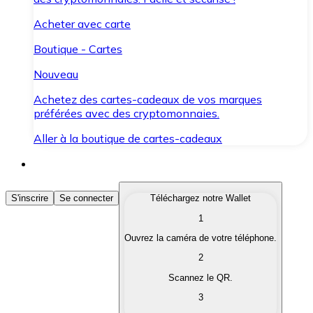
Acheter avec carte
Boutique - Cartes
Nouveau
Achetez des cartes-cadeaux de vos marques
préférées avec des cryptomonnaies.
Aller à la boutique de cartes-cadeaux
Acheter des Cryptomonnaies
S'inscrire
Se connecter
Téléchargez notre Wallet
1
Achetez les cryptomonnaies qui vous intéressent rapid
Ouvrez la caméra de votre téléphone.
Vendre des Cryptomonnaies
2
Convertissez vos cryptomonnaies en monnaie fiduciair
Scannez le QR.
3
Échanger (Swap)