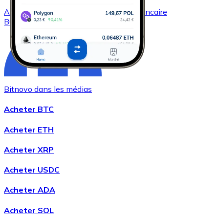
Acheter
Bitcoin Cash
avec virement bancaire
BCH
Bitnovo dans les médias
Acheter BTC
Acheter ETH
Acheter
Chainlink
avec virement bancaire
LINK
Acheter XRP
Acheter USDC
Acheter ADA
Acheter SOL