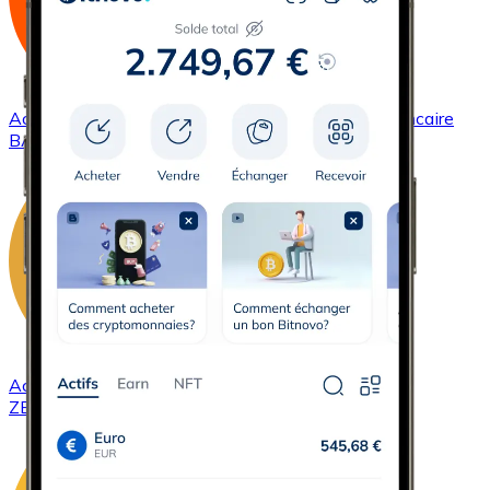
Acheter
Basic Attention Token
avec virement bancaire
BAT
Acheter
ZCash
avec virement bancaire
ZEC