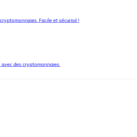
 cryptomonnaies. Facile et sécurisé !
s avec des cryptomonnaies.
ement et en toute sécurité.
e lorsque vous en avez besoin.