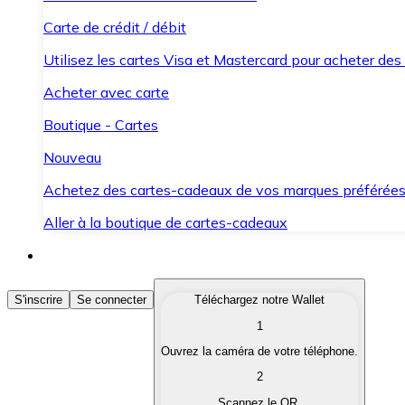
Carte de crédit / débit
Utilisez les cartes Visa et Mastercard pour acheter des
Acheter avec carte
Boutique - Cartes
Nouveau
Achetez des cartes-cadeaux de vos marques préférée
Aller à la boutique de cartes-cadeaux
Acheter des Cryptomonnaies
S'inscrire
Se connecter
Téléchargez notre Wallet
1
Achetez les cryptomonnaies qui vous intéressent rapid
Ouvrez la caméra de votre téléphone.
Vendre des Cryptomonnaies
2
Convertissez vos cryptomonnaies en monnaie fiduciair
Scannez le QR.