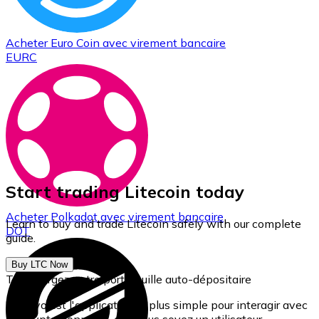
Acheter
Euro Coin
avec virement bancaire
EURC
Start trading Litecoin today
Acheter
Polkadot
avec virement bancaire
Learn to buy and trade Litecoin safely with our complete
DOT
guide.
Buy LTC Now
Téléchargez notre portefeuille auto-dépositaire
Bitnovo est l'application la plus simple pour interagir avec