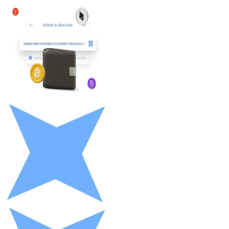
Litecoin
LTC
XRP
XRP