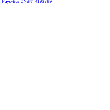
Pays-Bas DNB
Nº R193399
Acheter
Algorand
avec virement bancaire
ALGO
Acheter
Tezos
avec virement bancaire
XTZ