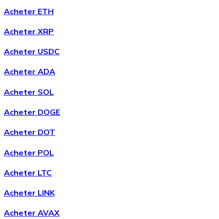
Acheter ETH
Acheter
Chainlink
avec virement bancaire
Acheter XRP
LINK
Acheter USDC
Acheter ADA
Acheter SOL
Acheter DOGE
Acheter DOT
Acheter
Wrapped Bitcoin
avec virement bancaire
Acheter POL
WBTC
Acheter LTC
Acheter LINK
Acheter AVAX