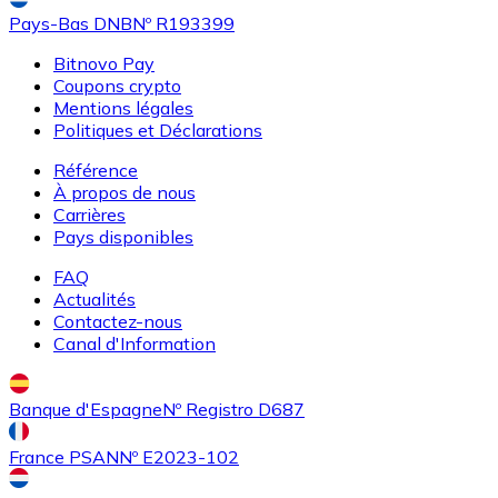
Pays-Bas DNB
Nº R193399
Bitnovo Pay
Coupons crypto
Mentions légales
Politiques et Déclarations
Acheter
Uniswap
avec virement bancaire
Référence
UNI
À propos de nous
Carrières
Pays disponibles
FAQ
Actualités
Contactez-nous
Canal d'Information
Banque d'Espagne
Nº Registro D687
Acheter
Ethereum Classic
avec virement bancaire
ETC
France PSAN
Nº E2023-102