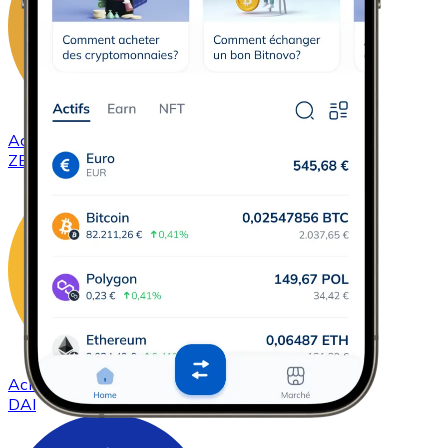
Acheter
ZCash
avec virement bancaire
ZEC
Acheter
DAI
avec virement bancaire
DAI