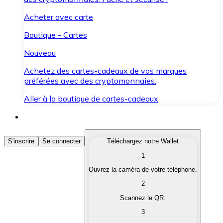
Acheter avec carte
Boutique - Cartes
Nouveau
Achetez des cartes-cadeaux de vos marques
préférées avec des cryptomonnaies.
Aller à la boutique de cartes-cadeaux
Acheter des Cryptomonnaies
S'inscrire
Se connecter
Téléchargez notre Wallet
1
Achetez les cryptomonnaies qui vous intéressent rapid
Ouvrez la caméra de votre téléphone.
Vendre des Cryptomonnaies
2
Convertissez vos cryptomonnaies en monnaie fiduciair
Scannez le QR.
3
Échanger (Swap)