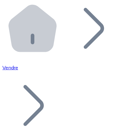
Effectuez des opérations de plus grande envergure. O
Distributeurs automatiques Bitnovo
Intégrez un ATM Bitnovo dans votre entreprise et per
API Bitnovo
Intégrez notre API dans votre écosystème.
Devenir Distributeur
Rejoignez notre réseau de distributeurs et commercialis
Vendre
Lister un Token
Ajoutez le token de votre projet à notre service d'acha