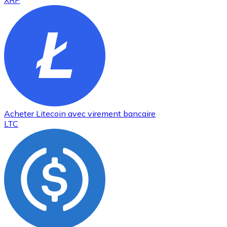
XRP
Acheter
Litecoin
avec virement bancaire
LTC