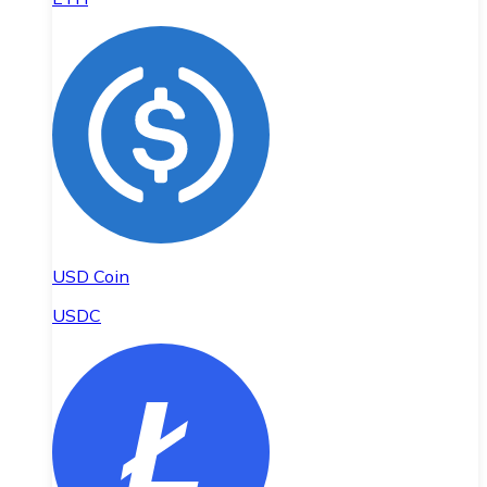
USD Coin
USDC