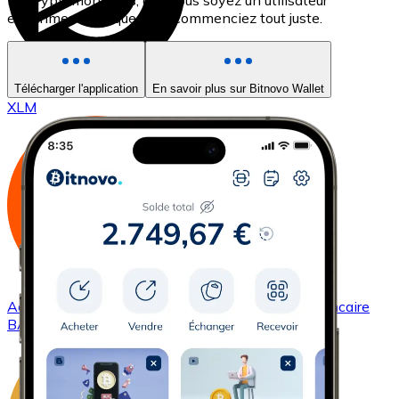
les cryptomonnaies, que vous soyez un utilisateur
expérimenté ou que vous commenciez tout juste.
Acheter
Stellar
avec virement bancaire
Télécharger l'application
En savoir plus sur Bitnovo Wallet
XLM
Acheter
Basic Attention Token
avec virement bancaire
BAT