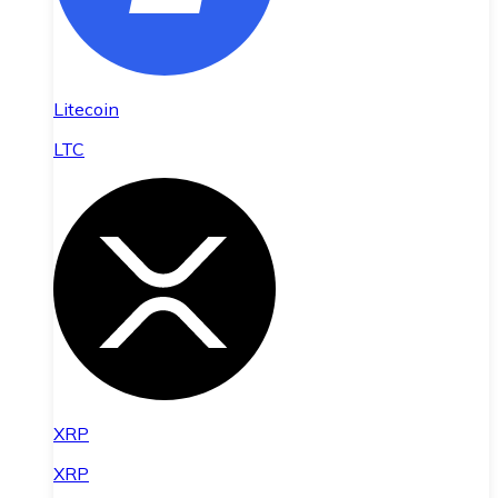
Litecoin
LTC
XRP
XRP