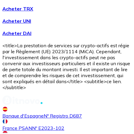
Acheter TRX
Acheter UNI
Acheter
Avalanche
avec virement bancaire
Acheter DAI
AVAX
<title>La prestation de services sur crypto-actifs est régie
par le Règlement (UE) 2023/1114 (MiCA). Cependant,
l'investissement dans les crypto-actifs peut ne pas
convenir aux investisseurs particuliers et il existe un risque
de perte totale du montant investi. Il est important de lire
et de comprendre les risques de cet investissement, qui
sont expliqués en détail dans</title> <subtitle>ce lien.
</subtitle>
Acheter
Shiba Inu
avec virement bancaire
SHIB
Banque d'Espagne
Nº Registro D687
France PSAN
Nº E2023-102