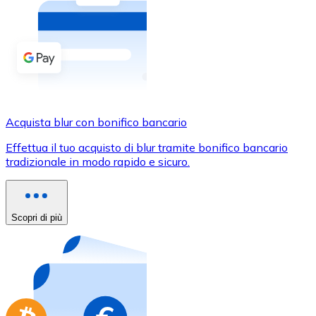
Acquista criptovalute in contanti e altri mezzi di pagam
Acquista con contanti
Bonifico SEPA
Aggiungi fondi al tuo conto Bitnovo o fai acquisti dirett
Acquista con bonifico bancario
Acquista blur con bonifico bancario
Carta di credito / debito
Effettua il tuo acquisto di blur tramite bonifico bancario
Usa le carte Visa e Mastercard per acquistare criptovalut
tradizionale in modo rapido e sicuro.
Acquista con carta
Negozio - Carte regalo
Scopri di più
Nuovo
Acquista gift card dei tuoi marchi preferiti con criptoval
Vai al negozio di carte regalo