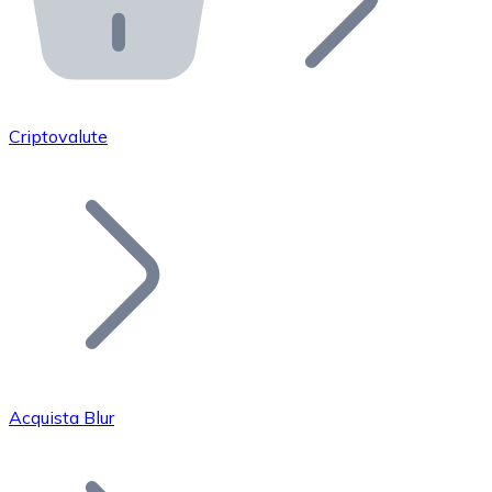
API Bitnovo
Integra la nostra API nel tuo ecosistema.
Diventa Rivenditore
Unisciti alla nostra rete di rivenditori e commercializza i
Criptovalute
Inserisci un Token
Aggiungi il token del tuo progetto al nostro servizio di
Acquista Blur
Bitcoin