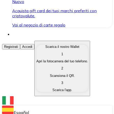
Nuovo
Acquista gift card dei tuoi marchi preferiti con
criptovalute.
Vai al negozio di carte regalo
Acquista Criptovalute
Registrati
Accedi
Scarica il nostro Wallet
1
Acquista le criptovalute che ti interessano in modo rapi
Apri la fotocamera del tuo telefono.
Vendi Criptovalute
2
Converti le tue criptovalute in valuta fiat quando ne ha
Scansiona il QR.
3
Scambia (Swap)
Scarica l'app.
Scambia una criptovaluta con un'altra istantaneamente
Wallet Bitnovo
Conserva le tue cripto in un Wallet self-custodial.
Español