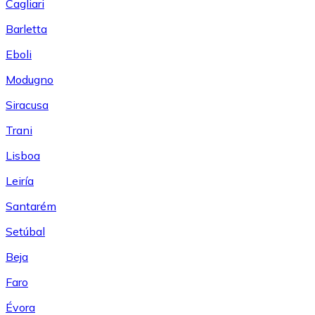
Cagliari
Barletta
Eboli
Modugno
Siracusa
Trani
Lisboa
Leiría
Santarém
Setúbal
Beja
Faro
Évora