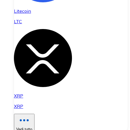
Litecoin
LTC
XRP
XRP
Vedi tutto