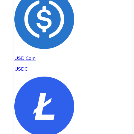
USD Coin
USDC