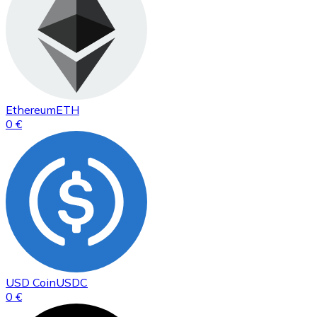
Ethereum
ETH
0 €
USD Coin
USDC
0 €