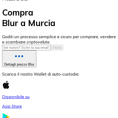
Compra
Blur a Murcia
USD Coin
Goditi un processo semplice e sicuro per comprare, vendere
e scambiare criptovalute.
USDC
Inizia
Dettagli prezzo Blur
Scarica il nostro Wallet di auto-custodia
Disponibile su
App Store
Litecoin