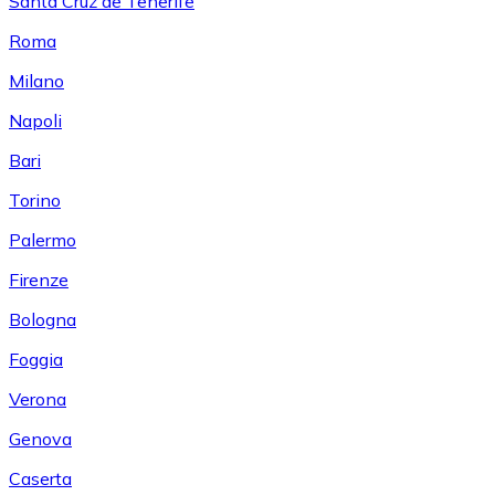
Santa Cruz de Tenerife
Roma
Milano
Napoli
Bari
Torino
Palermo
Firenze
Bologna
Foggia
Verona
Genova
Caserta