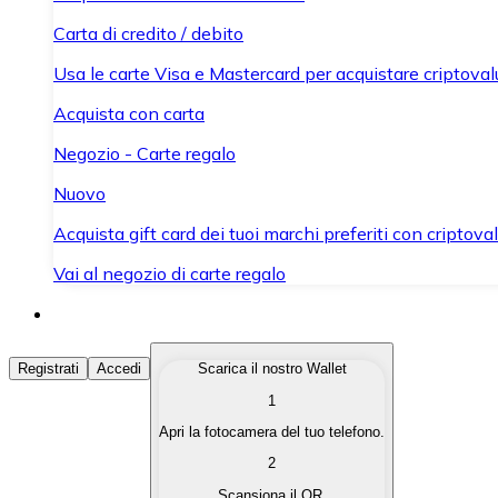
Carta di credito / debito
Usa le carte Visa e Mastercard per acquistare criptovalut
Acquista con carta
Negozio - Carte regalo
Nuovo
Acquista gift card dei tuoi marchi preferiti con criptoval
Vai al negozio di carte regalo
Acquista Criptovalute
Registrati
Accedi
Scarica il nostro Wallet
1
Acquista le criptovalute che ti interessano in modo rapi
Apri la fotocamera del tuo telefono.
Vendi Criptovalute
2
Converti le tue criptovalute in valuta fiat quando ne ha
Scansiona il QR.