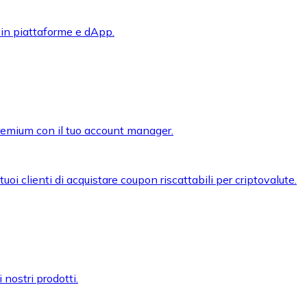
 in piattaforme e dApp.
premium con il tuo account manager.
oi clienti di acquistare coupon riscattabili per criptovalute.
 nostri prodotti.