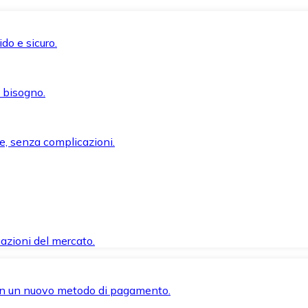
do e sicuro.
i bisogno.
e, senza complicazioni.
azioni del mercato.
 con un nuovo metodo di pagamento.