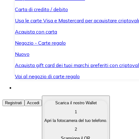
Carta di credito / debito
Usa le carte Visa e Mastercard per acquistare criptovalut
Acquista con carta
Negozio - Carte regalo
Nuovo
Acquista gift card dei tuoi marchi preferiti con criptoval
Vai al negozio di carte regalo
Acquista Criptovalute
Registrati
Accedi
Scarica il nostro Wallet
1
Acquista le criptovalute che ti interessano in modo rapi
Apri la fotocamera del tuo telefono.
Vendi Criptovalute
2
Converti le tue criptovalute in valuta fiat quando ne ha
Scansiona il QR.