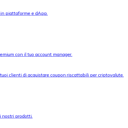
 in piattaforme e dApp.
premium con il tuo account manager.
oi clienti di acquistare coupon riscattabili per criptovalute.
 nostri prodotti.