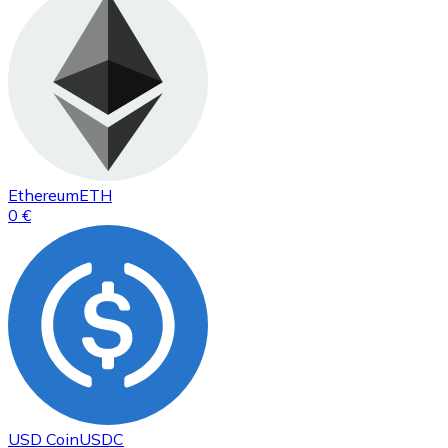
Ethereum
ETH
0 €
USD Coin
USDC