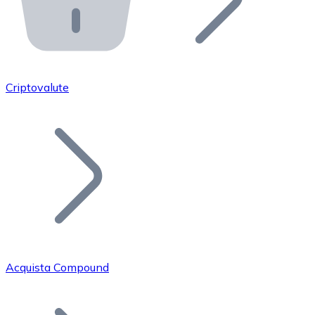
API Bitnovo
Integra la nostra API nel tuo ecosistema.
Diventa Rivenditore
Unisciti alla nostra rete di rivenditori e commercializza i
Criptovalute
Inserisci un Token
Aggiungi il token del tuo progetto al nostro servizio di
Acquista Compound
Bitcoin