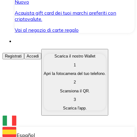
Nuovo
Acquista gift card dei tuoi marchi preferiti con
criptovalute.
Vai al negozio di carte regalo
Acquista Criptovalute
Registrati
Accedi
Scarica il nostro Wallet
1
Acquista le criptovalute che ti interessano in modo rapi
Apri la fotocamera del tuo telefono.
Vendi Criptovalute
2
Converti le tue criptovalute in valuta fiat quando ne ha
Scansiona il QR.
3
Scambia (Swap)
Scarica l'app.
Scambia una criptovaluta con un'altra istantaneamente
Wallet Bitnovo
Conserva le tue cripto in un Wallet self-custodial.
Español