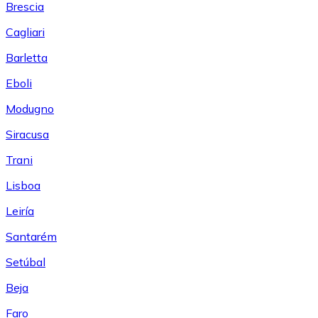
Brescia
Cagliari
Barletta
Eboli
Modugno
Siracusa
Trani
Lisboa
Leiría
Santarém
Setúbal
Beja
Faro