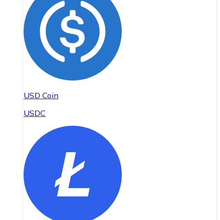
USD Coin
USDC