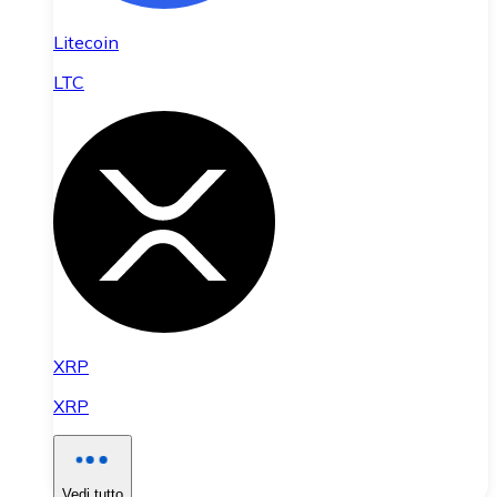
Litecoin
LTC
XRP
XRP
Vedi tutto