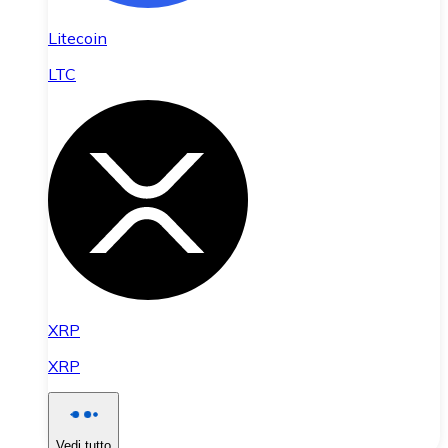
Litecoin
LTC
XRP
XRP
Vedi tutto