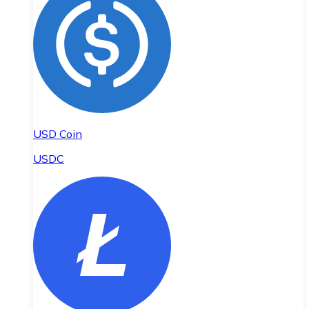
USD Coin
USDC