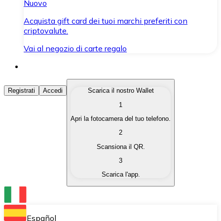
Nuovo
Acquista gift card dei tuoi marchi preferiti con
criptovalute.
Vai al negozio di carte regalo
Acquista Criptovalute
Registrati
Accedi
Scarica il nostro Wallet
1
Acquista le criptovalute che ti interessano in modo rapi
Apri la fotocamera del tuo telefono.
Vendi Criptovalute
2
Converti le tue criptovalute in valuta fiat quando ne ha
Scansiona il QR.
3
Scambia (Swap)
Scarica l'app.
Scambia una criptovaluta con un'altra istantaneamente
Wallet Bitnovo
Conserva le tue cripto in un Wallet self-custodial.
Español