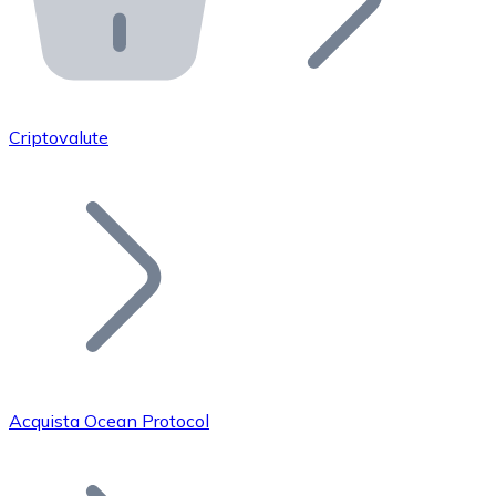
API Bitnovo
Integra la nostra API nel tuo ecosistema.
Diventa Rivenditore
Unisciti alla nostra rete di rivenditori e commercializza i
Criptovalute
Inserisci un Token
Aggiungi il token del tuo progetto al nostro servizio di
Acquista Ocean Protocol
Bitcoin