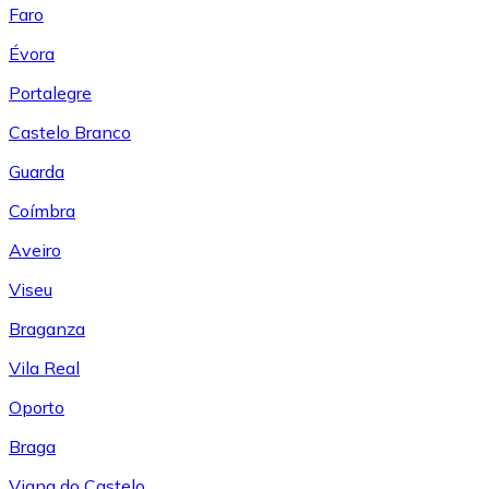
Faro
Évora
Portalegre
Castelo Branco
Guarda
Coímbra
Aveiro
Viseu
Braganza
Vila Real
Oporto
Braga
Viana do Castelo