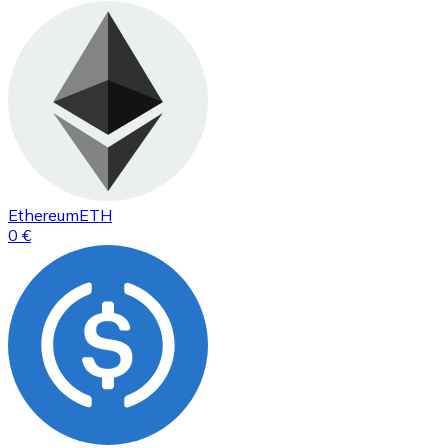
Ethereum
ETH
0 €