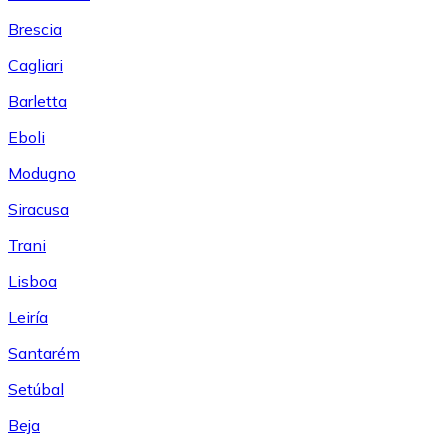
Brescia
Cagliari
Barletta
Eboli
Modugno
Siracusa
Trani
Lisboa
Leiría
Santarém
Setúbal
Beja