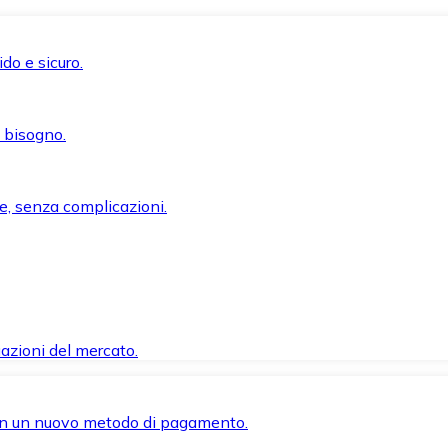
do e sicuro.
i bisogno.
e, senza complicazioni.
azioni del mercato.
 con un nuovo metodo di pagamento.