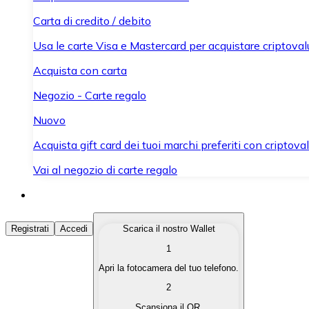
Carta di credito / debito
Usa le carte Visa e Mastercard per acquistare criptovalut
Acquista con carta
Negozio - Carte regalo
Nuovo
Acquista gift card dei tuoi marchi preferiti con criptoval
Vai al negozio di carte regalo
Acquista Criptovalute
Registrati
Accedi
Scarica il nostro Wallet
1
Acquista le criptovalute che ti interessano in modo rapi
Apri la fotocamera del tuo telefono.
Vendi Criptovalute
2
Converti le tue criptovalute in valuta fiat quando ne ha
Scansiona il QR.