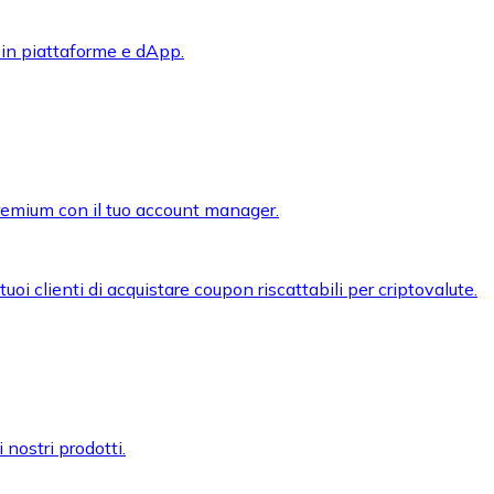
 in piattaforme e dApp.
premium con il tuo account manager.
oi clienti di acquistare coupon riscattabili per criptovalute.
 nostri prodotti.