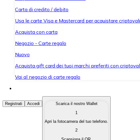
Carta di credito / debito
Usa le carte Visa e Mastercard per acquistare criptovalut
Acquista con carta
Negozio - Carte regalo
Nuovo
Acquista gift card dei tuoi marchi preferiti con criptoval
Vai al negozio di carte regalo
Acquista Criptovalute
Registrati
Accedi
Scarica il nostro Wallet
1
Acquista le criptovalute che ti interessano in modo rapi
Apri la fotocamera del tuo telefono.
Vendi Criptovalute
2
Converti le tue criptovalute in valuta fiat quando ne ha
Scansiona il QR.