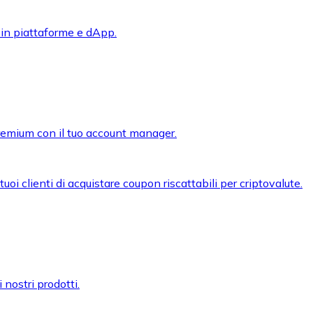
 in piattaforme e dApp.
premium con il tuo account manager.
oi clienti di acquistare coupon riscattabili per criptovalute.
 nostri prodotti.