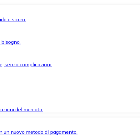
do e sicuro.
i bisogno.
e, senza complicazioni.
azioni del mercato.
 con un nuovo metodo di pagamento.