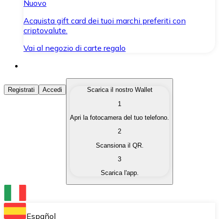
Nuovo
Acquista gift card dei tuoi marchi preferiti con
criptovalute.
Vai al negozio di carte regalo
Acquista Criptovalute
Registrati
Accedi
Scarica il nostro Wallet
1
Acquista le criptovalute che ti interessano in modo rapi
Apri la fotocamera del tuo telefono.
Vendi Criptovalute
2
Converti le tue criptovalute in valuta fiat quando ne ha
Scansiona il QR.
3
Scambia (Swap)
Scarica l'app.
Scambia una criptovaluta con un'altra istantaneamente
Wallet Bitnovo
Conserva le tue cripto in un Wallet self-custodial.
Español