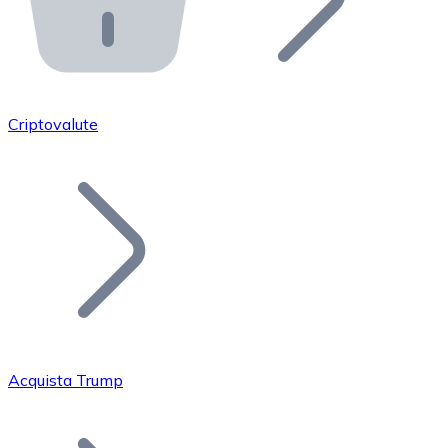
API Bitnovo
Integra la nostra API nel tuo ecosistema.
Diventa Rivenditore
Unisciti alla nostra rete di rivenditori e commercializza i
Criptovalute
Inserisci un Token
Aggiungi il token del tuo progetto al nostro servizio di
Acquista Trump
Bitcoin