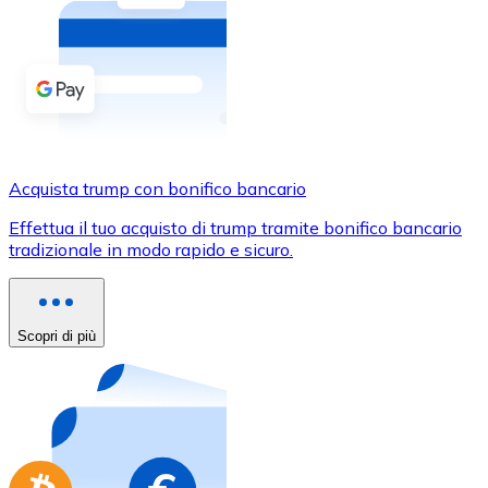
Acquista criptovalute in contanti e altri mezzi di pagam
Acquista con contanti
Bonifico SEPA
Aggiungi fondi al tuo conto Bitnovo o fai acquisti dirett
Acquista con bonifico bancario
Acquista trump con bonifico bancario
Carta di credito / debito
Effettua il tuo acquisto di trump tramite bonifico bancario
Usa le carte Visa e Mastercard per acquistare criptovalut
tradizionale in modo rapido e sicuro.
Acquista con carta
Negozio - Carte regalo
Scopri di più
Nuovo
Acquista gift card dei tuoi marchi preferiti con criptoval
Vai al negozio di carte regalo