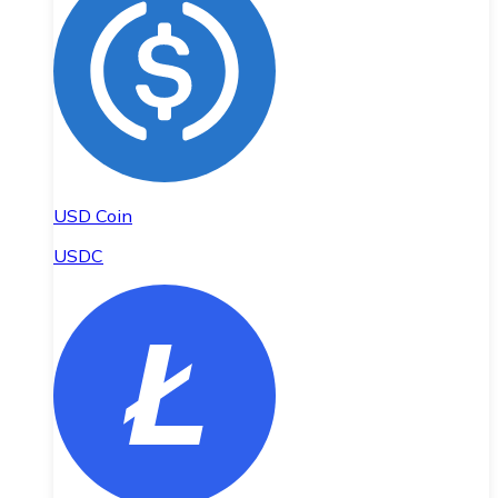
USD Coin
USDC