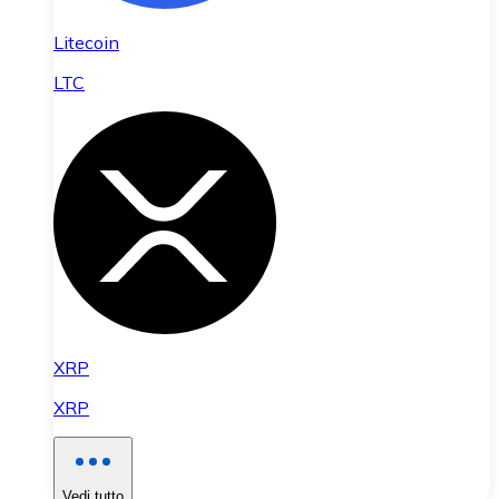
Litecoin
LTC
XRP
XRP
Vedi tutto