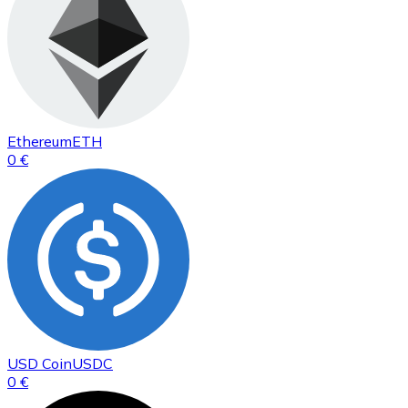
Ethereum
ETH
0 €
USD Coin
USDC
0 €