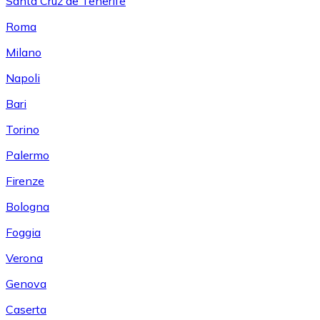
Santa Cruz de Tenerife
Roma
Milano
Napoli
Bari
Torino
Palermo
Firenze
Bologna
Foggia
Verona
Genova
Caserta