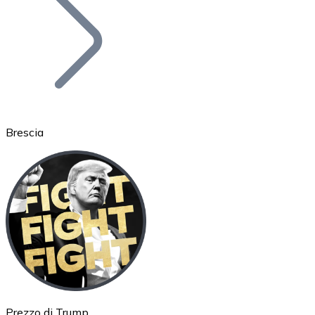
BTC
Brescia
Ethereum
ETH
Prezzo di Trump