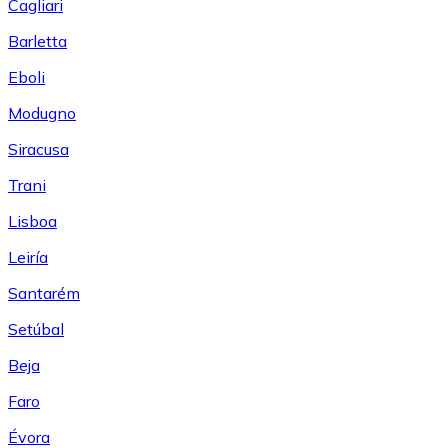
Cagliari
Barletta
Eboli
Modugno
Siracusa
Trani
Lisboa
Leiría
Santarém
Setúbal
Beja
Faro
Évora