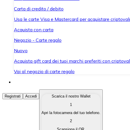
Carta di credito / debito
Usa le carte Visa e Mastercard per acquistare criptovalut
Acquista con carta
Negozio - Carte regalo
Nuovo
Acquista gift card dei tuoi marchi preferiti con criptoval
Vai al negozio di carte regalo
Acquista Criptovalute
Registrati
Accedi
Scarica il nostro Wallet
1
Acquista le criptovalute che ti interessano in modo rapi
Apri la fotocamera del tuo telefono.
Vendi Criptovalute
2
Converti le tue criptovalute in valuta fiat quando ne ha
Scansiona il QR.