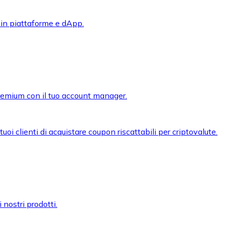
 in piattaforme e dApp.
premium con il tuo account manager.
oi clienti di acquistare coupon riscattabili per criptovalute.
 nostri prodotti.