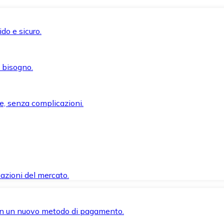
do e sicuro.
i bisogno.
e, senza complicazioni.
azioni del mercato.
 con un nuovo metodo di pagamento.