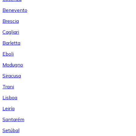
Benevento
Brescia
Cagliari
Barletta
Eboli
Modugno
Siracusa
Trani
Lisboa
Leiría
Santarém
Setúbal