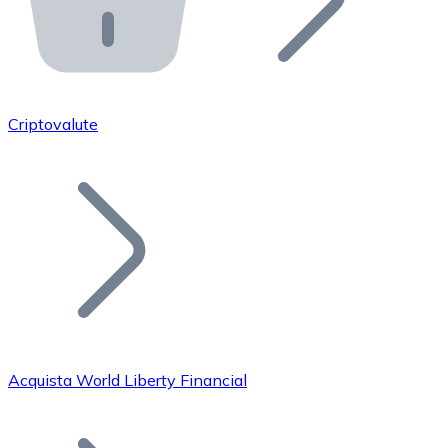
API Bitnovo
Integra la nostra API nel tuo ecosistema.
Diventa Rivenditore
Unisciti alla nostra rete di rivenditori e commercializza i
Criptovalute
Inserisci un Token
Aggiungi il token del tuo progetto al nostro servizio di
Acquista World Liberty Financial
Bitcoin