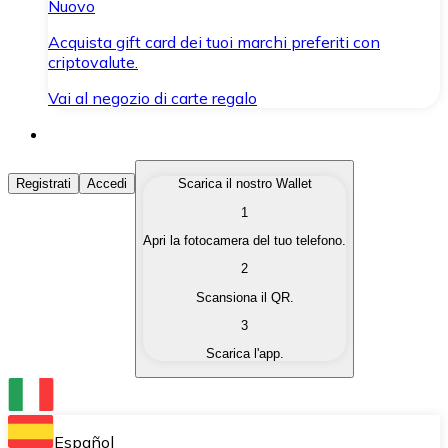
Nuovo
Acquista gift card dei tuoi marchi preferiti con
criptovalute.
Vai al negozio di carte regalo
Acquista Criptovalute
Registrati
Accedi
Scarica il nostro Wallet
1
Acquista le criptovalute che ti interessano in modo rapi
Apri la fotocamera del tuo telefono.
Vendi Criptovalute
2
Converti le tue criptovalute in valuta fiat quando ne ha
Scansiona il QR.
3
Scambia (Swap)
Scarica l'app.
Scambia una criptovaluta con un'altra istantaneamente
Wallet Bitnovo
Conserva le tue cripto in un Wallet self-custodial.
Español