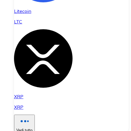
Litecoin
LTC
XRP
XRP
Vedi tutto