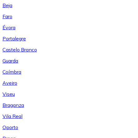
Beja
Faro
Évora
Portalegre
Castelo Branco
Guarda
Coímbra
Aveiro
Viseu
Braganza
Vila Real
Oporto