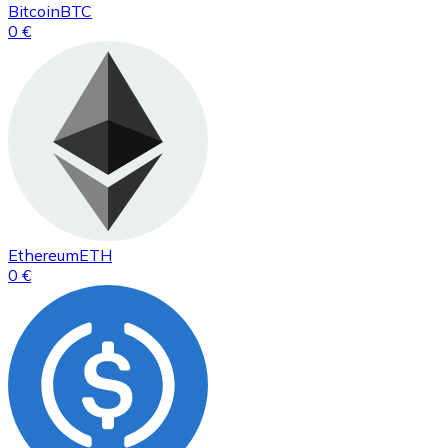
Bitcoin
BTC
0 €
Ethereum
ETH
0 €