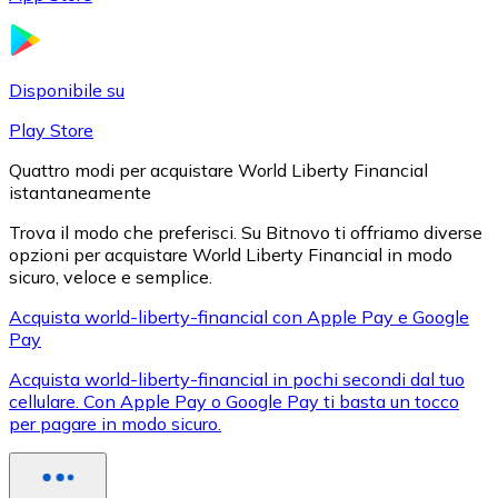
LTC
Disponibile su
Play Store
Quattro modi per acquistare World Liberty Financial
istantaneamente
Trova il modo che preferisci. Su Bitnovo ti offriamo diverse
opzioni per acquistare World Liberty Financial in modo
sicuro, veloce e semplice.
XRP
Acquista world-liberty-financial con Apple Pay e Google
Pay
XRP
Acquista world-liberty-financial in pochi secondi dal tuo
cellulare. Con Apple Pay o Google Pay ti basta un tocco
per pagare in modo sicuro.
Vedi tutto
Buoni cripto