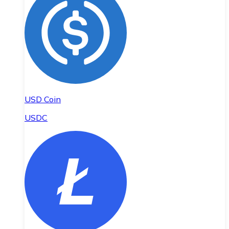
USD Coin
USDC