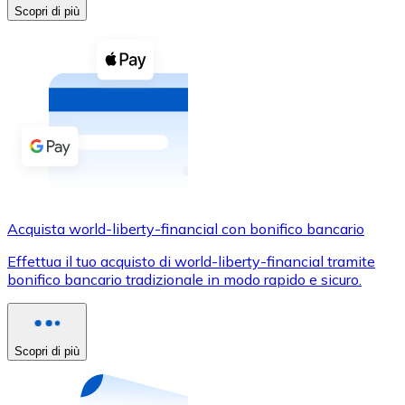
Acquista criptovalute in contanti e altri mezzi di pagam
Scopri di più
Acquista con contanti
Bonifico SEPA
Aggiungi fondi al tuo conto Bitnovo o fai acquisti dirett
Acquista con bonifico bancario
Carta di credito / debito
Usa le carte Visa e Mastercard per acquistare criptovalut
Acquista world-liberty-financial con bonifico bancario
Acquista con carta
Effettua il tuo acquisto di world-liberty-financial tramite
Negozio - Carte regalo
bonifico bancario tradizionale in modo rapido e sicuro.
Nuovo
Acquista gift card dei tuoi marchi preferiti con criptoval
Scopri di più
Vai al negozio di carte regalo