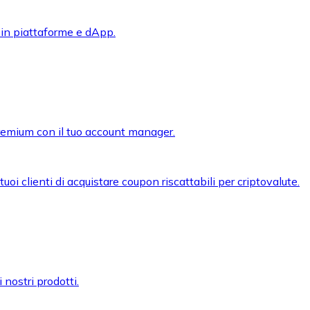
 in piattaforme e dApp.
premium con il tuo account manager.
oi clienti di acquistare coupon riscattabili per criptovalute.
 nostri prodotti.