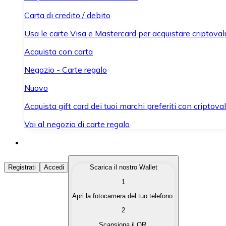
Carta di credito / debito
Usa le carte Visa e Mastercard per acquistare criptovalut
Acquista con carta
Negozio - Carte regalo
Nuovo
Acquista gift card dei tuoi marchi preferiti con criptoval
Vai al negozio di carte regalo
Acquista Criptovalute
Registrati
Accedi
Scarica il nostro Wallet
1
Acquista le criptovalute che ti interessano in modo rapi
Apri la fotocamera del tuo telefono.
Vendi Criptovalute
2
Converti le tue criptovalute in valuta fiat quando ne ha
Scansiona il QR.