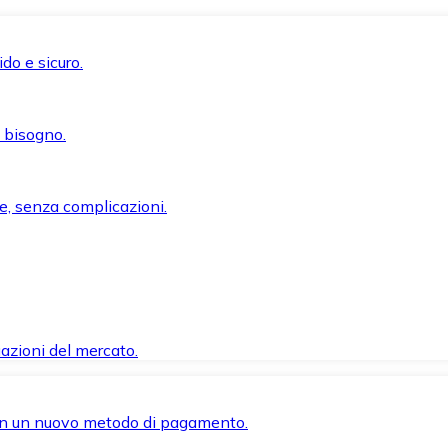
do e sicuro.
i bisogno.
e, senza complicazioni.
azioni del mercato.
 con un nuovo metodo di pagamento.