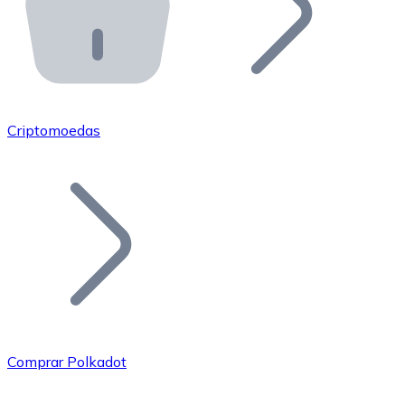
API Bitnovo
Integre nossa API no seu ecossistema.
Tornar-se Revendedor
Junte-se à nossa rede de revendedores e comercialize 
Criptomoedas
Adicionar um Token
Adicione o token do seu projeto ao nosso serviço de c
Comprar Polkadot