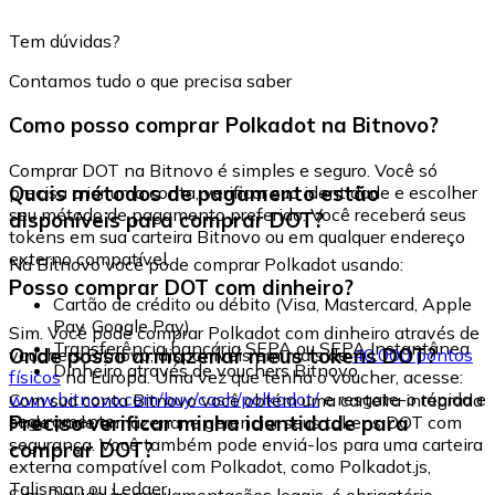
Tem dúvidas?
Contamos tudo o que precisa saber
Como posso comprar Polkadot na Bitnovo?
Comprar DOT na Bitnovo é simples e seguro. Você só
Quais métodos de pagamento estão
precisa criar uma conta, verificar sua identidade e escolher
seu método de pagamento preferido. Você receberá seus
disponíveis para comprar DOT?
tokens em sua carteira Bitnovo ou em qualquer endereço
externo compatível.
Na Bitnovo você pode comprar Polkadot usando:
Posso comprar DOT com dinheiro?
Cartão de crédito ou débito (Visa, Mastercard, Apple
Pay, Google Pay)
Sim. Você pode comprar Polkadot com dinheiro através de
Transferência bancária SEPA ou SEPA Instantânea
Onde posso armazenar meus tokens DOT?
vouchers Bitnovo, disponíveis em mais de
40.000 pontos
Dinheiro através de vouchers Bitnovo
físicos
na Europa. Uma vez que tenha o voucher, acesse:
www.bitnovo.com/buy/cash/polkadot/
e resgate-o rápida e
Com sua conta Bitnovo você obtém uma carteira integrada
seguramente.
Preciso verificar minha identidade para
onde pode armazenar e gerenciar seus tokens DOT com
segurança. Você também pode enviá-los para uma carteira
comprar DOT?
externa compatível com Polkadot, como Polkadot.js,
Talisman ou Ledger.
Sim. Devido às regulamentações legais, é obrigatório