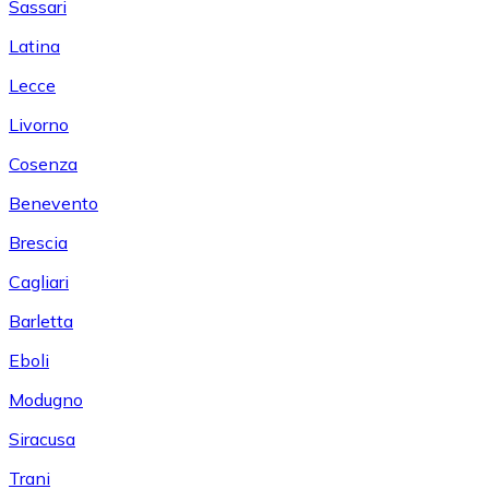
Sassari
Latina
Lecce
Livorno
Cosenza
Benevento
Brescia
Cagliari
Barletta
Eboli
Modugno
Siracusa
Trani