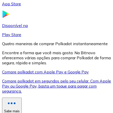
App Store
LTC
Disponível na
Play Store
Quatro maneiras de comprar Polkadot instantaneamente
Encontre a forma que você mais gosta. Na Bitnovo
oferecemos várias opções para comprar Polkadot de forma
segura, rápida e simples.
Compre polkadot com Apple Pay e Google Pay
XRP
Compre polkadot em segundos pelo seu celular. Com Apple
XRP
Pay ou Google Pay, basta um toque para pagar com
segurança.
Ver tudo
Cupons cripto
Sabe mais