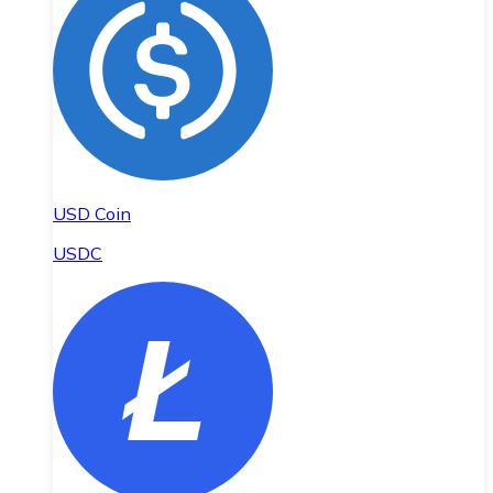
USD Coin
USDC