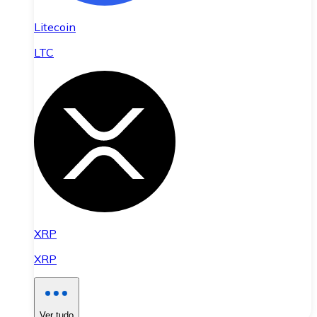
Litecoin
LTC
XRP
XRP
Ver tudo