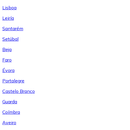
Lisboa
Leiría
Santarém
Setúbal
Beja
Faro
Évora
Portalegre
Castelo Branco
Guarda
Coímbra
Aveiro