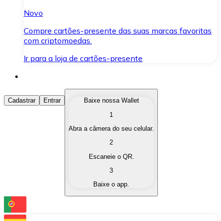
Novo
Compre cartões-presente das suas marcas favoritas
com criptomoedas.
Ir para a loja de cartões-presente
Comprar Criptomoedas
Cadastrar
Entrar
Baixe nossa Wallet
1
Compre as criptomoedas de seu interesse de forma ráp
Abra a câmera do seu celular.
Vender Criptomoedas
2
Converta suas criptomoedas em moeda fiduciária quand
Escaneie o QR.
3
Trocar (Swap)
Baixe o app.
Troque uma criptomoeda por outra instantaneamente,
Carteira Bitnovo