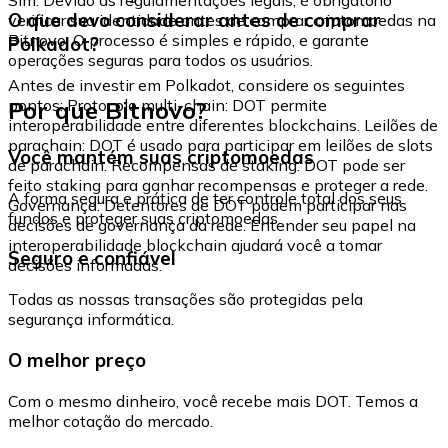
O que devo considerar antes de comprar
verificar sua identidade antes de comprar criptomoedas na
Bitnovo. O processo é simples e rápido, e garante
Polkadot?
operações seguras para todos os usuários.
Antes de investir em Polkadot, considere os seguintes
Por que Bitnovo?
pontos: Protocolo multi-chain: DOT permite
interoperabilidade entre diferentes blockchains. Leilões de
parachain: DOT é usado para participar em leilões de slots
Você mantém suas criptomoedas
de parachain. Recompensas de staking: DOT pode ser
feito staking para ganhar recompensas e proteger a rede.
A forma segura e prática de ter controle total dos seus
Governança: Detentores de DOT podem participar nas
fundos e proteger suas criptomoedas.
decisões de governança da rede. Entender seu papel na
interoperabilidade blockchain ajudará você a tomar
Seguro e confiável
decisões informadas.
Todas as nossas transações são protegidas pela
segurança informática.
O melhor preço
Com o mesmo dinheiro, você recebe mais DOT. Temos a
melhor cotação do mercado.