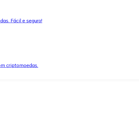
as. Fácil e seguro!
om criptomoedas.
ida e segura.
o precisar.