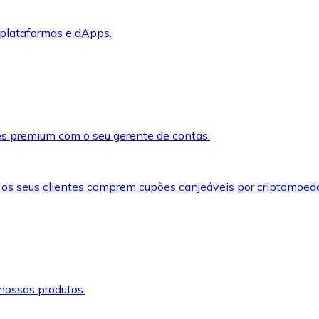
 plataformas e dApps.
s premium com o seu gerente de contas.
 os seus clientes comprem cupões canjeáveis por criptomoed
nossos produtos.