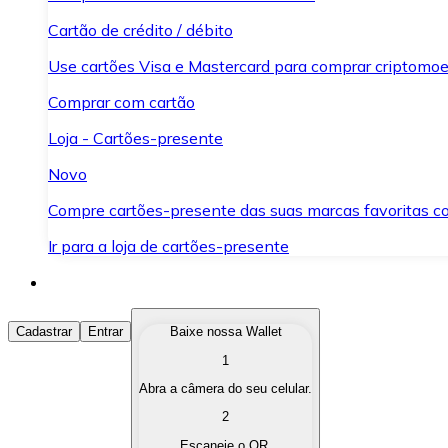
Cartão de crédito / débito
Use cartões Visa e Mastercard para comprar criptomoed
Comprar com cartão
Loja - Cartões-presente
Novo
Compre cartões-presente das suas marcas favoritas c
Ir para a loja de cartões-presente
Comprar Criptomoedas
Cadastrar
Entrar
Baixe nossa Wallet
1
Compre as criptomoedas de seu interesse de forma ráp
Abra a câmera do seu celular.
Vender Criptomoedas
2
Converta suas criptomoedas em moeda fiduciária quand
Escaneie o QR.