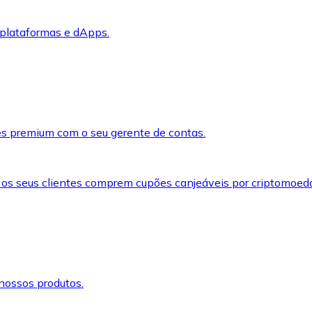
 plataformas e dApps.
s premium com o seu gerente de contas.
 os seus clientes comprem cupões canjeáveis por criptomoed
nossos produtos.