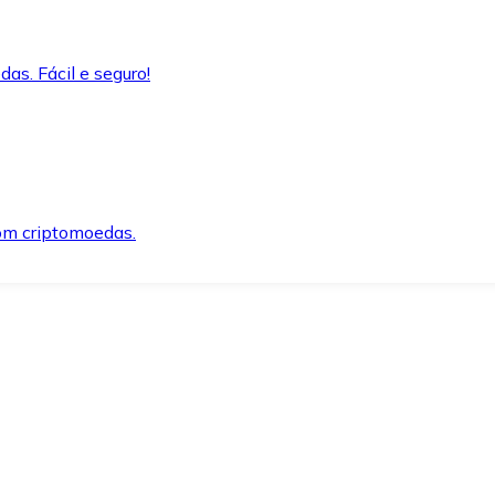
as. Fácil e seguro!
om criptomoedas.
ida e segura.
o precisar.