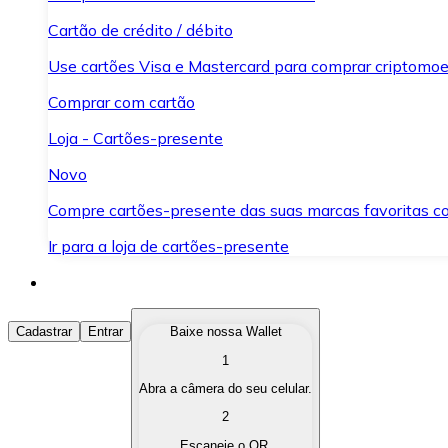
Cartão de crédito / débito
Use cartões Visa e Mastercard para comprar criptomoed
Comprar com cartão
Loja - Cartões-presente
Novo
Compre cartões-presente das suas marcas favoritas c
Ir para a loja de cartões-presente
Comprar Criptomoedas
Cadastrar
Entrar
Baixe nossa Wallet
1
Compre as criptomoedas de seu interesse de forma ráp
Abra a câmera do seu celular.
Vender Criptomoedas
2
Converta suas criptomoedas em moeda fiduciária quand
Escaneie o QR.