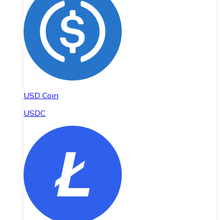
USD Coin
USDC