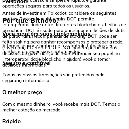
Polkadot?
operações seguras para todos os usuários.
Antes de investir em Polkadot, considere os seguintes
Por que Bitnovo?
pontos: Protocolo multi-chain: DOT permite
interoperabilidade entre diferentes blockchains. Leilões de
parachain: DOT é usado para participar em leilões de slots
Você mantém suas criptomoedas
de parachain. Recompensas de staking: DOT pode ser
feito staking para ganhar recompensas e proteger a rede.
A forma segura e prática de ter controle total dos seus
Governança: Detentores de DOT podem participar nas
fundos e proteger suas criptomoedas.
decisões de governança da rede. Entender seu papel na
interoperabilidade blockchain ajudará você a tomar
Seguro e confiável
decisões informadas.
Todas as nossas transações são protegidas pela
segurança informática.
O melhor preço
Com o mesmo dinheiro, você recebe mais DOT. Temos a
melhor cotação do mercado.
Rápido