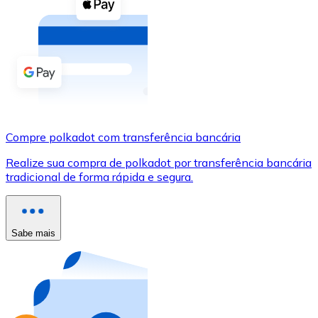
Compre criptomoedas com dinheiro e outros métodos d
Comprar com dinheiro
Transferência SEPA
Adicione fundos à sua conta Bitnovo ou faça compras d
Comprar com transferência bancária
Compre polkadot com transferência bancária
Cartão de crédito / débito
Realize sua compra de polkadot por transferência bancária
Use cartões Visa e Mastercard para comprar criptomoed
tradicional de forma rápida e segura.
Comprar com cartão
Loja - Cartões-presente
Sabe mais
Novo
Compre cartões-presente das suas marcas favoritas c
Ir para a loja de cartões-presente