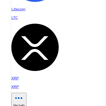
Litecoin
LTC
XRP
XRP
Ver tudo