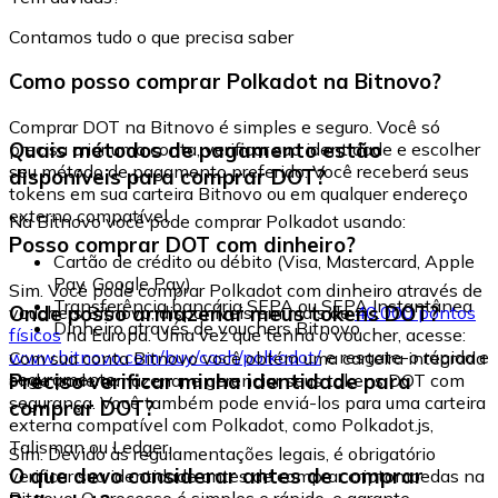
Contamos tudo o que precisa saber
Como posso comprar Polkadot na Bitnovo?
Comprar DOT na Bitnovo é simples e seguro. Você só
Quais métodos de pagamento estão
precisa criar uma conta, verificar sua identidade e escolher
seu método de pagamento preferido. Você receberá seus
disponíveis para comprar DOT?
tokens em sua carteira Bitnovo ou em qualquer endereço
externo compatível.
Na Bitnovo você pode comprar Polkadot usando:
Posso comprar DOT com dinheiro?
Cartão de crédito ou débito (Visa, Mastercard, Apple
Pay, Google Pay)
Sim. Você pode comprar Polkadot com dinheiro através de
Transferência bancária SEPA ou SEPA Instantânea
Onde posso armazenar meus tokens DOT?
vouchers Bitnovo, disponíveis em mais de
40.000 pontos
Dinheiro através de vouchers Bitnovo
físicos
na Europa. Uma vez que tenha o voucher, acesse:
www.bitnovo.com/buy/cash/polkadot/
e resgate-o rápida e
Com sua conta Bitnovo você obtém uma carteira integrada
seguramente.
Preciso verificar minha identidade para
onde pode armazenar e gerenciar seus tokens DOT com
segurança. Você também pode enviá-los para uma carteira
comprar DOT?
externa compatível com Polkadot, como Polkadot.js,
Talisman ou Ledger.
Sim. Devido às regulamentações legais, é obrigatório
O que devo considerar antes de comprar
verificar sua identidade antes de comprar criptomoedas na
Bitnovo. O processo é simples e rápido, e garante