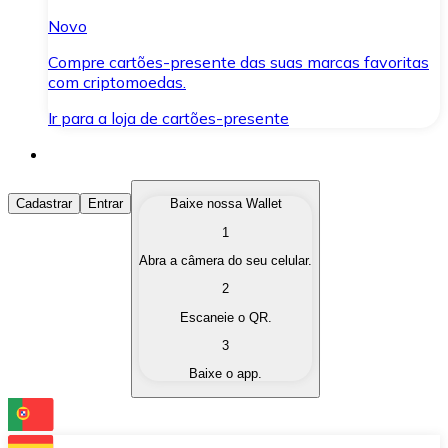
Novo
Compre cartões-presente das suas marcas favoritas
com criptomoedas.
Ir para a loja de cartões-presente
Comprar Criptomoedas
Cadastrar
Entrar
Baixe nossa Wallet
1
Compre as criptomoedas de seu interesse de forma ráp
Abra a câmera do seu celular.
Vender Criptomoedas
2
Converta suas criptomoedas em moeda fiduciária quand
Escaneie o QR.
3
Trocar (Swap)
Baixe o app.
Troque uma criptomoeda por outra instantaneamente,
Carteira Bitnovo