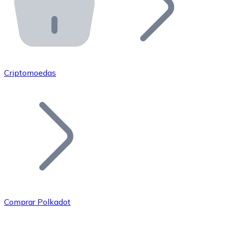
API Bitnovo
Integre nossa API no seu ecossistema.
Tornar-se Revendedor
Junte-se à nossa rede de revendedores e comercialize 
Criptomoedas
Adicionar um Token
Adicione o token do seu projeto ao nosso serviço de c
Comprar Polkadot