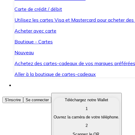
Carte de crédit / débit
Utilisez les cartes Visa et Mastercard pour acheter des
Acheter avec carte
Boutique - Cartes
Nouveau
Achetez des cartes-cadeaux de vos marques préférée
Aller à la boutique de cartes-cadeaux
Acheter des Cryptomonnaies
S'inscrire
Se connecter
Téléchargez notre Wallet
1
Achetez les cryptomonnaies qui vous intéressent rapid
Ouvrez la caméra de votre téléphone.
Vendre des Cryptomonnaies
2
Convertissez vos cryptomonnaies en monnaie fiduciair
Scannez le QR.