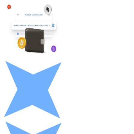
Litecoin
LTC
XRP
XRP