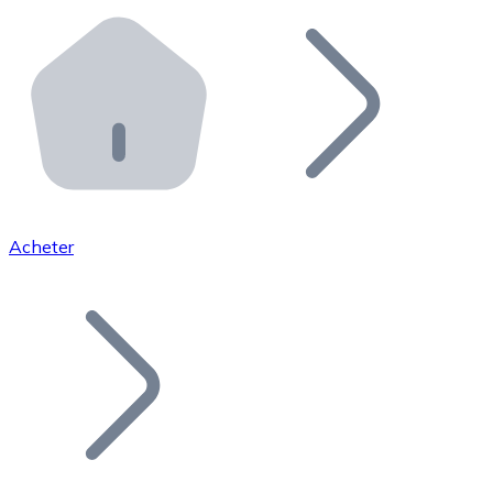
Effectuez des opérations de plus grande envergure. O
Distributeurs automatiques Bitnovo
Intégrez un ATM Bitnovo dans votre entreprise et per
API Bitnovo
Intégrez notre API dans votre écosystème.
Devenir Distributeur
Rejoignez notre réseau de distributeurs et commercialis
Acheter
Lister un Token
Ajoutez le token de votre projet à notre service d'acha