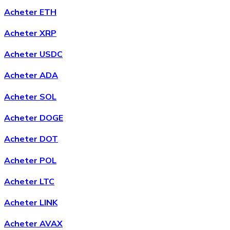
Acheter ETH
Acheter XRP
Acheter
Chainlink
avec virement bancaire
avec carte
Acheter USDC
LINK
Acheter ADA
Acheter SOL
Acheter DOGE
Acheter DOT
Acheter POL
Acheter
Wrapped Bitcoin
avec virement bancaire
avec
Acheter LTC
carte
WBTC
Acheter LINK
Acheter AVAX