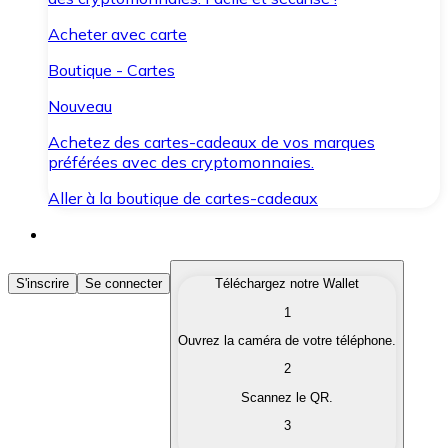
Acheter avec carte
Boutique - Cartes
Nouveau
Achetez des cartes-cadeaux de vos marques
préférées avec des cryptomonnaies.
Aller à la boutique de cartes-cadeaux
Acheter des Cryptomonnaies
S'inscrire
Se connecter
Téléchargez notre Wallet
1
Achetez les cryptomonnaies qui vous intéressent rapid
Ouvrez la caméra de votre téléphone.
Vendre des Cryptomonnaies
2
Convertissez vos cryptomonnaies en monnaie fiduciair
Scannez le QR.
3
Échanger (Swap)