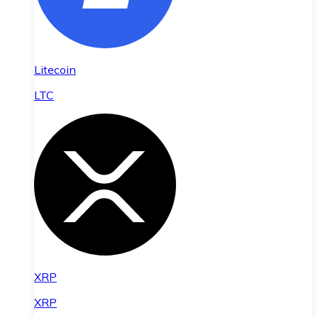
Litecoin
LTC
XRP
XRP