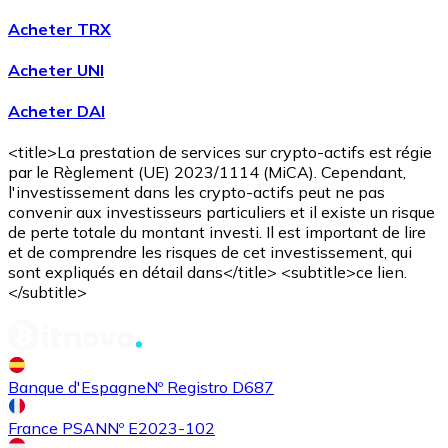
Acheter TRX
Acheter UNI
Acheter DAI
<title>La prestation de services sur crypto-actifs est régie
Acheter
Avalanche
avec virement bancaire
avec carte
par le Règlement (UE) 2023/1114 (MiCA). Cependant,
AVAX
l'investissement dans les crypto-actifs peut ne pas
convenir aux investisseurs particuliers et il existe un risque
de perte totale du montant investi. Il est important de lire
et de comprendre les risques de cet investissement, qui
sont expliqués en détail dans</title> <subtitle>ce lien.
</subtitle>
Banque d'Espagne
Nº Registro D687
Acheter
Shiba Inu
avec virement bancaire
avec carte
SHIB
France PSAN
Nº E2023-102