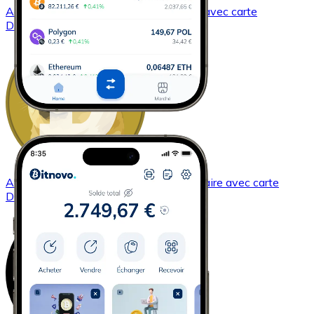
Acheter
Dash
avec virement bancaire
avec carte
DASH
Acheter
Dogecoin
avec virement bancaire
avec carte
DOGE