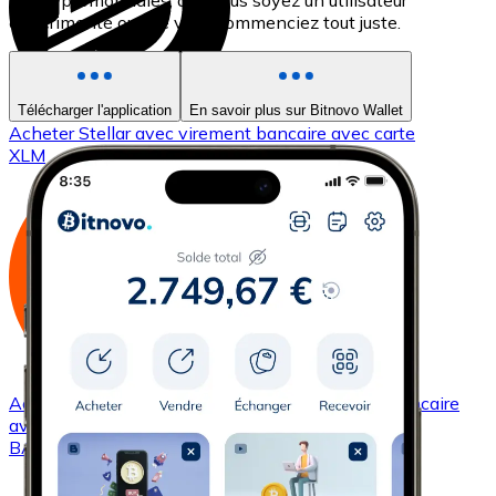
les cryptomonnaies, que vous soyez un utilisateur
expérimenté ou que vous commenciez tout juste.
Télécharger l'application
En savoir plus sur Bitnovo Wallet
Acheter
Stellar
avec virement bancaire
avec carte
XLM
Acheter
Basic Attention Token
avec virement bancaire
avec carte
BAT