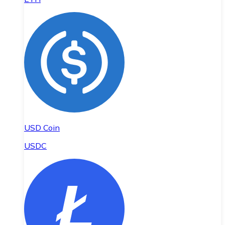
USD Coin
USDC