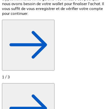
nous avons besoin de votre wallet pour finaliser l'achat. Il
c
Achetez des cartes-cadeaux de vos marques préférées
vous suffit de vous enregistrer et de vérifier votre compte
M
pour continuer.
Aller à la boutique de cartes-cadeaux
1
/
3