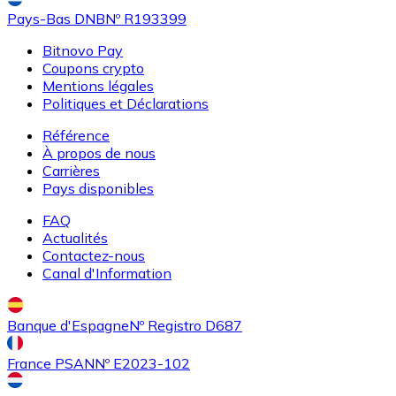
Pays-Bas DNB
Nº R193399
Bitnovo Pay
Coupons crypto
Mentions légales
Politiques et Déclarations
Référence
À propos de nous
Carrières
Acheter
Uniswap
avec virement bancaire
avec carte
Pays disponibles
UNI
FAQ
Actualités
Contactez-nous
Canal d'Information
Banque d'Espagne
Nº Registro D687
France PSAN
Nº E2023-102
Acheter
Ethereum Classic
avec virement bancaire
avec