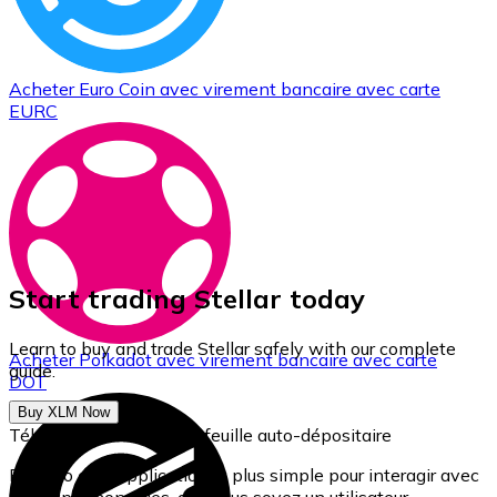
Acheter
Euro Coin
avec virement bancaire
avec carte
EURC
Start trading Stellar today
Learn to buy and trade Stellar safely with our complete
Acheter
Polkadot
avec virement bancaire
avec carte
guide.
DOT
Buy XLM Now
Téléchargez notre portefeuille auto-dépositaire
Bitnovo est l'application la plus simple pour interagir avec