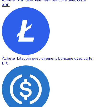
Acheter
XRP
avec virement bancaire
avec carte
XRP
Acheter
Litecoin
avec virement bancaire
avec carte
LTC