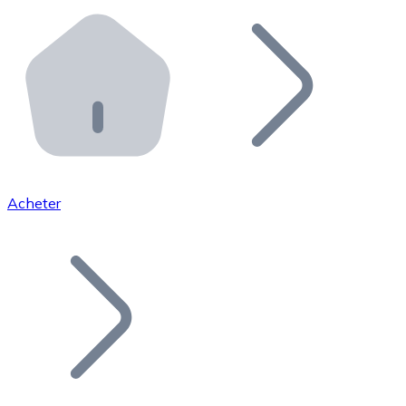
Effectuez des opérations de plus grande envergure. O
Distributeurs automatiques Bitnovo
Intégrez un ATM Bitnovo dans votre entreprise et per
API Bitnovo
Intégrez notre API dans votre écosystème.
Devenir Distributeur
Rejoignez notre réseau de distributeurs et commercialis
Acheter
Lister un Token
Ajoutez le token de votre projet à notre service d'acha