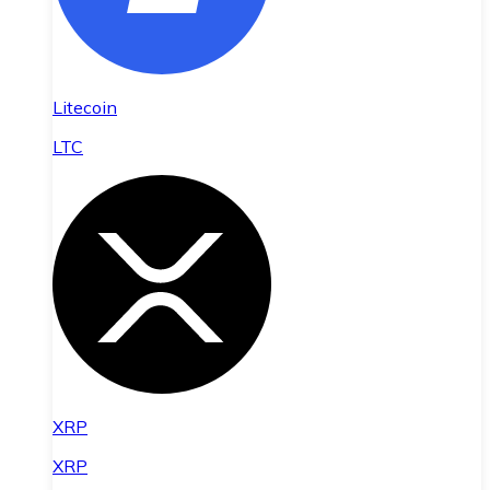
Litecoin
LTC
XRP
XRP