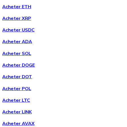
Acheter ETH
Acheter XRP
Acheter
Chainlink
avec virement bancaire
avec carte
Acheter USDC
LINK
Acheter ADA
Acheter SOL
Acheter DOGE
Acheter DOT
Acheter POL
Acheter
Wrapped Bitcoin
avec virement bancaire
avec
Acheter LTC
carte
WBTC
Acheter LINK
Acheter AVAX