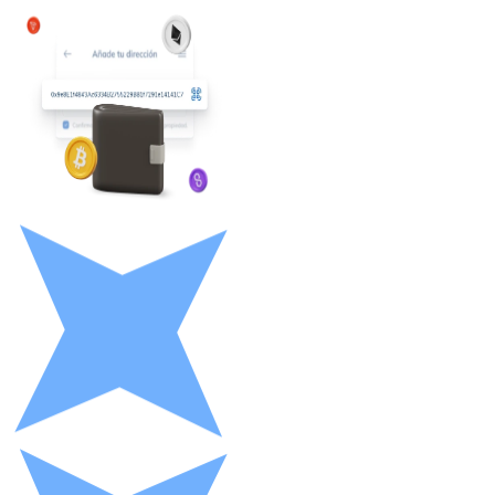
Litecoin
LTC
XRP
XRP