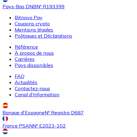
Pays-Bas DNB
Nº R193399
Bitnovo Pay
Coupons crypto
Mentions légales
Politiques et Déclarations
Référence
À propos de nous
Carrières
Acheter
Uniswap
avec virement bancaire
avec carte
Pays disponibles
UNI
FAQ
Actualités
Contactez-nous
Canal d'Information
Banque d'Espagne
Nº Registro D687
France PSAN
Nº E2023-102
Acheter
Ethereum Classic
avec virement bancaire
avec