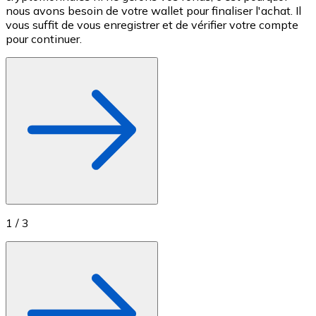
nous avons besoin de votre wallet pour finaliser l'achat. Il
c
Achetez des cartes-cadeaux de vos marques préférées
vous suffit de vous enregistrer et de vérifier votre compte
M
pour continuer.
Aller à la boutique de cartes-cadeaux
1
/
3