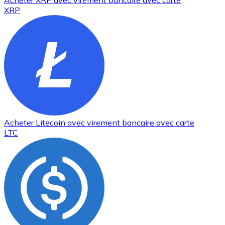
Acheter
XRP
avec virement bancaire
avec carte
XRP
Acheter
Litecoin
avec virement bancaire
avec carte
LTC