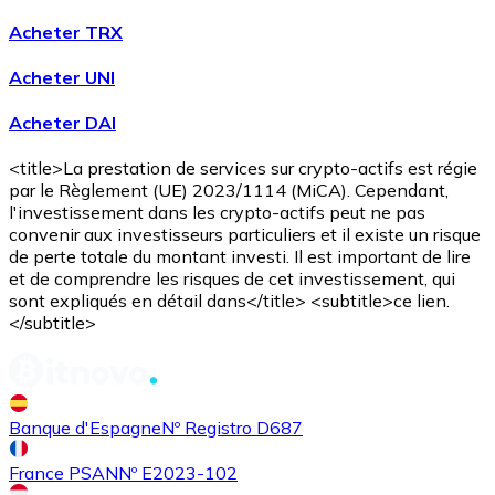
Acheter TRX
Acheter UNI
Acheter DAI
<title>La prestation de services sur crypto-actifs est régie
Acheter
Avalanche
avec virement bancaire
avec carte
par le Règlement (UE) 2023/1114 (MiCA). Cependant,
AVAX
l'investissement dans les crypto-actifs peut ne pas
convenir aux investisseurs particuliers et il existe un risque
de perte totale du montant investi. Il est important de lire
et de comprendre les risques de cet investissement, qui
sont expliqués en détail dans</title> <subtitle>ce lien.
</subtitle>
Banque d'Espagne
Nº Registro D687
Acheter
Shiba Inu
avec virement bancaire
avec carte
SHIB
France PSAN
Nº E2023-102