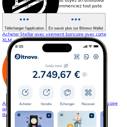
les cryptomonnaies, que vous soyez un utilisateur
expérimenté ou que vous commenciez tout juste.
Télécharger l'application
En savoir plus sur Bitnovo Wallet
Acheter
Stellar
avec virement bancaire
avec carte
XLM
Acheter
Basic Attention Token
avec virement bancaire
avec carte
BAT