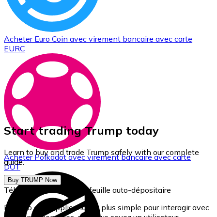
Acheter
Euro Coin
avec virement bancaire
avec carte
EURC
Start trading Trump today
Learn to buy and trade Trump safely with our complete
Acheter
Polkadot
avec virement bancaire
avec carte
guide.
DOT
Buy TRUMP Now
Téléchargez notre portefeuille auto-dépositaire
Bitnovo est l'application la plus simple pour interagir avec