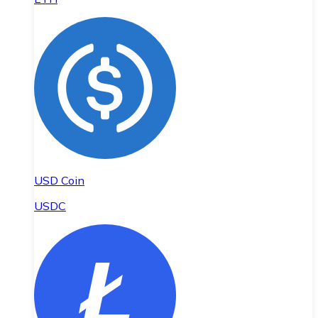
USD Coin
USDC