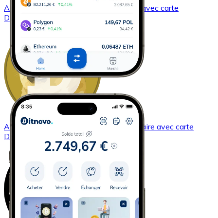
Acheter
Dash
avec virement bancaire
avec carte
DASH
Acheter
Dogecoin
avec virement bancaire
avec carte
DOGE