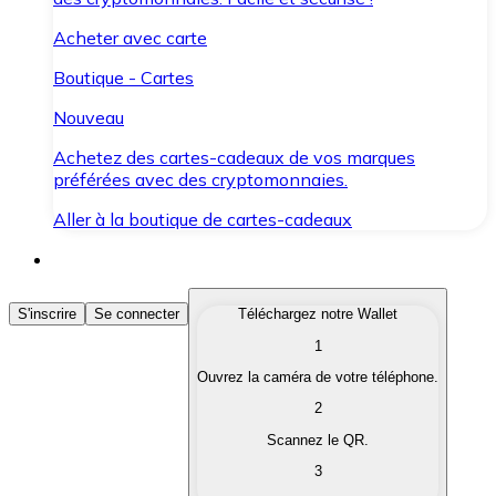
Acheter avec carte
Boutique - Cartes
Nouveau
Achetez des cartes-cadeaux de vos marques
préférées avec des cryptomonnaies.
Aller à la boutique de cartes-cadeaux
Acheter des Cryptomonnaies
S'inscrire
Se connecter
Téléchargez notre Wallet
1
Achetez les cryptomonnaies qui vous intéressent rapid
Ouvrez la caméra de votre téléphone.
Vendre des Cryptomonnaies
2
Convertissez vos cryptomonnaies en monnaie fiduciair
Scannez le QR.
3
Échanger (Swap)