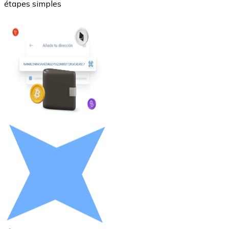
étapes simples
Litecoin
LTC
XRP
XRP