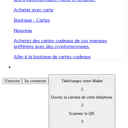
Acheter avec carte
Boutique - Cartes
Nouveau
Achetez des cartes-cadeaux de vos marques
préférées avec des cryptomonnaies.
Aller à la boutique de cartes-cadeaux
Acheter des Cryptomonnaies
S'inscrire
Se connecter
Téléchargez notre Wallet
1
Achetez les cryptomonnaies qui vous intéressent rapid
Ouvrez la caméra de votre téléphone.
Vendre des Cryptomonnaies
2
Convertissez vos cryptomonnaies en monnaie fiduciair
Scannez le QR.
3
Échanger (Swap)