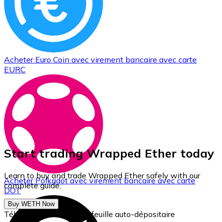
Acheter
Euro Coin
avec virement bancaire
avec carte
EURC
Start trading Wrapped Ether today
Learn to buy and trade Wrapped Ether safely with our
Acheter
Polkadot
avec virement bancaire
avec carte
complete guide.
DOT
Buy WETH Now
Téléchargez notre portefeuille auto-dépositaire