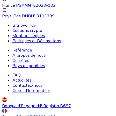
SHIB
France PSAN
Nº E2023-102
Pays-Bas DNB
Nº R193399
Bitnovo Pay
Coupons crypto
Mentions légales
Politiques et Déclarations
Référence
À propos de nous
Carrières
Acheter
Uniswap
avec virement bancaire
avec carte
Pays disponibles
UNI
FAQ
Actualités
Contactez-nous
Canal d'Information
Banque d'Espagne
Nº Registro D687