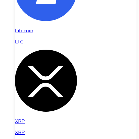
Litecoin
LTC
XRP
XRP