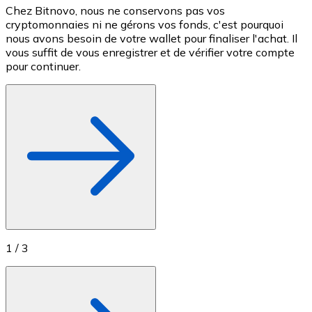
Chez Bitnovo, nous ne conservons pas vos
S
Achetez des cartes-cadeaux de vos marques préférées
cryptomonnaies ni ne gérons vos fonds, c'est pourquoi
e
nous avons besoin de votre wallet pour finaliser l'achat. Il
c
Aller à la boutique de cartes-cadeaux
vous suffit de vous enregistrer et de vérifier votre compte
M
pour continuer.
1
/
3