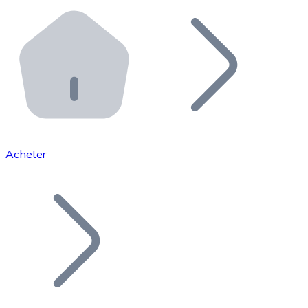
Effectuez des opérations de plus grande envergure. O
Distributeurs automatiques Bitnovo
Intégrez un ATM Bitnovo dans votre entreprise et per
API Bitnovo
Intégrez notre API dans votre écosystème.
Devenir Distributeur
Rejoignez notre réseau de distributeurs et commercialis
Acheter
Lister un Token
Ajoutez le token de votre projet à notre service d'acha