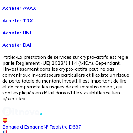
Acheter AVAX
Acheter TRX
Acheter UNI
Acheter DAI
<title>La prestation de services sur crypto-actifs est régie
Acheter
Avalanche
avec virement bancaire
avec carte
par le Règlement (UE) 2023/1114 (MiCA). Cependant,
AVAX
l'investissement dans les crypto-actifs peut ne pas
convenir aux investisseurs particuliers et il existe un risque
de perte totale du montant investi. Il est important de lire
et de comprendre les risques de cet investissement, qui
sont expliqués en détail dans</title> <subtitle>ce lien.
</subtitle>
Banque d'Espagne
Nº Registro D687
Acheter
Shiba Inu
avec virement bancaire
avec carte