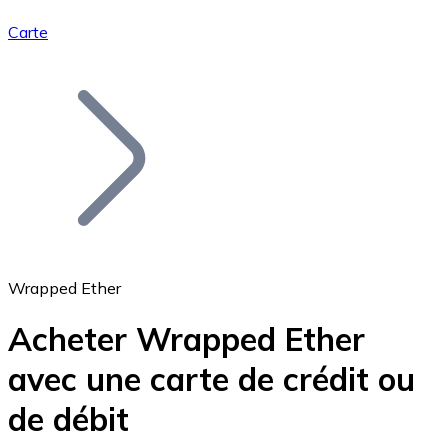
Carte
Bitcoin
BTC
Wrapped Ether
Acheter Wrapped Ether
avec une carte de crédit ou
Ethereum
de débit
ETH