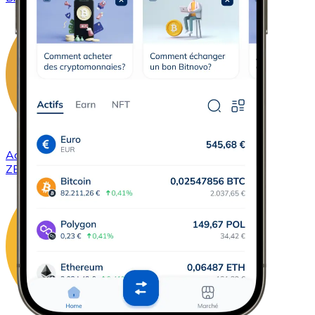
Acheter
ZCash
avec virement bancaire
avec carte
ZEC