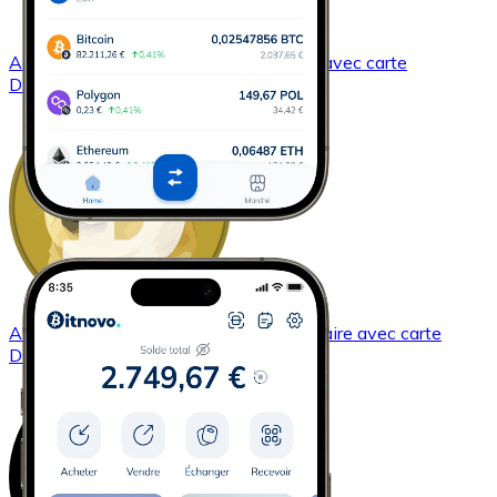
Acheter
Dash
avec virement bancaire
avec carte
DASH
Acheter
Dogecoin
avec virement bancaire
avec carte
DOGE