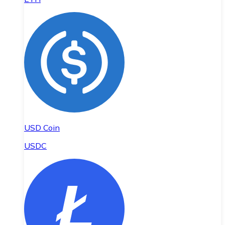
USD Coin
USDC