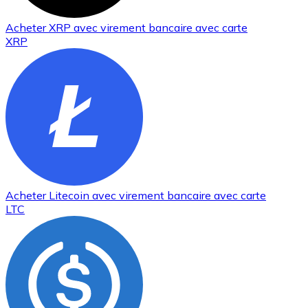
Acheter
XRP
avec virement bancaire
avec carte
XRP
Acheter
Litecoin
avec virement bancaire
avec carte
LTC