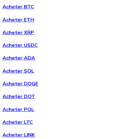
Acheter BTC
Acheter ETH
Acheter XRP
Acheter
Chainlink
avec virement bancaire
avec carte
Acheter USDC
LINK
Acheter ADA
Acheter SOL
Acheter DOGE
Acheter DOT
Acheter POL
Acheter
Wrapped Bitcoin
avec virement bancaire
avec
Acheter LTC
carte
WBTC
Acheter LINK