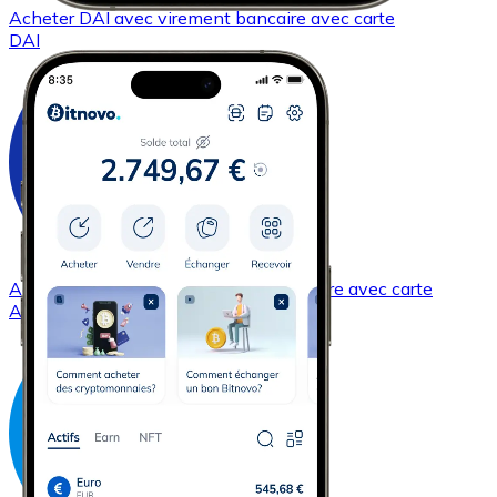
Acheter
DAI
avec virement bancaire
avec carte
DAI
Acheter
Cardano
avec virement bancaire
avec carte
ADA