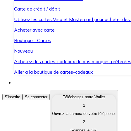
Carte de crédit / débit
Utilisez les cartes Visa et Mastercard pour acheter des
Acheter avec carte
Boutique - Cartes
Nouveau
Achetez des cartes-cadeaux de vos marques préférée
Aller à la boutique de cartes-cadeaux
Acheter des Cryptomonnaies
S'inscrire
Se connecter
Téléchargez notre Wallet
1
Achetez les cryptomonnaies qui vous intéressent rapid
Ouvrez la caméra de votre téléphone.
Vendre des Cryptomonnaies
2
Convertissez vos cryptomonnaies en monnaie fiduciair
Scannez le QR.