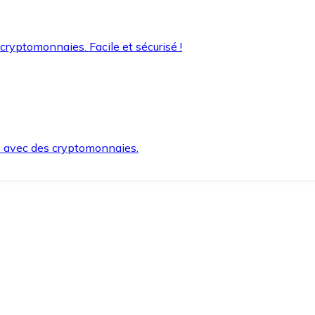
 cryptomonnaies. Facile et sécurisé !
s avec des cryptomonnaies.
ement et en toute sécurité.
e lorsque vous en avez besoin.