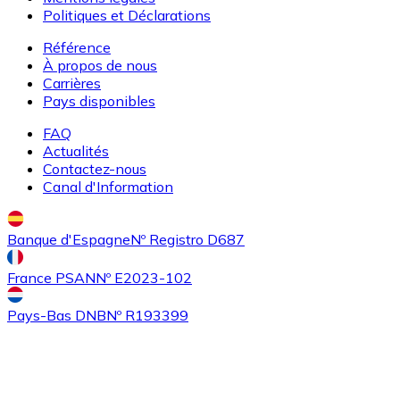
ETC
Politiques et Déclarations
Référence
À propos de nous
Carrières
Pays disponibles
FAQ
Actualités
Contactez-nous
Canal d'Information
Acheter
Algorand
avec virement bancaire
ALGO
Banque d'Espagne
Nº Registro D687
France PSAN
Nº E2023-102
Pays-Bas DNB
Nº R193399