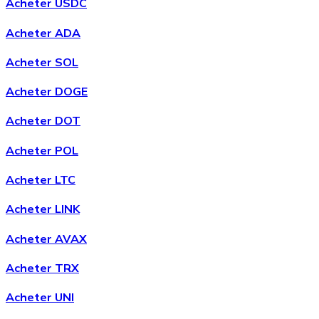
Acheter USDC
Acheter ADA
Acheter SOL
Acheter DOGE
Acheter
Avalanche
avec virement bancaire
Acheter DOT
AVAX
Acheter POL
Acheter LTC
Acheter LINK
Acheter AVAX
Acheter TRX
Acheter
Shiba Inu
avec virement bancaire
Acheter UNI
SHIB