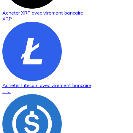
Acheter
XRP
avec virement bancaire
XRP
Acheter
Litecoin
avec virement bancaire
LTC