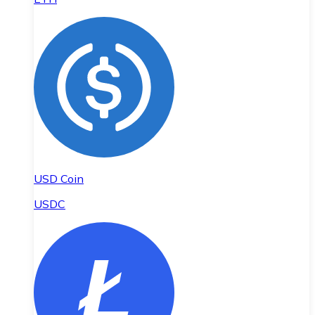
USD Coin
USDC