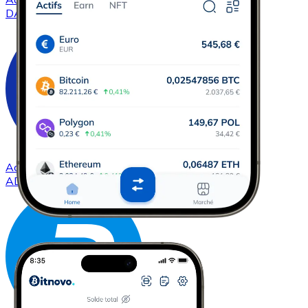
DAI
Acheter
Cardano
avec virement bancaire
ADA