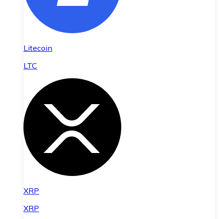
Litecoin
LTC
XRP
XRP