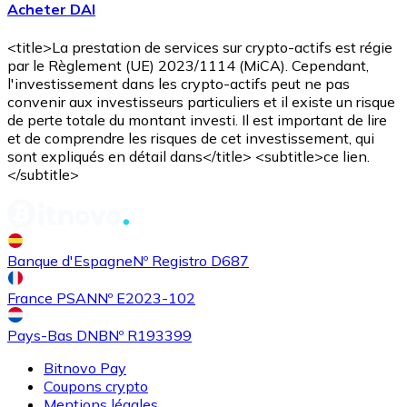
Acheter DAI
<title>La prestation de services sur crypto-actifs est régie
par le Règlement (UE) 2023/1114 (MiCA). Cependant,
l'investissement dans les crypto-actifs peut ne pas
convenir aux investisseurs particuliers et il existe un risque
de perte totale du montant investi. Il est important de lire
et de comprendre les risques de cet investissement, qui
sont expliqués en détail dans</title> <subtitle>ce lien.
</subtitle>
Acheter
Uniswap
avec virement bancaire
UNI
Banque d'Espagne
Nº Registro D687
France PSAN
Nº E2023-102
Pays-Bas DNB
Nº R193399
Bitnovo Pay
Coupons crypto
Acheter
Ethereum Classic
avec virement bancaire
Mentions légales