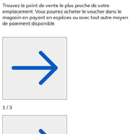
Trouvez le point de vente le plus proche de votre
P
Achetez des cartes-cadeaux de vos marques préférées
emplacement. Vous pourrez acheter le voucher dans le
v
Aller à la boutique de cartes-cadeaux
magasin en payant en espèces ou avec tout autre moyen
c
de paiement disponible.
c
f
1
/
3