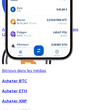
Acheter
Chainlink
avec virement bancaire
LINK
Bitnovo dans les médias
Acheter BTC
Acheter
Wrapped Bitcoin
avec virement bancaire
Acheter ETH
WBTC
Acheter XRP