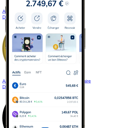
Acheter
Dash
avec virement bancaire
DASH
Acheter
Dogecoin
avec virement bancaire
DOGE