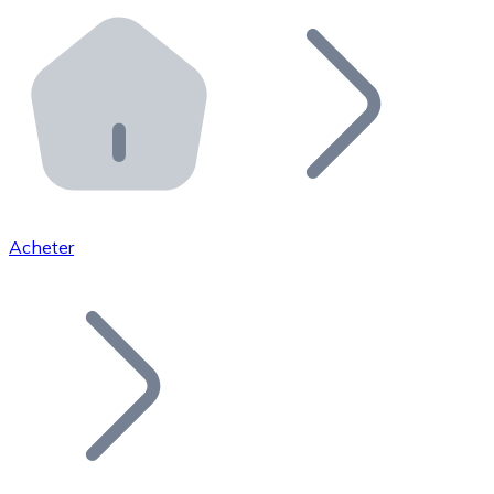
Effectuez des opérations de plus grande envergure. O
Distributeurs automatiques Bitnovo
Intégrez un ATM Bitnovo dans votre entreprise et per
API Bitnovo
Intégrez notre API dans votre écosystème.
Devenir Distributeur
Rejoignez notre réseau de distributeurs et commercialis
Acheter
Lister un Token
Ajoutez le token de votre projet à notre service d'acha