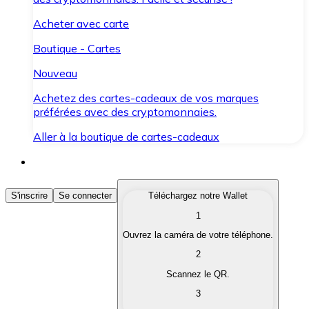
Acheter avec carte
Boutique - Cartes
Nouveau
Achetez des cartes-cadeaux de vos marques
préférées avec des cryptomonnaies.
Aller à la boutique de cartes-cadeaux
Acheter des Cryptomonnaies
S'inscrire
Se connecter
Téléchargez notre Wallet
1
Achetez les cryptomonnaies qui vous intéressent rapid
Ouvrez la caméra de votre téléphone.
Vendre des Cryptomonnaies
2
Convertissez vos cryptomonnaies en monnaie fiduciair
Scannez le QR.
3
Échanger (Swap)