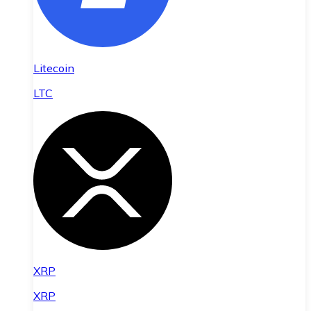
Litecoin
LTC
XRP
XRP