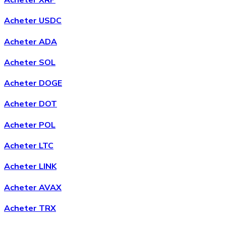
Acheter USDC
Acheter ADA
Acheter SOL
Acheter
Avalanche
avec virement bancaire
Acheter DOGE
AVAX
Acheter DOT
Acheter POL
Acheter LTC
Acheter LINK
Acheter AVAX
Acheter
Shiba Inu
avec virement bancaire
Acheter TRX
SHIB