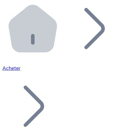
Effectuez des opérations de plus grande envergure. O
Distributeurs automatiques Bitnovo
Intégrez un ATM Bitnovo dans votre entreprise et per
API Bitnovo
Intégrez notre API dans votre écosystème.
Devenir Distributeur
Rejoignez notre réseau de distributeurs et commercialis
Acheter
Lister un Token
Ajoutez le token de votre projet à notre service d'acha