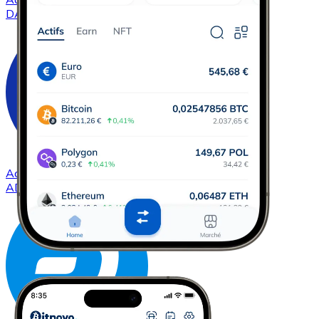
DAI
Acheter
Cardano
avec virement bancaire
ADA