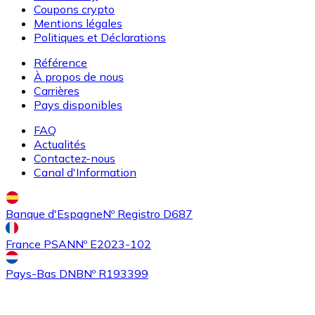
Coupons crypto
ETC
Mentions légales
Politiques et Déclarations
Référence
À propos de nous
Carrières
Pays disponibles
FAQ
Actualités
Contactez-nous
Acheter
Algorand
avec virement bancaire
Canal d'Information
ALGO
Banque d'Espagne
Nº Registro D687
France PSAN
Nº E2023-102
Pays-Bas DNB
Nº R193399