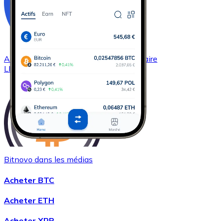
Acheter
Chainlink
avec virement bancaire
LINK
Bitnovo dans les médias
Acheter
Wrapped Bitcoin
avec virement bancaire
Acheter BTC
WBTC
Acheter ETH
Acheter XRP