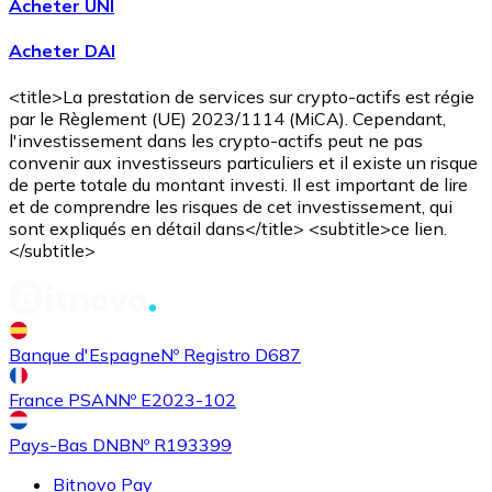
Acheter UNI
Acheter DAI
<title>La prestation de services sur crypto-actifs est régie
par le Règlement (UE) 2023/1114 (MiCA). Cependant,
l'investissement dans les crypto-actifs peut ne pas
convenir aux investisseurs particuliers et il existe un risque
de perte totale du montant investi. Il est important de lire
et de comprendre les risques de cet investissement, qui
Acheter
Uniswap
avec virement bancaire
sont expliqués en détail dans</title> <subtitle>ce lien.
UNI
</subtitle>
Banque d'Espagne
Nº Registro D687
France PSAN
Nº E2023-102
Pays-Bas DNB
Nº R193399
Bitnovo Pay
Acheter
Ethereum Classic
avec virement bancaire