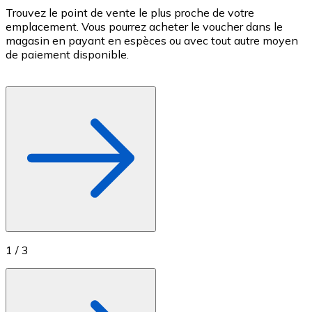
Trouvez le point de vente le plus proche de votre
P
Achetez des cartes-cadeaux de vos marques préférées
emplacement. Vous pourrez acheter le voucher dans le
v
Aller à la boutique de cartes-cadeaux
magasin en payant en espèces ou avec tout autre moyen
c
de paiement disponible.
c
f
1
/
3