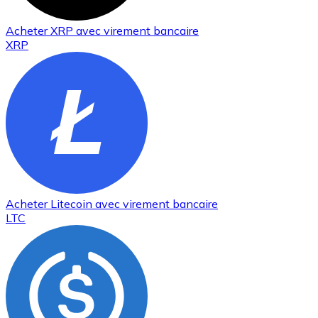
Acheter
XRP
avec virement bancaire
XRP
Acheter
Litecoin
avec virement bancaire
LTC