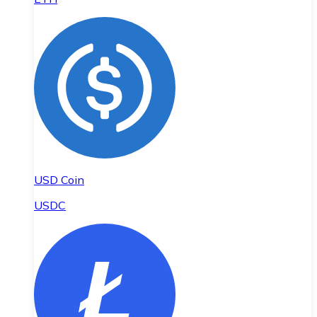
USD Coin
USDC