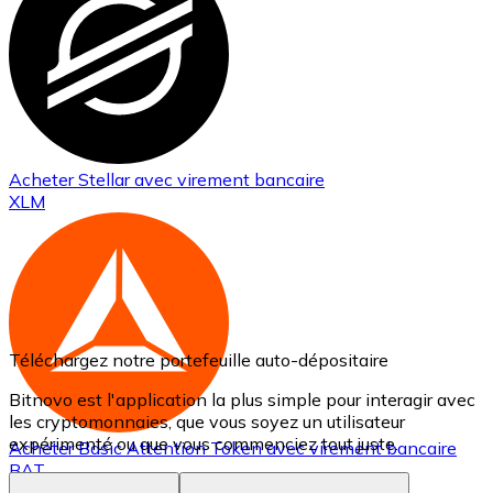
Acheter
Stellar
avec virement bancaire
XLM
Téléchargez notre portefeuille auto-dépositaire
Bitnovo est l'application la plus simple pour interagir avec
les cryptomonnaies, que vous soyez un utilisateur
expérimenté ou que vous commenciez tout juste.
Acheter
Basic Attention Token
avec virement bancaire
BAT