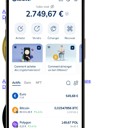
Acheter
Dash
avec virement bancaire
DASH
Acheter
Dogecoin
avec virement bancaire
DOGE