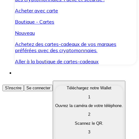
Acheter avec carte
Boutique - Cartes
Nouveau
Achetez des cartes-cadeaux de vos marques
préférées avec des cryptomonnaies.
Aller à la boutique de cartes-cadeaux
Acheter des Cryptomonnaies
S'inscrire
Se connecter
Téléchargez notre Wallet
1
Achetez les cryptomonnaies qui vous intéressent rapid
Ouvrez la caméra de votre téléphone.
Vendre des Cryptomonnaies
2
Convertissez vos cryptomonnaies en monnaie fiduciair
Scannez le QR.
3
Échanger (Swap)