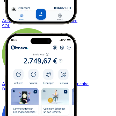
Acheter
Solana
avec virement bancaire
SOL
Acheter
Bitcoin Cash
avec virement bancaire
BCH