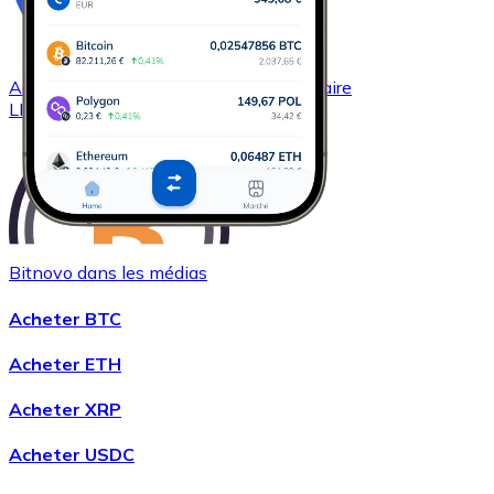
Acheter
Chainlink
avec virement bancaire
LINK
Bitnovo dans les médias
Acheter BTC
Acheter
Wrapped Bitcoin
avec virement bancaire
Acheter ETH
WBTC
Acheter XRP
Acheter USDC