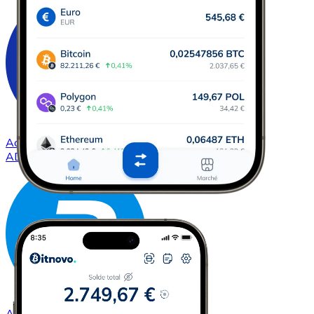
Acheter
Cardano
avec virement bancaire
ADA
Acheter
Dash
avec virement bancaire