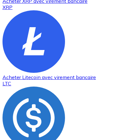
Acheter
XRP
avec virement bancaire
XRP
Acheter
Litecoin
avec virement bancaire
LTC