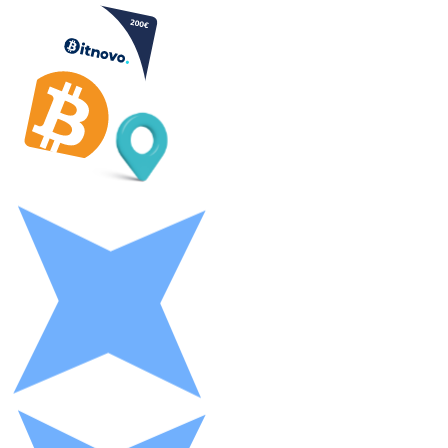
Litecoin
LTC
XRP
XRP