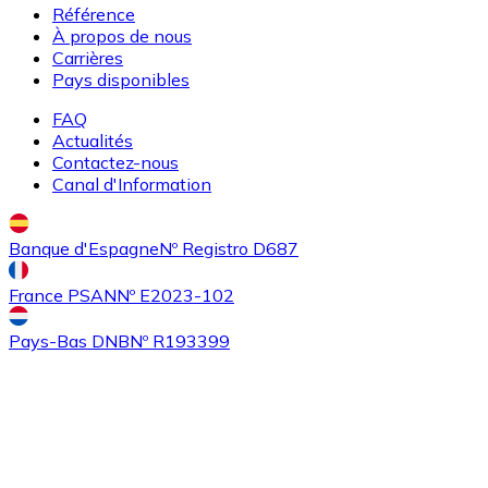
Référence
À propos de nous
Carrières
Pays disponibles
FAQ
Actualités
Contactez-nous
Canal d'Information
Acheter
Algorand
avec virement bancaire
ALGO
Banque d'Espagne
Nº Registro D687
France PSAN
Nº E2023-102
Pays-Bas DNB
Nº R193399
Acheter
Tezos
avec virement bancaire