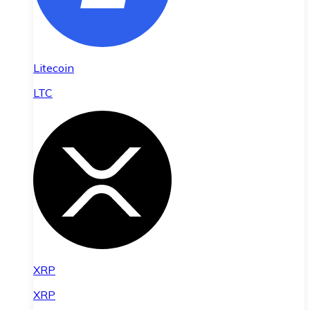
Litecoin
LTC
XRP
XRP