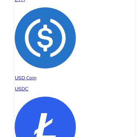
USD Coin
USDC