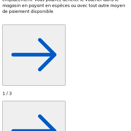
magasin en payant en espèces ou avec tout autre moyen
c
Achetez des cartes-cadeaux de vos marques préférées
de paiement disponible.
c
Aller à la boutique de cartes-cadeaux
f
1
/
3