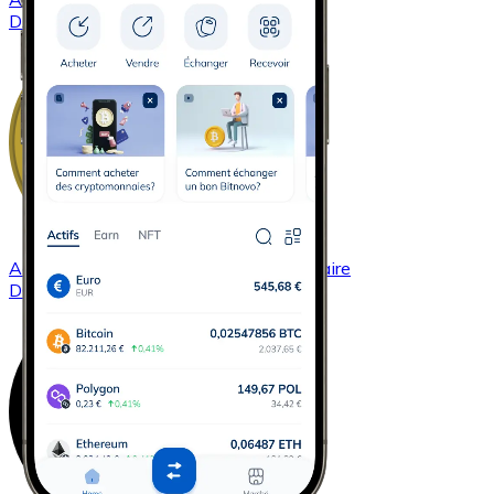
DASH
Acheter
Dogecoin
avec virement bancaire
DOGE