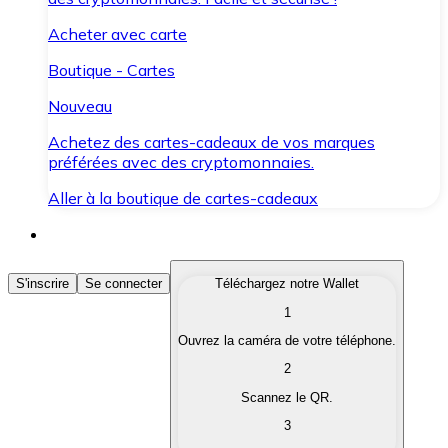
Acheter avec carte
Boutique - Cartes
Nouveau
Achetez des cartes-cadeaux de vos marques
préférées avec des cryptomonnaies.
Aller à la boutique de cartes-cadeaux
Acheter des Cryptomonnaies
S'inscrire
Se connecter
Téléchargez notre Wallet
1
Achetez les cryptomonnaies qui vous intéressent rapid
Ouvrez la caméra de votre téléphone.
Vendre des Cryptomonnaies
2
Convertissez vos cryptomonnaies en monnaie fiduciair
Scannez le QR.
3
Échanger (Swap)