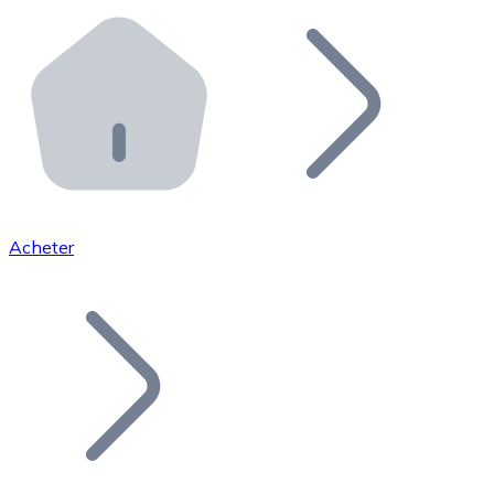
Effectuez des opérations de plus grande envergure. O
Distributeurs automatiques Bitnovo
Intégrez un ATM Bitnovo dans votre entreprise et per
API Bitnovo
Intégrez notre API dans votre écosystème.
Devenir Distributeur
Rejoignez notre réseau de distributeurs et commercialis
Acheter
Lister un Token
Ajoutez le token de votre projet à notre service d'acha