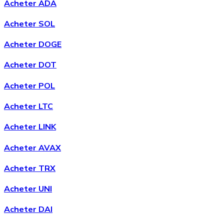
Acheter ADA
Acheter SOL
Acheter DOGE
Acheter
Avalanche
avec virement bancaire
Acheter DOT
AVAX
Acheter POL
Acheter LTC
Acheter LINK
Acheter AVAX
Acheter TRX
Acheter
Shiba Inu
avec virement bancaire
Acheter UNI
SHIB
Acheter DAI