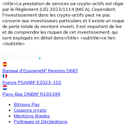
<title>La prestation de services sur crypto-actifs est régie
par le Règlement (UE) 2023/1114 (MiCA). Cependant,
l'investissement dans les crypto-actifs peut ne pas
convenir aux investisseurs particuliers et il existe un risque
de perte totale du montant investi. Il est important de lire
et de comprendre les risques de cet investissement, qui
sont expliqués en détail dans</title> <subtitle>ce lien.
</subtitle>
Acheter
Uniswap
avec virement bancaire
UNI
Banque d'Espagne
Nº Registro D687
France PSAN
Nº E2023-102
Pays-Bas DNB
Nº R193399
Bitnovo Pay
Coupons crypto
Acheter
Ethereum Classic
avec virement bancaire
Mentions légales
ETC
Politiques et Déclarations