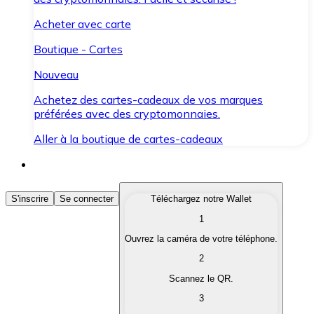
Acheter avec carte
Boutique - Cartes
Nouveau
Achetez des cartes-cadeaux de vos marques
préférées avec des cryptomonnaies.
Aller à la boutique de cartes-cadeaux
Acheter des Cryptomonnaies
S'inscrire
Se connecter
Téléchargez notre Wallet
1
Achetez les cryptomonnaies qui vous intéressent rapid
Ouvrez la caméra de votre téléphone.
Vendre des Cryptomonnaies
2
Convertissez vos cryptomonnaies en monnaie fiduciair
Scannez le QR.
3
Échanger (Swap)