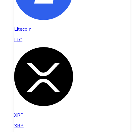
Litecoin
LTC
XRP
XRP