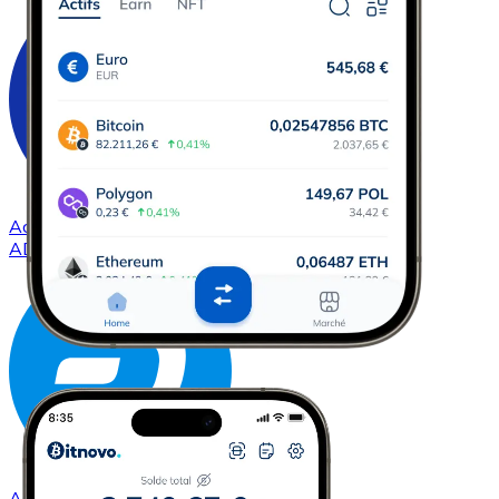
Acheter
Cardano
avec virement bancaire
ADA
Acheter
Dash
avec virement bancaire