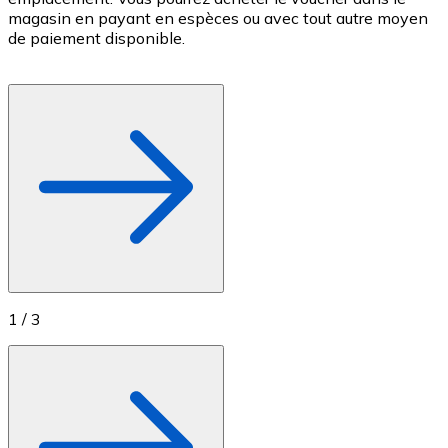
magasin en payant en espèces ou avec tout autre moyen
c
Achetez des cartes-cadeaux de vos marques préférées
de paiement disponible.
c
Aller à la boutique de cartes-cadeaux
f
1
/
3