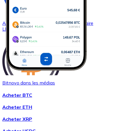
Acheter
Chainlink
avec virement bancaire
LINK
Bitnovo dans les médias
Acheter
Wrapped Bitcoin
avec virement bancaire
Acheter BTC
WBTC
Acheter ETH
Acheter XRP