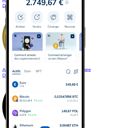
DASH
Acheter
Dogecoin
avec virement bancaire
DOGE