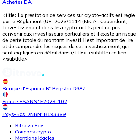
Acheter DAI
<title>La prestation de services sur crypto-actifs est régie
par le Règlement (UE) 2023/1114 (MiCA). Cependant,
l'investissement dans les crypto-actifs peut ne pas
convenir aux investisseurs particuliers et il existe un risque
de perte totale du montant investi. Il est important de lire
et de comprendre les risques de cet investissement, qui
Acheter
Uniswap
avec virement bancaire
sont expliqués en détail dans</title> <subtitle>ce lien.
UNI
</subtitle>
Banque d'Espagne
Nº Registro D687
France PSAN
Nº E2023-102
Pays-Bas DNB
Nº R193399
Bitnovo Pay
Acheter
Ethereum Classic
avec virement bancaire
Coupons crypto
ETC
Mentions légales