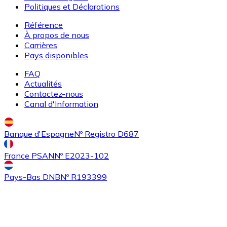
Politiques et Déclarations
Référence
À propos de nous
Carrières
Pays disponibles
FAQ
Actualités
Contactez-nous
Acheter
Algorand
avec virement bancaire
Canal d'Information
ALGO
Banque d'Espagne
Nº Registro D687
France PSAN
Nº E2023-102
Pays-Bas DNB
Nº R193399
Acheter
Tezos
avec virement bancaire