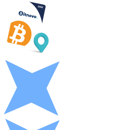
Litecoin
LTC
XRP
XRP