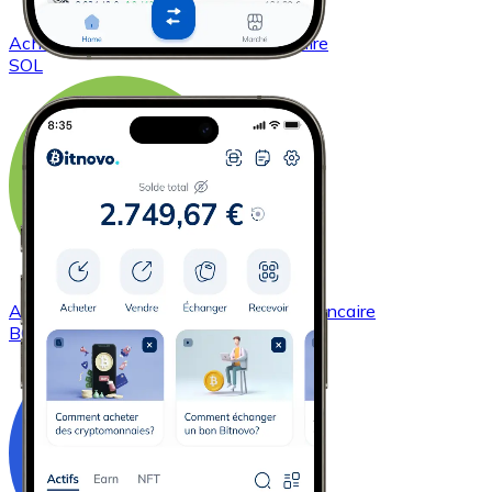
Acheter
Solana
avec virement bancaire
SOL
Acheter
Bitcoin Cash
avec virement bancaire
BCH