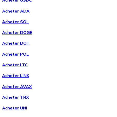
Acheter USDC
Acheter ADA
Acheter SOL
Acheter
Avalanche
avec virement bancaire
Acheter DOGE
AVAX
Acheter DOT
Acheter POL
Acheter LTC
Acheter LINK
Acheter AVAX
Acheter
Shiba Inu
avec virement bancaire
Acheter TRX
SHIB
Acheter UNI