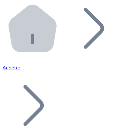
Effectuez des opérations de plus grande envergure. O
Distributeurs automatiques Bitnovo
Intégrez un ATM Bitnovo dans votre entreprise et per
API Bitnovo
Intégrez notre API dans votre écosystème.
Devenir Distributeur
Rejoignez notre réseau de distributeurs et commercialis
Acheter
Lister un Token
Ajoutez le token de votre projet à notre service d'acha