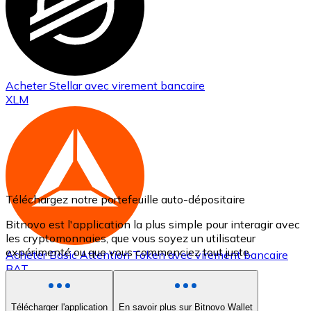
Acheter
Stellar
avec virement bancaire
XLM
Téléchargez notre portefeuille auto-dépositaire
Bitnovo est l'application la plus simple pour interagir avec
les cryptomonnaies, que vous soyez un utilisateur
expérimenté ou que vous commenciez tout juste.
Acheter
Basic Attention Token
avec virement bancaire
BAT
Télécharger l'application
En savoir plus sur Bitnovo Wallet