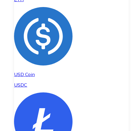
USD Coin
USDC