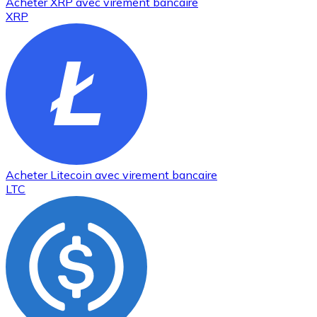
Acheter
XRP
avec virement bancaire
XRP
Acheter
Litecoin
avec virement bancaire
LTC