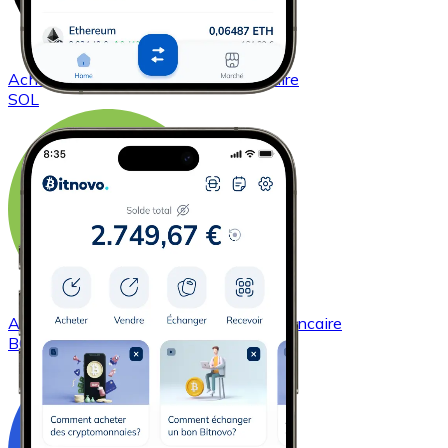
Acheter
Solana
avec virement bancaire
SOL
Acheter
Bitcoin Cash
avec virement bancaire
BCH