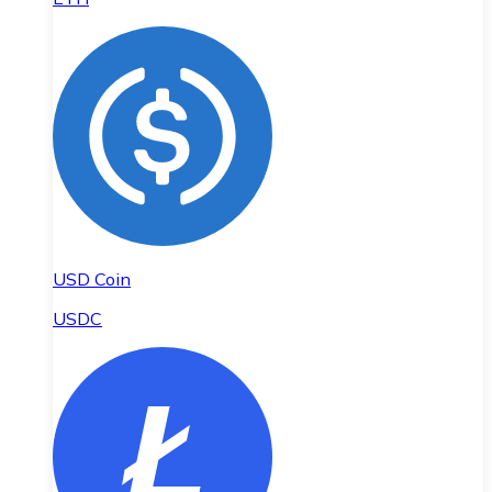
USD Coin
USDC