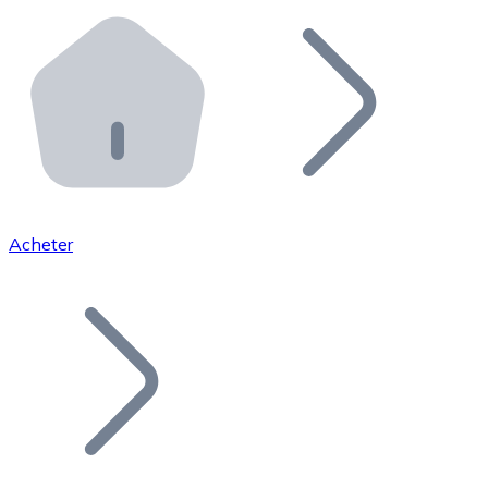
Effectuez des opérations de plus grande envergure. O
Distributeurs automatiques Bitnovo
Intégrez un ATM Bitnovo dans votre entreprise et per
API Bitnovo
Intégrez notre API dans votre écosystème.
Devenir Distributeur
Rejoignez notre réseau de distributeurs et commercialis
Acheter
Lister un Token
Ajoutez le token de votre projet à notre service d'acha