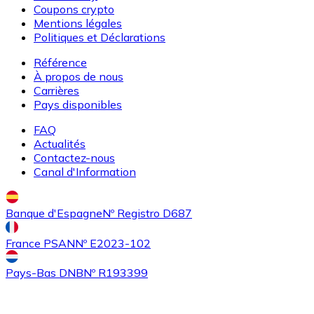
Coupons crypto
ETC
Mentions légales
Politiques et Déclarations
Référence
À propos de nous
Carrières
Pays disponibles
FAQ
Actualités
Contactez-nous
Acheter
Algorand
avec virement bancaire
Canal d'Information
ALGO
Banque d'Espagne
Nº Registro D687
France PSAN
Nº E2023-102
Pays-Bas DNB
Nº R193399