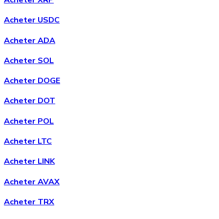
Acheter USDC
Acheter ADA
Acheter SOL
Acheter
Avalanche
avec virement bancaire
Acheter DOGE
AVAX
Acheter DOT
Acheter POL
Acheter LTC
Acheter LINK
Acheter AVAX
Acheter
Shiba Inu
avec virement bancaire
Acheter TRX
SHIB