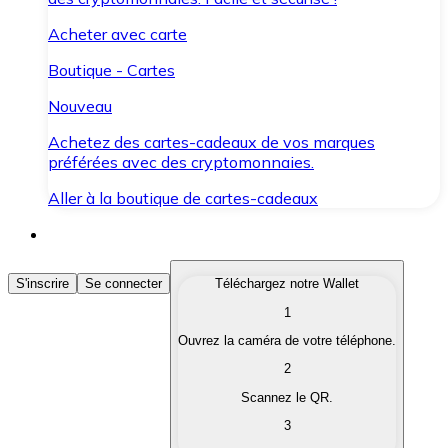
Acheter avec carte
Boutique - Cartes
Nouveau
Achetez des cartes-cadeaux de vos marques
préférées avec des cryptomonnaies.
Aller à la boutique de cartes-cadeaux
Acheter des Cryptomonnaies
S'inscrire
Se connecter
Téléchargez notre Wallet
1
Achetez les cryptomonnaies qui vous intéressent rapid
Ouvrez la caméra de votre téléphone.
Vendre des Cryptomonnaies
2
Convertissez vos cryptomonnaies en monnaie fiduciair
Scannez le QR.
3
Échanger (Swap)