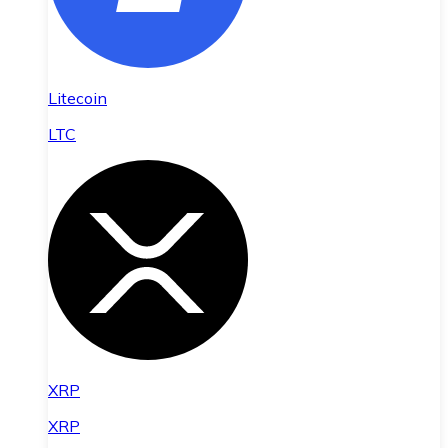
Litecoin
LTC
XRP
XRP