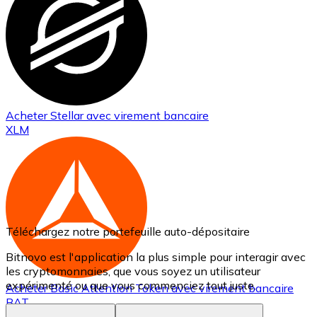
Acheter
Stellar
avec virement bancaire
XLM
Téléchargez notre portefeuille auto-dépositaire
Bitnovo est l'application la plus simple pour interagir avec
les cryptomonnaies, que vous soyez un utilisateur
expérimenté ou que vous commenciez tout juste.
Acheter
Basic Attention Token
avec virement bancaire
BAT