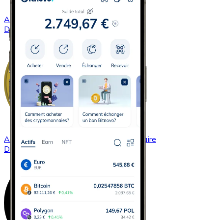
Acheter
Dash
avec virement bancaire
DASH
Acheter
Dogecoin
avec virement bancaire
DOGE