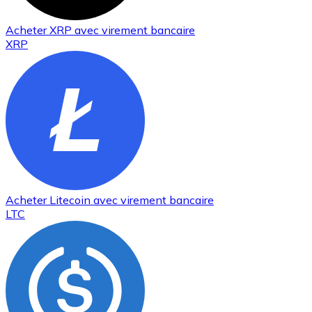
Acheter
XRP
avec virement bancaire
XRP
Acheter
Litecoin
avec virement bancaire
LTC