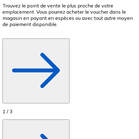
Trouvez le point de vente le plus proche de votre
P
Achetez des cartes-cadeaux de vos marques préférées
emplacement. Vous pourrez acheter le voucher dans le
v
Aller à la boutique de cartes-cadeaux
magasin en payant en espèces ou avec tout autre moyen
c
de paiement disponible.
c
f
1
/
3