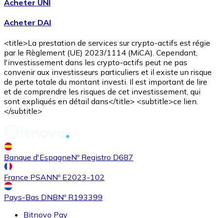
Acheter UNI
Acheter DAI
<title>La prestation de services sur crypto-actifs est régie
par le Règlement (UE) 2023/1114 (MiCA). Cependant,
l'investissement dans les crypto-actifs peut ne pas
convenir aux investisseurs particuliers et il existe un risque
de perte totale du montant investi. Il est important de lire
et de comprendre les risques de cet investissement, qui
Acheter
Uniswap
avec virement bancaire
sont expliqués en détail dans</title> <subtitle>ce lien.
UNI
</subtitle>
Banque d'Espagne
Nº Registro D687
France PSAN
Nº E2023-102
Pays-Bas DNB
Nº R193399
Bitnovo Pay
Acheter
Ethereum Classic
avec virement bancaire