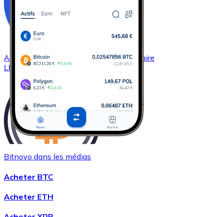
Acheter
Chainlink
avec virement bancaire
LINK
Bitnovo dans les médias
Acheter
Wrapped Bitcoin
avec virement bancaire
Acheter BTC
WBTC
Acheter ETH
Acheter XRP