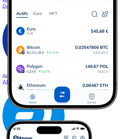
DAI
Acheter
Cardano
avec virement bancaire
ADA