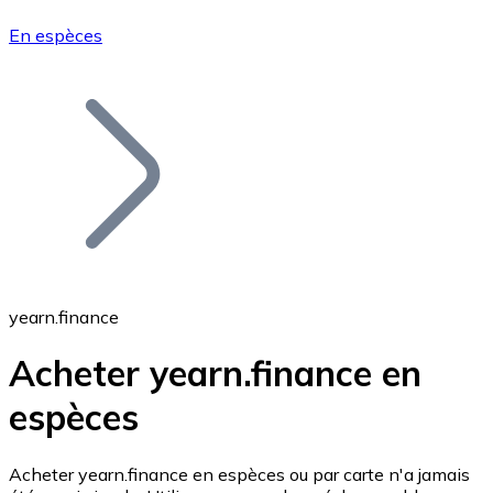
En espèces
Bitcoin
BTC
yearn.finance
Acheter yearn.finance en
espèces
Ethereum
ETH
Acheter yearn.finance en espèces ou par carte n'a jamais