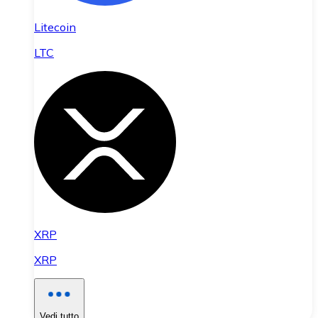
Litecoin
LTC
XRP
XRP
Vedi tutto