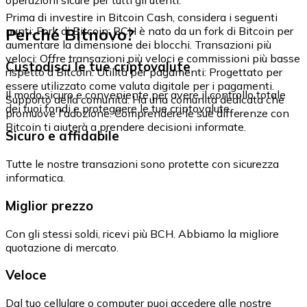
Prima di investire in Bitcoin Cash, considera i seguenti
Perché Bitnovo?
punti: Fork di Bitcoin: BCH è nato da un fork di Bitcoin per
aumentare la dimensione dei blocchi. Transazioni più
veloci: Offre transazioni più veloci e commissioni più basse
Custodisci le tue criptovalute
rispetto a Bitcoin. Utilità per pagamenti: Progettato per
essere utilizzato come valuta digitale per i pagamenti.
Il modo sicuro e conveniente per avere il controllo totale
Supporto della comunità: Ha una comunità dedicata che
dei tuoi fondi e proteggere le tue criptovalute.
promuove l'adozione. Comprendere le sue differenze con
Bitcoin ti aiuterà a prendere decisioni informate.
Sicuro e affidabile
Tutte le nostre transazioni sono protette con sicurezza
informatica.
Miglior prezzo
Con gli stessi soldi, ricevi più BCH. Abbiamo la migliore
quotazione di mercato.
Veloce
Dal tuo cellulare o computer puoi accedere alle nostre