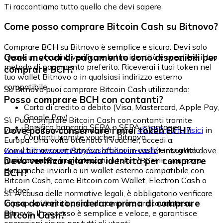
Ti raccontiamo tutto quello che devi sapere
Come posso comprare Bitcoin Cash su Bitnovo?
Comprare BCH su Bitnovo è semplice e sicuro. Devi solo
Quali metodi di pagamento sono disponibili per
creare un account, verificare la tua identità e scegliere il tuo
metodo di pagamento preferito. Riceverai i tuoi token nel
comprare BCH?
tuo wallet Bitnovo o in qualsiasi indirizzo esterno
compatibile.
Su Bitnovo puoi comprare Bitcoin Cash utilizzando:
Posso comprare BCH con contanti?
Carta di credito o debito (Visa, Mastercard, Apple Pay,
Google Pay)
Sì. Puoi comprare Bitcoin Cash con contanti tramite
Bonifico bancario SEPA o SEPA istantaneo
Dove posso conservare i miei token BCH?
voucher Bitnovo, disponibili in più di
40.000 punti fisici
in
Contanti tramite voucher Bitnovo
Europa. Una volta ottenuto il voucher, accedi a:
www.bitnovo.com/buy/cash/bitcoin-cash/
e riscattalo
Con il tuo account Bitnovo ottieni un wallet integrato dove
rapidamente e in sicurezza.
Devo verificare la mia identità per comprare
puoi conservare e gestire i tuoi token BCH in sicurezza.
Puoi anche inviarli a un wallet esterno compatibile con
BCH?
Bitcoin Cash, come Bitcoin.com Wallet, Electron Cash o
Ledger.
Sì. A causa delle normative legali, è obbligatorio verificare
Cosa dovrei considerare prima di comprare
la propria identità prima di comprare criptovalute su
Bitnovo. Il processo è semplice e veloce, e garantisce
Bitcoin Cash?
operazioni sicure per tutti gli utenti.