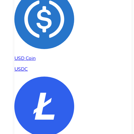
USD Coin
USDC