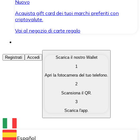
Nuovo
Acquista gift card dei tuoi marchi preferiti con
criptovalute.
Vai al negozio di carte regalo
Acquista Criptovalute
Registrati
Accedi
Scarica il nostro Wallet
1
Acquista le criptovalute che ti interessano in modo rapi
Apri la fotocamera del tuo telefono.
Vendi Criptovalute
2
Converti le tue criptovalute in valuta fiat quando ne ha
Scansiona il QR.
3
Scambia (Swap)
Scarica l'app.
Scambia una criptovaluta con un'altra istantaneamente
Wallet Bitnovo
Conserva le tue cripto in un Wallet self-custodial.
Español