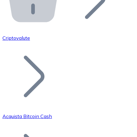
API Bitnovo
Integra la nostra API nel tuo ecosistema.
Diventa Rivenditore
Unisciti alla nostra rete di rivenditori e commercializza i
Criptovalute
Inserisci un Token
Aggiungi il token del tuo progetto al nostro servizio di
Acquista Bitcoin Cash
Bitcoin