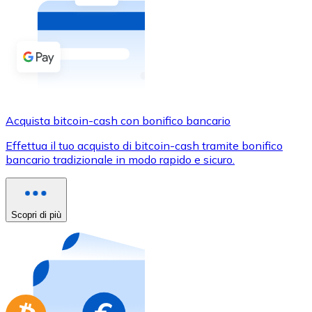
Acquista criptovalute in contanti e altri mezzi di pagam
Acquista con contanti
Bonifico SEPA
Aggiungi fondi al tuo conto Bitnovo o fai acquisti dirett
Acquista con bonifico bancario
Acquista bitcoin-cash con bonifico bancario
Carta di credito / debito
Effettua il tuo acquisto di bitcoin-cash tramite bonifico
Usa le carte Visa e Mastercard per acquistare criptovalut
bancario tradizionale in modo rapido e sicuro.
Acquista con carta
Negozio - Carte regalo
Scopri di più
Nuovo
Acquista gift card dei tuoi marchi preferiti con criptoval
Vai al negozio di carte regalo