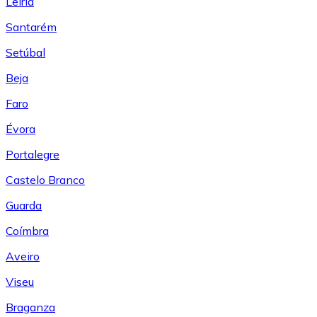
Leiría
Santarém
Setúbal
Beja
Faro
Évora
Portalegre
Castelo Branco
Guarda
Coímbra
Aveiro
Viseu
Braganza