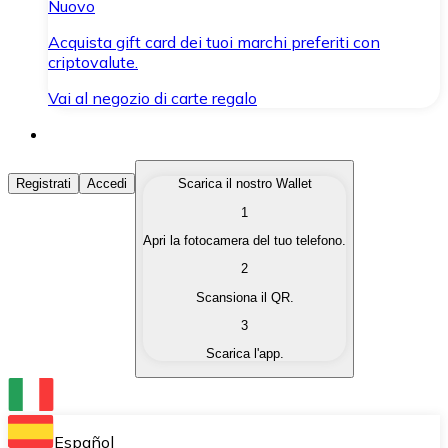
Nuovo
Acquista gift card dei tuoi marchi preferiti con
criptovalute.
Vai al negozio di carte regalo
Acquista Criptovalute
Registrati
Accedi
Scarica il nostro Wallet
1
Acquista le criptovalute che ti interessano in modo rapi
Apri la fotocamera del tuo telefono.
Vendi Criptovalute
2
Converti le tue criptovalute in valuta fiat quando ne ha
Scansiona il QR.
3
Scambia (Swap)
Scarica l'app.
Scambia una criptovaluta con un'altra istantaneamente
Wallet Bitnovo
Conserva le tue cripto in un Wallet self-custodial.
Español