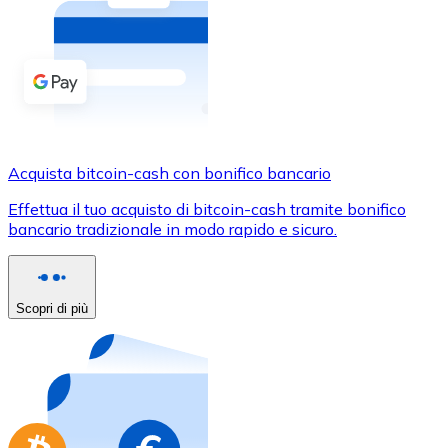
Acquista criptovalute in contanti e altri mezzi di pagam
Acquista con contanti
Bonifico SEPA
Aggiungi fondi al tuo conto Bitnovo o fai acquisti dirett
Acquista con bonifico bancario
Acquista bitcoin-cash con bonifico bancario
Carta di credito / debito
Effettua il tuo acquisto di bitcoin-cash tramite bonifico
Usa le carte Visa e Mastercard per acquistare criptovalut
bancario tradizionale in modo rapido e sicuro.
Acquista con carta
Negozio - Carte regalo
Scopri di più
Nuovo
Acquista gift card dei tuoi marchi preferiti con criptoval
Vai al negozio di carte regalo