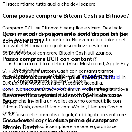
Ti raccontiamo tutto quello che devi sapere
Come posso comprare Bitcoin Cash su Bitnovo?
Comprare BCH su Bitnovo è semplice e sicuro. Devi solo
Quali metodi di pagamento sono disponibili per
creare un account, verificare la tua identità e scegliere il tuo
metodo di pagamento preferito. Riceverai i tuoi token nel
comprare BCH?
tuo wallet Bitnovo o in qualsiasi indirizzo esterno
compatibile.
Su Bitnovo puoi comprare Bitcoin Cash utilizzando:
Posso comprare BCH con contanti?
Carta di credito o debito (Visa, Mastercard, Apple Pay,
Google Pay)
Sì. Puoi comprare Bitcoin Cash con contanti tramite
Bonifico bancario SEPA o SEPA istantaneo
Dove posso conservare i miei token BCH?
voucher Bitnovo, disponibili in più di
40.000 punti fisici
in
Contanti tramite voucher Bitnovo
Europa. Una volta ottenuto il voucher, accedi a:
www.bitnovo.com/buy/cash/bitcoin-cash/
e riscattalo
Con il tuo account Bitnovo ottieni un wallet integrato dove
rapidamente e in sicurezza.
Devo verificare la mia identità per comprare
puoi conservare e gestire i tuoi token BCH in sicurezza.
Puoi anche inviarli a un wallet esterno compatibile con
BCH?
Bitcoin Cash, come Bitcoin.com Wallet, Electron Cash o
Ledger.
Sì. A causa delle normative legali, è obbligatorio verificare
Cosa dovrei considerare prima di comprare
la propria identità prima di comprare criptovalute su
Bitnovo. Il processo è semplice e veloce, e garantisce
Bitcoin Cash?
operazioni sicure per tutti gli utenti.