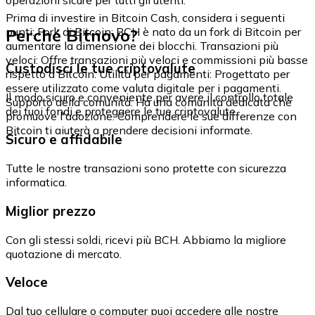
Prima di investire in Bitcoin Cash, considera i seguenti
Perché Bitnovo?
punti: Fork di Bitcoin: BCH è nato da un fork di Bitcoin per
aumentare la dimensione dei blocchi. Transazioni più
veloci: Offre transazioni più veloci e commissioni più basse
Custodisci le tue criptovalute
rispetto a Bitcoin. Utilità per pagamenti: Progettato per
essere utilizzato come valuta digitale per i pagamenti.
Il modo sicuro e conveniente per avere il controllo totale
Supporto della comunità: Ha una comunità dedicata che
dei tuoi fondi e proteggere le tue criptovalute.
promuove l'adozione. Comprendere le sue differenze con
Bitcoin ti aiuterà a prendere decisioni informate.
Sicuro e affidabile
Tutte le nostre transazioni sono protette con sicurezza
informatica.
Miglior prezzo
Con gli stessi soldi, ricevi più BCH. Abbiamo la migliore
quotazione di mercato.
Veloce
Dal tuo cellulare o computer puoi accedere alle nostre