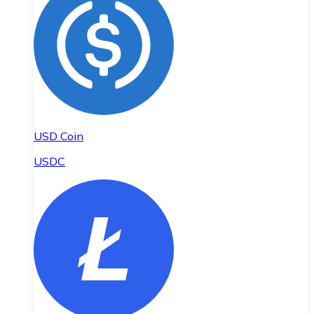
USD Coin
USDC