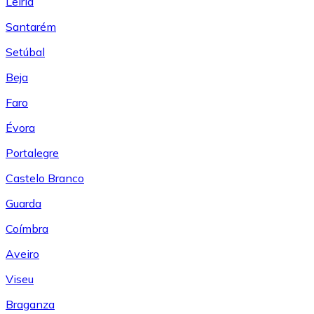
Leiría
Santarém
Setúbal
Beja
Faro
Évora
Portalegre
Castelo Branco
Guarda
Coímbra
Aveiro
Viseu
Braganza