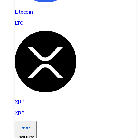
Litecoin
LTC
XRP
XRP
Vedi tutto