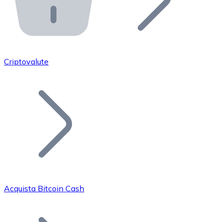
API Bitnovo
Integra la nostra API nel tuo ecosistema.
Diventa Rivenditore
Unisciti alla nostra rete di rivenditori e commercializza i
Criptovalute
Inserisci un Token
Aggiungi il token del tuo progetto al nostro servizio di
Acquista Bitcoin Cash
Bitcoin