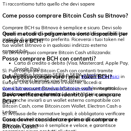
Ti raccontiamo tutto quello che devi sapere
Come posso comprare Bitcoin Cash su Bitnovo?
Comprare BCH su Bitnovo è semplice e sicuro. Devi solo
Quali metodi di pagamento sono disponibili per
creare un account, verificare la tua identità e scegliere il tuo
metodo di pagamento preferito. Riceverai i tuoi token nel
comprare BCH?
tuo wallet Bitnovo o in qualsiasi indirizzo esterno
compatibile.
Su Bitnovo puoi comprare Bitcoin Cash utilizzando:
Posso comprare BCH con contanti?
Carta di credito o debito (Visa, Mastercard, Apple Pay,
Google Pay)
Sì. Puoi comprare Bitcoin Cash con contanti tramite
Bonifico bancario SEPA o SEPA istantaneo
Dove posso conservare i miei token BCH?
voucher Bitnovo, disponibili in più di
40.000 punti fisici
in
Contanti tramite voucher Bitnovo
Europa. Una volta ottenuto il voucher, accedi a:
www.bitnovo.com/buy/cash/bitcoin-cash/
e riscattalo
Con il tuo account Bitnovo ottieni un wallet integrato dove
rapidamente e in sicurezza.
Devo verificare la mia identità per comprare
puoi conservare e gestire i tuoi token BCH in sicurezza.
Puoi anche inviarli a un wallet esterno compatibile con
BCH?
Bitcoin Cash, come Bitcoin.com Wallet, Electron Cash o
Ledger.
Sì. A causa delle normative legali, è obbligatorio verificare
Cosa dovrei considerare prima di comprare
la propria identità prima di comprare criptovalute su
Bitnovo. Il processo è semplice e veloce, e garantisce
Bitcoin Cash?
operazioni sicure per tutti gli utenti.