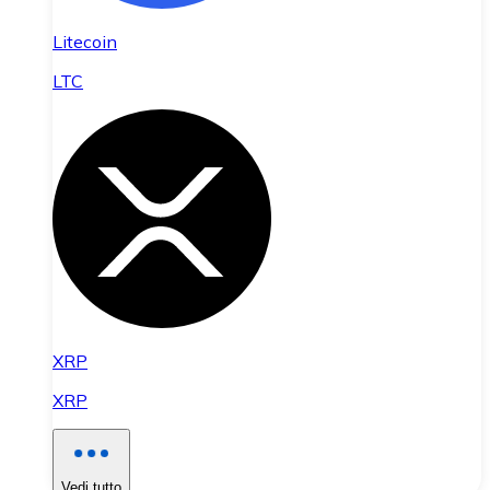
Litecoin
LTC
XRP
XRP
Vedi tutto