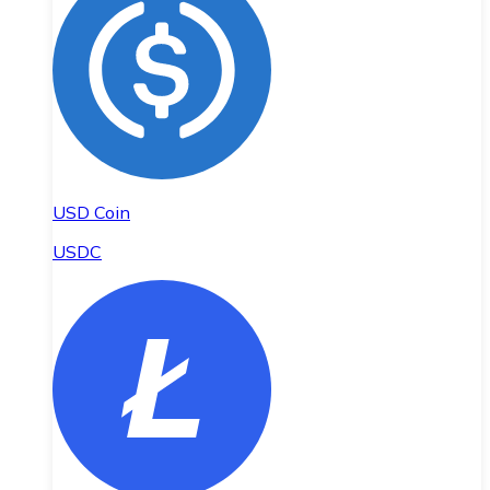
USD Coin
USDC