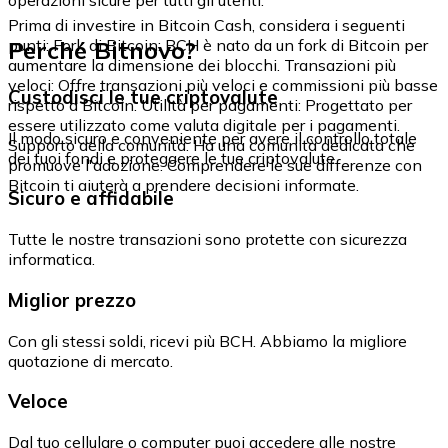
Prima di investire in Bitcoin Cash, considera i seguenti
Perché Bitnovo?
punti: Fork di Bitcoin: BCH è nato da un fork di Bitcoin per
aumentare la dimensione dei blocchi. Transazioni più
veloci: Offre transazioni più veloci e commissioni più basse
Custodisci le tue criptovalute
rispetto a Bitcoin. Utilità per pagamenti: Progettato per
essere utilizzato come valuta digitale per i pagamenti.
Il modo sicuro e conveniente per avere il controllo totale
Supporto della comunità: Ha una comunità dedicata che
dei tuoi fondi e proteggere le tue criptovalute.
promuove l'adozione. Comprendere le sue differenze con
Bitcoin ti aiuterà a prendere decisioni informate.
Sicuro e affidabile
Tutte le nostre transazioni sono protette con sicurezza
informatica.
Miglior prezzo
Con gli stessi soldi, ricevi più BCH. Abbiamo la migliore
quotazione di mercato.
Veloce
Dal tuo cellulare o computer puoi accedere alle nostre