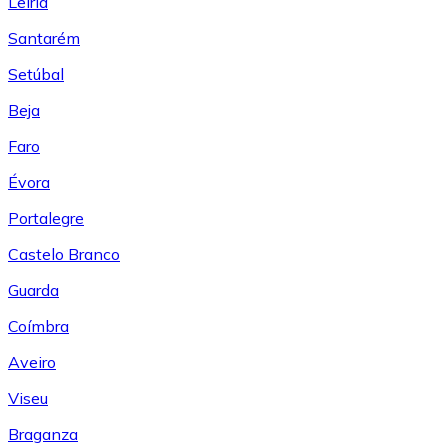
Leiría
Santarém
Setúbal
Beja
Faro
Évora
Portalegre
Castelo Branco
Guarda
Coímbra
Aveiro
Viseu
Braganza