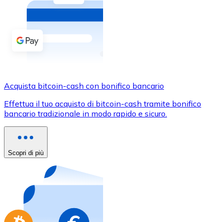
Acquista criptovalute in contanti e altri mezzi di pagam
Acquista con contanti
Bonifico SEPA
Aggiungi fondi al tuo conto Bitnovo o fai acquisti dirett
Acquista con bonifico bancario
Acquista bitcoin-cash con bonifico bancario
Carta di credito / debito
Effettua il tuo acquisto di bitcoin-cash tramite bonifico
Usa le carte Visa e Mastercard per acquistare criptovalut
bancario tradizionale in modo rapido e sicuro.
Acquista con carta
Negozio - Carte regalo
Scopri di più
Nuovo
Acquista gift card dei tuoi marchi preferiti con criptoval
Vai al negozio di carte regalo