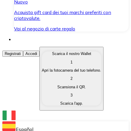
Nuovo
Acquista gift card dei tuoi marchi preferiti con
criptovalute.
Vai al negozio di carte regalo
Acquista Criptovalute
Registrati
Accedi
Scarica il nostro Wallet
1
Acquista le criptovalute che ti interessano in modo rapi
Apri la fotocamera del tuo telefono.
Vendi Criptovalute
2
Converti le tue criptovalute in valuta fiat quando ne ha
Scansiona il QR.
3
Scambia (Swap)
Scarica l'app.
Scambia una criptovaluta con un'altra istantaneamente
Wallet Bitnovo
Conserva le tue cripto in un Wallet self-custodial.
Español