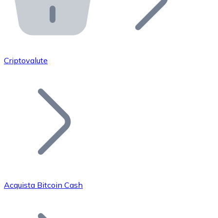
API Bitnovo
Integra la nostra API nel tuo ecosistema.
Diventa Rivenditore
Unisciti alla nostra rete di rivenditori e commercializza i
Criptovalute
Inserisci un Token
Aggiungi il token del tuo progetto al nostro servizio di
Acquista Bitcoin Cash
Bitcoin