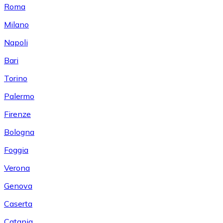
Roma
Milano
Napoli
Bari
Torino
Palermo
Firenze
Bologna
Foggia
Verona
Genova
Caserta
Catania