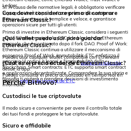
Ledger.
Sì. A causa delle normative legali, è obbligatorio verificare
Cosa dovrei considerare prima di comprare
la propria identità prima di comprare criptovalute su
Bitnovo. Il processo è semplice e veloce, e garantisce
Ethereum Classic?
operazioni sicure per tutti gli utenti.
Prima di investire in Ethereum Classic, considera i seguenti
¿Qué wallet puedo usar para guardar
punti: Ethereum originale: ETC è la blockchain Ethereum
originale che è continuata dopo il fork DAO. Proof of Work:
Ethereum Classic?
Ethereum Classic continua a utilizzare il meccanismo di
consenso Proof of Work. Immutabilità: ETC enfatizza il
Puedes usar cualquier wallet compatible con Ethereum
principio 'il codice è legge' e l'immutabilità della
¿Cuál es el precio actual de Ethereum Classic?
Classic. Bitnovo también ofrece una
wallet sin custodia
blockchain. Smart contracts: ETC supporta smart contract
desde la app.
e applicazioni decentralizzate. Comprendere la sua storia e
Puedes consultar el precio actualizado en tiempo real en
filosofia ti aiuterà a prendere decisioni di investimento
Perché Bitnovo?
nuestra
página de compra de ETC
.
informate.
Custodisci le tue criptovalute
Il modo sicuro e conveniente per avere il controllo totale
dei tuoi fondi e proteggere le tue criptovalute.
Sicuro e affidabile