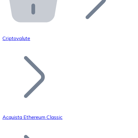
API Bitnovo
Integra la nostra API nel tuo ecosistema.
Diventa Rivenditore
Unisciti alla nostra rete di rivenditori e commercializza i
Criptovalute
Inserisci un Token
Aggiungi il token del tuo progetto al nostro servizio di
Acquista Ethereum Classic
Bitcoin