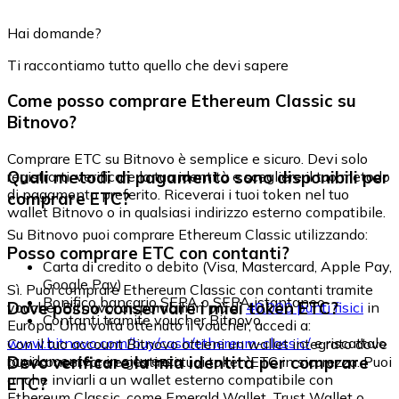
Hai domande?
Ti raccontiamo tutto quello che devi sapere
Come posso comprare Ethereum Classic su
Bitnovo?
Comprare ETC su Bitnovo è semplice e sicuro. Devi solo
Quali metodi di pagamento sono disponibili per
registrarti, verificare la tua identità e scegliere il tuo metodo
di pagamento preferito. Riceverai i tuoi token nel tuo
comprare ETC?
wallet Bitnovo o in qualsiasi indirizzo esterno compatibile.
Su Bitnovo puoi comprare Ethereum Classic utilizzando:
Posso comprare ETC con contanti?
Carta di credito o debito (Visa, Mastercard, Apple Pay,
Google Pay)
Sì. Puoi comprare Ethereum Classic con contanti tramite
Bonifico bancario SEPA o SEPA istantaneo
Dove posso conservare i miei token ETC?
voucher Bitnovo, disponibili in più di
40.000 punti fisici
in
Contanti tramite voucher Bitnovo
Europa. Una volta ottenuto il voucher, accedi a:
www.bitnovo.com/buy/cash/ethereum-classic/
e riscattalo
Con il tuo account Bitnovo ottieni un wallet integrato dove
rapidamente e in sicurezza.
Devo verificare la mia identità per comprare
puoi conservare e gestire i tuoi token ETC in sicurezza. Puoi
anche inviarli a un wallet esterno compatibile con
ETC?
Ethereum Classic, come Emerald Wallet, Trust Wallet o