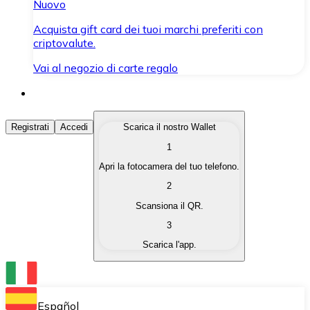
Nuovo
Acquista gift card dei tuoi marchi preferiti con
criptovalute.
Vai al negozio di carte regalo
Acquista Criptovalute
Registrati
Accedi
Scarica il nostro Wallet
1
Acquista le criptovalute che ti interessano in modo rapi
Apri la fotocamera del tuo telefono.
Vendi Criptovalute
2
Converti le tue criptovalute in valuta fiat quando ne ha
Scansiona il QR.
3
Scambia (Swap)
Scarica l'app.
Scambia una criptovaluta con un'altra istantaneamente
Wallet Bitnovo
Conserva le tue cripto in un Wallet self-custodial.
Español