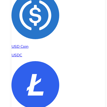
USD Coin
USDC