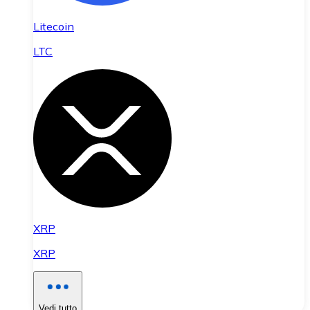
Litecoin
LTC
XRP
XRP
Vedi tutto