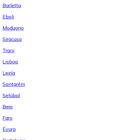
Barletta
Eboli
Modugno
Siracusa
Trani
Lisboa
Leiría
Santarém
Setúbal
Beja
Faro
Évora