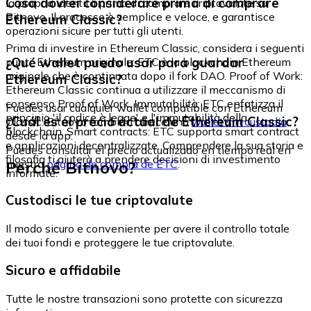
Cosa dovrei considerare prima di comprare
la propria identità prima di comprare criptovalute su
Bitnovo. Il processo è semplice e veloce, e garantisce
Ethereum Classic?
operazioni sicure per tutti gli utenti.
Prima di investire in Ethereum Classic, considera i seguenti
¿Qué wallet puedo usar para guardar
punti: Ethereum originale: ETC è la blockchain Ethereum
originale che è continuata dopo il fork DAO. Proof of Work:
Ethereum Classic?
Ethereum Classic continua a utilizzare il meccanismo di
consenso Proof of Work. Immutabilità: ETC enfatizza il
Puedes usar cualquier wallet compatible con Ethereum
principio 'il codice è legge' e l'immutabilità della
¿Cuál es el precio actual de Ethereum Classic?
Classic. Bitnovo también ofrece una
wallet sin custodia
blockchain. Smart contracts: ETC supporta smart contract
desde la app.
e applicazioni decentralizzate. Comprendere la sua storia e
Puedes consultar el precio actualizado en tiempo real en
filosofia ti aiuterà a prendere decisioni di investimento
Perché Bitnovo?
nuestra
página de compra de ETC
.
informate.
Custodisci le tue criptovalute
Il modo sicuro e conveniente per avere il controllo totale
dei tuoi fondi e proteggere le tue criptovalute.
Sicuro e affidabile
Tutte le nostre transazioni sono protette con sicurezza