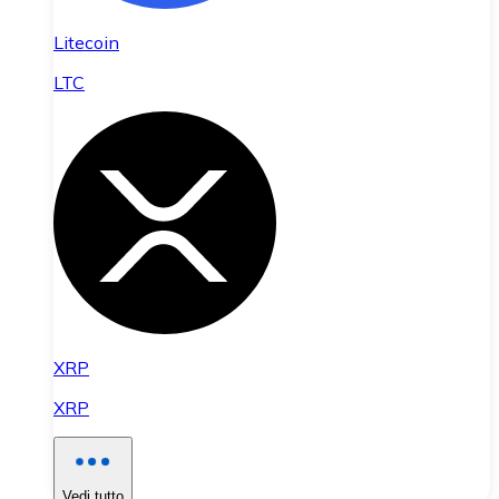
Litecoin
LTC
XRP
XRP
Vedi tutto