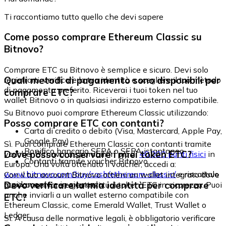
Ti raccontiamo tutto quello che devi sapere
Come posso comprare Ethereum Classic su
Bitnovo?
Comprare ETC su Bitnovo è semplice e sicuro. Devi solo
Quali metodi di pagamento sono disponibili per
registrarti, verificare la tua identità e scegliere il tuo metodo
di pagamento preferito. Riceverai i tuoi token nel tuo
comprare ETC?
wallet Bitnovo o in qualsiasi indirizzo esterno compatibile.
Su Bitnovo puoi comprare Ethereum Classic utilizzando:
Posso comprare ETC con contanti?
Carta di credito o debito (Visa, Mastercard, Apple Pay,
Google Pay)
Sì. Puoi comprare Ethereum Classic con contanti tramite
Bonifico bancario SEPA o SEPA istantaneo
Dove posso conservare i miei token ETC?
voucher Bitnovo, disponibili in più di
40.000 punti fisici
in
Contanti tramite voucher Bitnovo
Europa. Una volta ottenuto il voucher, accedi a:
www.bitnovo.com/buy/cash/ethereum-classic/
e riscattalo
Con il tuo account Bitnovo ottieni un wallet integrato dove
rapidamente e in sicurezza.
Devo verificare la mia identità per comprare
puoi conservare e gestire i tuoi token ETC in sicurezza. Puoi
anche inviarli a un wallet esterno compatibile con
ETC?
Ethereum Classic, come Emerald Wallet, Trust Wallet o
Ledger.
Sì. A causa delle normative legali, è obbligatorio verificare