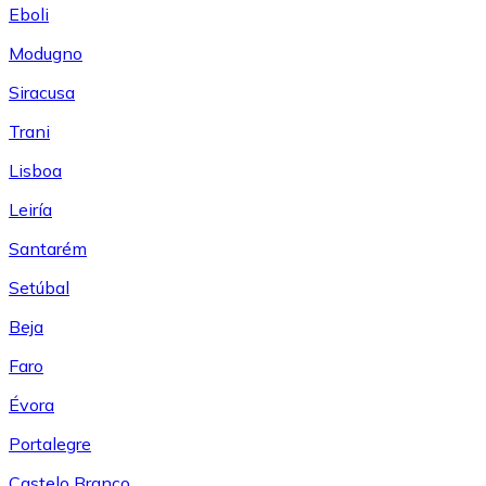
Eboli
Modugno
Siracusa
Trani
Lisboa
Leiría
Santarém
Setúbal
Beja
Faro
Évora
Portalegre
Castelo Branco