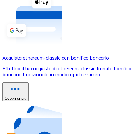
Acquista criptovalute in contanti e altri mezzi di pagam
Acquista con contanti
Bonifico SEPA
Aggiungi fondi al tuo conto Bitnovo o fai acquisti dirett
Acquista con bonifico bancario
Carta di credito / debito
Acquista ethereum-classic con bonifico bancario
Usa le carte Visa e Mastercard per acquistare criptovalut
Effettua il tuo acquisto di ethereum-classic tramite bonifico
bancario tradizionale in modo rapido e sicuro.
Acquista con carta
Negozio - Carte regalo
Scopri di più
Nuovo
Acquista gift card dei tuoi marchi preferiti con criptoval
Vai al negozio di carte regalo