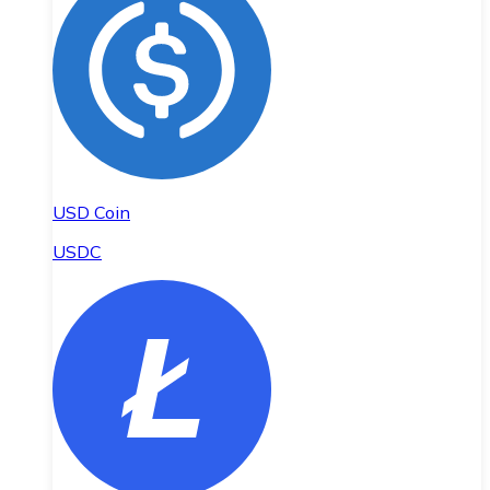
USD Coin
USDC