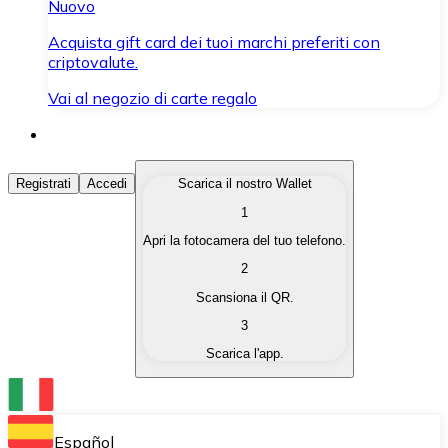
Nuovo
Acquista gift card dei tuoi marchi preferiti con
criptovalute.
Vai al negozio di carte regalo
Acquista Criptovalute
Registrati
Accedi
Scarica il nostro Wallet
1
Acquista le criptovalute che ti interessano in modo rapi
Apri la fotocamera del tuo telefono.
Vendi Criptovalute
2
Converti le tue criptovalute in valuta fiat quando ne ha
Scansiona il QR.
3
Scambia (Swap)
Scarica l'app.
Scambia una criptovaluta con un'altra istantaneamente
Wallet Bitnovo
Conserva le tue cripto in un Wallet self-custodial.
Español