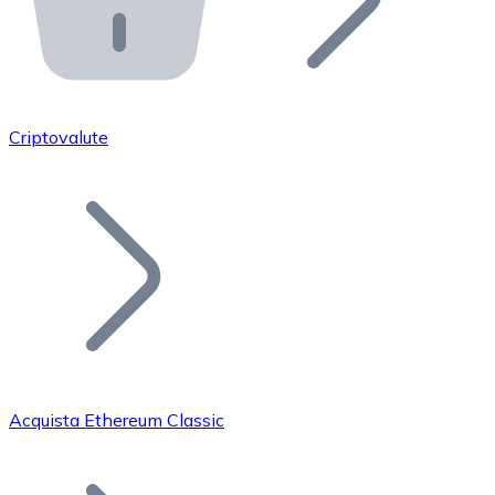
API Bitnovo
Integra la nostra API nel tuo ecosistema.
Diventa Rivenditore
Unisciti alla nostra rete di rivenditori e commercializza i
Criptovalute
Inserisci un Token
Aggiungi il token del tuo progetto al nostro servizio di
Acquista Ethereum Classic
Bitcoin