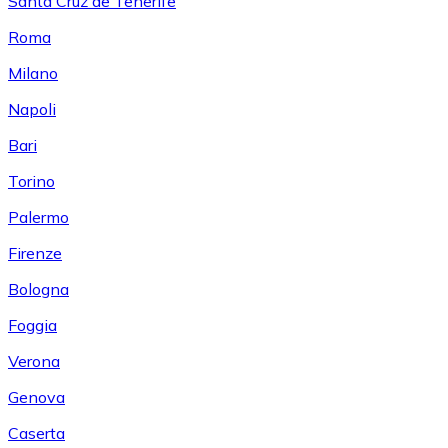
Santa Cruz de Tenerife
Roma
Milano
Napoli
Bari
Torino
Palermo
Firenze
Bologna
Foggia
Verona
Genova
Caserta