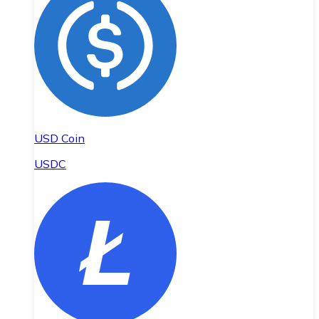
USD Coin
USDC