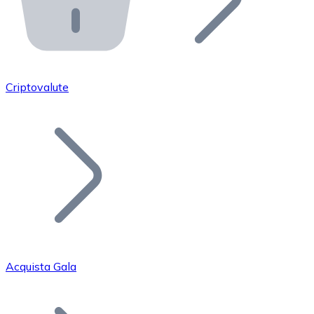
API Bitnovo
Integra la nostra API nel tuo ecosistema.
Diventa Rivenditore
Unisciti alla nostra rete di rivenditori e commercializza i
Criptovalute
Inserisci un Token
Aggiungi il token del tuo progetto al nostro servizio di
Acquista Gala
Bitcoin