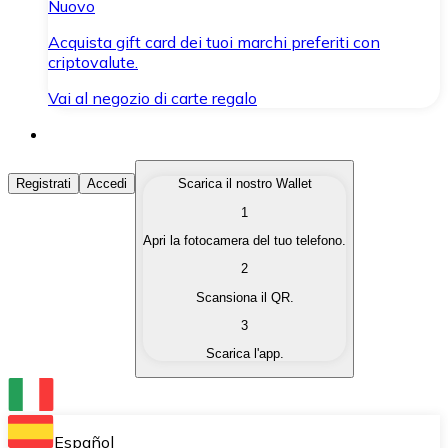
Nuovo
Acquista gift card dei tuoi marchi preferiti con
criptovalute.
Vai al negozio di carte regalo
Acquista Criptovalute
Registrati
Accedi
Scarica il nostro Wallet
1
Acquista le criptovalute che ti interessano in modo rapi
Apri la fotocamera del tuo telefono.
Vendi Criptovalute
2
Converti le tue criptovalute in valuta fiat quando ne ha
Scansiona il QR.
3
Scambia (Swap)
Scarica l'app.
Scambia una criptovaluta con un'altra istantaneamente
Wallet Bitnovo
Conserva le tue cripto in un Wallet self-custodial.
Español