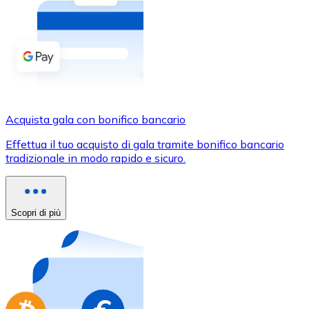
Acquista criptovalute in contanti e altri mezzi di pagam
Acquista con contanti
Bonifico SEPA
Aggiungi fondi al tuo conto Bitnovo o fai acquisti dirett
Acquista con bonifico bancario
Acquista gala con bonifico bancario
Carta di credito / debito
Effettua il tuo acquisto di gala tramite bonifico bancario
Usa le carte Visa e Mastercard per acquistare criptovalut
tradizionale in modo rapido e sicuro.
Acquista con carta
Negozio - Carte regalo
Scopri di più
Nuovo
Acquista gift card dei tuoi marchi preferiti con criptoval
Vai al negozio di carte regalo