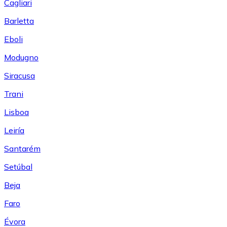
Cagliari
Barletta
Eboli
Modugno
Siracusa
Trani
Lisboa
Leiría
Santarém
Setúbal
Beja
Faro
Évora