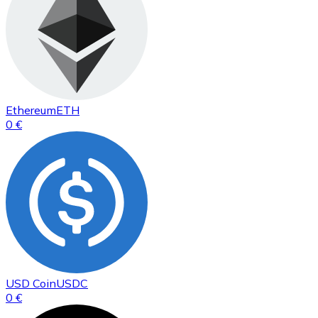
Ethereum
ETH
0 €
USD Coin
USDC
0 €