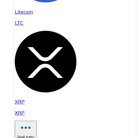
Litecoin
LTC
XRP
XRP
Vedi tutto