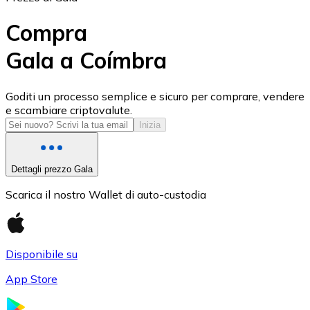
Compra
Gala a Coímbra
USD Coin
Goditi un processo semplice e sicuro per comprare, vendere
e scambiare criptovalute.
USDC
Inizia
Dettagli prezzo Gala
Scarica il nostro Wallet di auto-custodia
Disponibile su
App Store
Litecoin